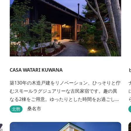
CASA WATARI KUWANA
築130年の木造戸建をリノベーション、ひっそりと佇
むスモールラグジュアリーな古民家宿です。趣の異
なる2棟をご用意。ゆったりとした時間をお過ごしく
ださい。
桑名市
北勢