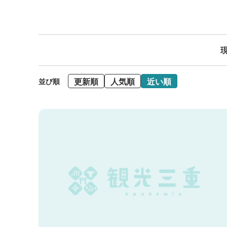
現
更新順
人気順
近い順
並び順