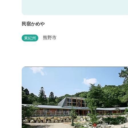
民宿かめや
熊野市
東紀州