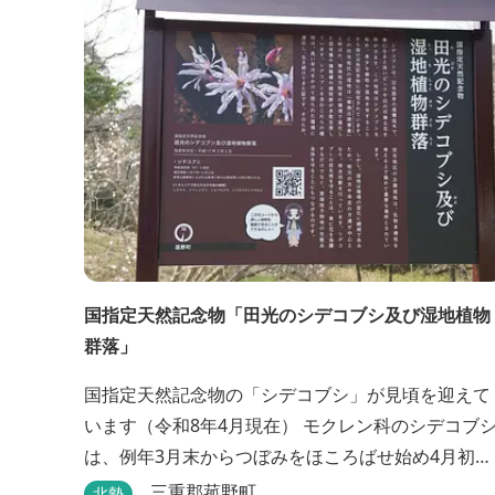
国指定天然記念物「田光のシデコブシ及び湿地植物
群落」
国指定天然記念物の「シデコブシ」が見頃を迎えて
います（令和8年4月現在） モクレン科のシデコブシ
は、例年3月末からつぼみをほころばせ始め4月初旬
に見頃を迎える日本固有の花です。 伊勢湾周辺の狭
三重郡菰野町
北勢