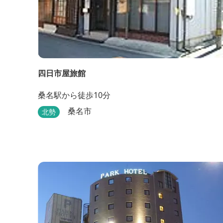
四日市屋旅館
桑名駅から徒歩10分
桑名市
北勢