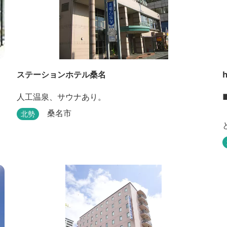
ステーションホテル桑名
h
人工温泉、サウナあり。
桑名市
北勢