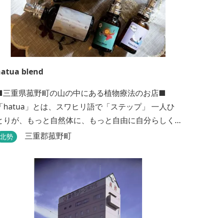
atua blend
■三重県菰野町の山の中にある植物療法のお店■
「hatua」とは、スワヒリ語で「ステップ」 一人ひ
とりが、もっと自然体に、もっと自由に自分らしく
歩いていけるように その一歩を植物の力でサポート
三重郡菰野町
北勢
したいという思いから生まれたお店。 黄土スチーム
よもぎ蒸しやアロマの調合、季節の養生講座、アロ
マ講座、腸活講座、ワークショップ、イベント出店
植物を通して身体と心を整えよう！をテーマに...