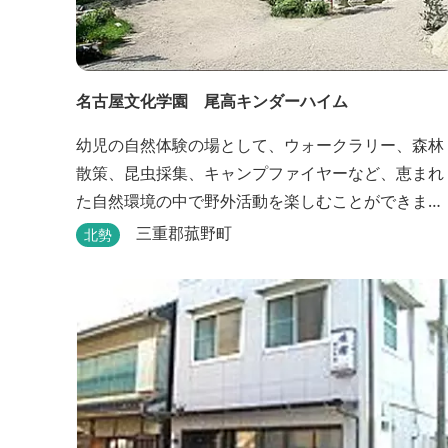
名古屋文化学園 尾高キンダーハイム
幼児の自然体験の場として、ウォークラリー、森林
散策、昆虫採集、キャンプファイヤーなど、恵まれ
た自然環境の中で野外活動を楽しむことができま
す。
三重郡菰野町
北勢