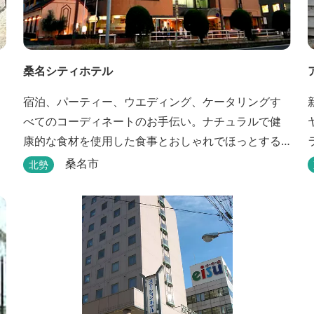
桑名シティホテル
宿泊、パーティー、ウエディング、ケータリングす
べてのコーディネートのお手伝い。ナチュラルで健
康的な食材を使用した食事とおしゃれでほっとする
空間の中、あたたかいサービスでおもてなしいたし
桑名市
北勢
ます。