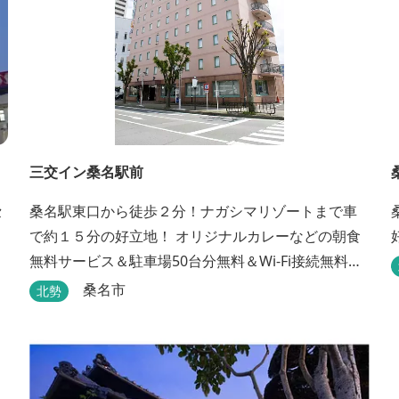
三交イン桑名駅前
セ
桑名駅東口から徒歩２分！ナガシマリゾートまで車
で約１５分の好立地！ オリジナルカレーなどの朝食
無料サービス＆駐車場50台分無料＆Wi-Fi接続無料♪
選べるアメニティＢＡＲとまくらＢＡＲで快適な滞
桑名市
北勢
在をサポート！