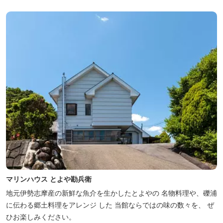
ー･焚火等をする際は、 直火にならないように焚火台･コンロ等を
使...
マリンハウス とよや勘兵衛
地元伊勢志摩産の新鮮な魚介を生かしたとよやの 名物料理や、礫浦
に伝わる郷土料理をアレンジ した 当館ならではの味の数々を、 ぜ
ひお楽しみください。