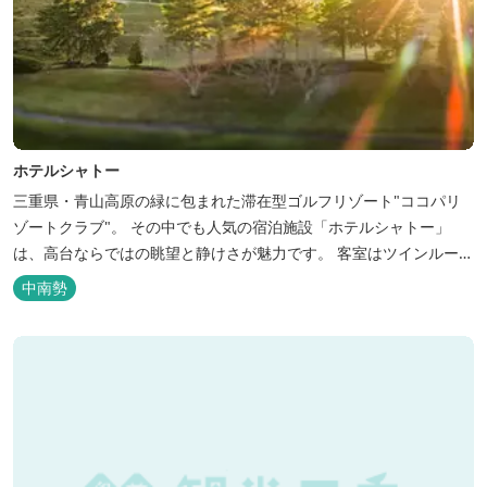
ホテルシャトー
三重県・青山高原の緑に包まれた滞在型ゴルフリゾート"ココパリ
ゾートクラブ"。 その中でも人気の宿泊施設「ホテルシャトー」
は、高台ならではの眺望と静けさが魅力です。 客室はツインルーム
から4〜6名で泊まれる和洋室まで幅広く、旅のスタイルに合わせて
中南勢
選べます。 天然温泉の大浴場・露天風呂、ロウリュ式サウナで体を
整えた後は、和食や焼肉など、気分で選べる夕食をゆったりと。 翌
朝は、レス...