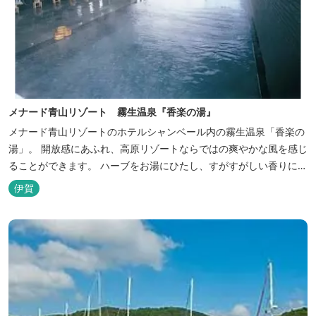
メナード青山リゾート 霧生温泉『香楽の湯』
メナード青山リゾートのホテルシャンベール内の霧生温泉「香楽の
湯」。 開放感にあふれ、高原リゾートならではの爽やかな風を感じ
ることができます。 ハーブをお湯にひたし、すがすがしい香りに心
あらわれる「香りの湯」は、特に女性の方に人気です。 その他、
伊賀
広々とした空間とたっぷりのお湯が魅力の「大浴場」、高原の景色
を満喫できる「露天風呂」、さらに「ミストサウナ」の合計4種の
お湯をお楽しみいただけま...