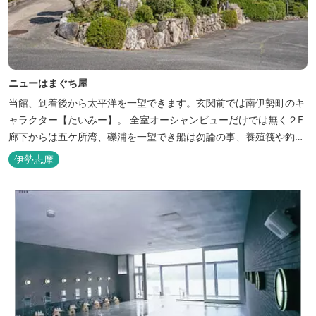
ニューはまぐち屋
当館、到着後から太平洋を一望できます。玄関前では南伊勢町のキ
ャラクター【たいみー】。 全室オーシャンビューだけでは無く２F
廊下からは五ケ所湾、礫浦を一望でき船は勿論の事、養殖筏や釣り
堀筏などみる事ができます。 当館一押しのお部屋【大島】からは太
伊勢志摩
平洋を一望。マグロの養殖筏、夜には漁師さん達の船の光がみえ対
岸には田曽浦の町の光が綺麗に見えます。