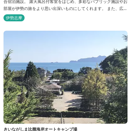
合宿泊施設。 露天風呂付客室をはじめ、多彩なパブリック施設やお
部屋が伊勢の旅をより思い出深いものにしてくれます。 また、広大
な敷地内にはテニスコート、野球場を始めとしたスポーツ施設や、
伊勢志摩
ウォータースライダーを有する流水プール、お子様が楽しめる児童
遊園など、様々なアウトドア施設がございます。杜の自然を感じな
がら、充実した伊勢の一日を...
きいながしま比幾海岸オートキャンプ場