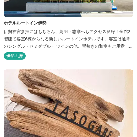
ホテルルートイン伊勢
伊勢神宮参拝にはもちろん、鳥羽・志摩へもアクセス良好！全館2
階建て客室6棟からなる新しいルートインホテルです。客室は通常
のシングル・セミダブル・ ツインの他、畳敷きの和室もご用意して
おります。 （和室はベッドが設置されています）靴を脱いでお部屋
伊勢志摩
でおくつろぎください。 また、朝食バイキング無料サービス（営業
時間6:30～900）、大浴場完備、全室インターネット回線完備（Wi-
Fi・LAN接...