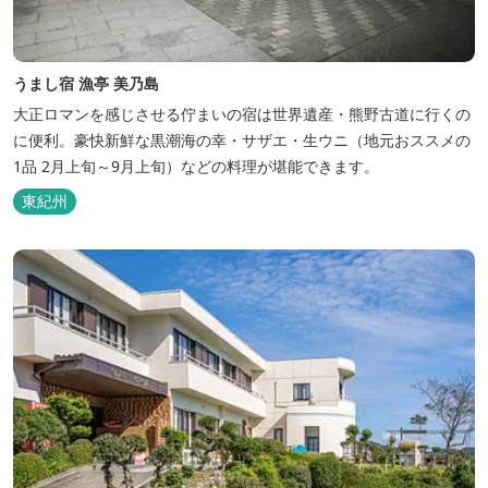
うまし宿 漁亭 美乃島
大正ロマンを感じさせる佇まいの宿は世界遺産・熊野古道に行くの
に便利。豪快新鮮な黒潮海の幸・サザエ・生ウニ（地元おススメの
1品 2月上旬～9月上旬）などの料理が堪能できます。
東紀州