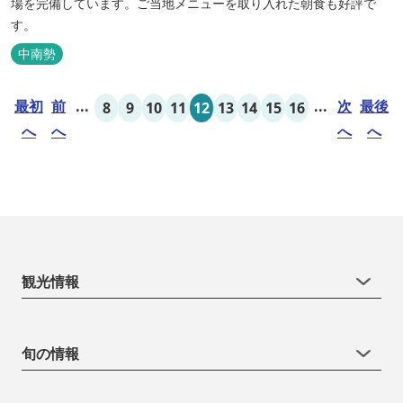
場を完備しています。ご当地メニューを取り入れた朝食も好評で
す。
中南勢
最初
前
...
...
次
最後
8
9
10
11
12
13
14
15
16
へ
へ
へ
へ
観光情報
旬の情報