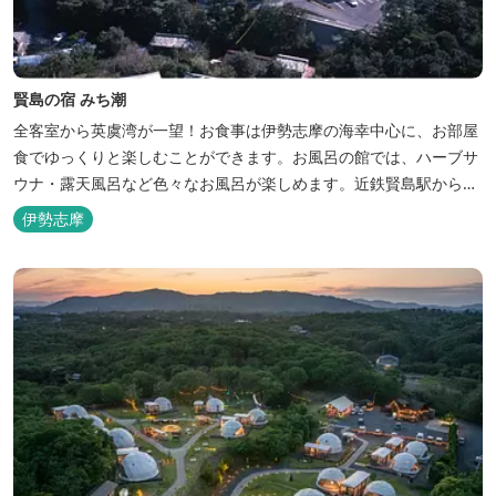
賢島の宿 みち潮
全客室から英虞湾が一望！お食事は伊勢志摩の海幸中心に、お部屋
食でゆっくりと楽しむことができます。お風呂の館では、ハーブサ
ウナ・露天風呂など色々なお風呂が楽しめます。近鉄賢島駅から歩
いて5分と好立地です。
伊勢志摩