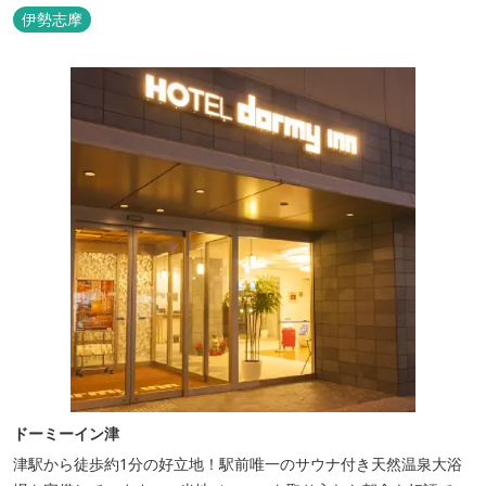
🏖三重の海水浴場ビーチ特集 プー...
伊勢志摩
ドーミーイン津
津駅から徒歩約1分の好立地！駅前唯一のサウナ付き天然温泉大浴