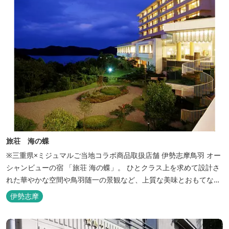
旅荘 海の蝶
※三重県×ミジュマルご当地コラボ商品取扱店舗 伊勢志摩鳥羽 オー
シャンビューの宿 「旅荘 海の蝶」。 ひとクラス上を求めて設計さ
れた華やかな空間や鳥羽随一の景観など、上質な美味とおもてなし
をお約束します。 海の蝶ならではのゆとりの休日をお過ごし下さい
伊勢志摩
ませ。