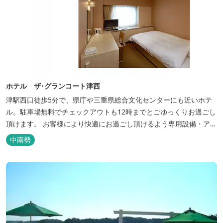
ホテル ザ･グランコート津西
津駅西口徒歩5分で、県庁や三重県総合文化センターにも近いホテ
ル。駐車場無料でチェックアウトも12時までとごゆっくりお過ごし
頂けます。 お客様により快適にお過ごし頂けるよう専用設備・アメ
ニティ付き女性専用フロアやビジネスマンに最適なパソコン・プリ
中南勢
ンター設置のお部屋など多種多様な部屋タイプ・サービスをご用
意。本質の時間、至上の空間をお届けいたします。 また１Fにはカ
フェ＆レストランE...