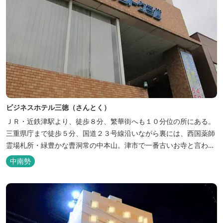
ビジネスホテル三徳（さんとく）
ＪＲ・近鉄津駅より、徒歩８分、繁華街へも１０分位の所にある。
三重県庁まで徒歩５分、国道２３号線沿いながら裏には、西国薬師
霊場札所・緑豊かな曹洞常の中本山。津市で一番古いお寺と言われ
る塔世山四天王寺があります。
中南勢