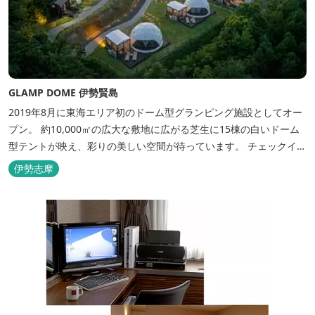
GLAMP DOME 伊勢賢島
2019年8月に東海エリア初のドーム型グランピング施設としてオー
プン。 約10,000㎡の広大な敷地に広がる芝生に15棟の白いドーム
型テントが映え、彩りの美しい空間が待っています。 チェックイン
後は『ハーゲンダッツ食べ放題』 夕食は松阪牛や伊勢海老を贅沢に
伊勢志摩
使用した「三重ブランドBBQプラン」や、1人前350ｇと食べ応え
のあるお肉を用意した「肉盛りプラン」などからお選びできま
す。...