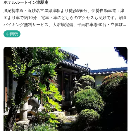
ホテルルートイン津駅南
JR紀勢本線・近鉄名古屋線津駅より徒歩約6分、伊勢自動車道：津
ICより車で約10分、電車・車のどちらのアクセスも良好です。朝食
バイキング無料サービス、大浴場完備、平面駐車場40台・立体駐車
場34台、全室Wi-Fi完備。ビジネスにも観光にもご利用頂ける快適
中南勢
なホテルライフをご提供します。