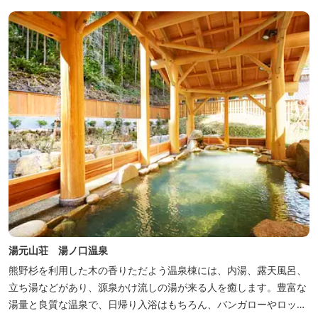
湯元山荘 湯ノ口温泉
熊野杉を利用した木の香りただよう温泉棟には、内湯、露天風呂、
立ち湯などがあり、源泉かけ流しの湯が来る人を癒します。豊富な
湯量と良質な温泉で、日帰り入浴はもちろん、バンガローやロッジ