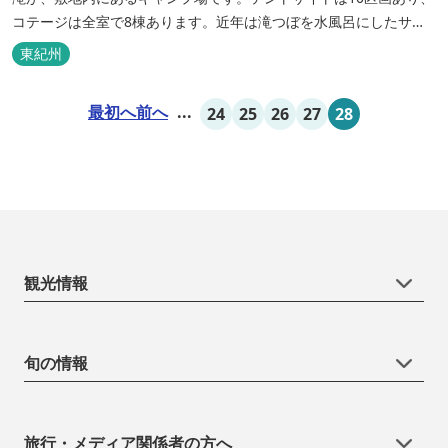
コテージは全室で8棟あります。近年は滝つぼを水風呂にしたサウ
ナが人気です。
東紀州
最初へ
前へ
...
24
25
26
27
28
観光情報
旬の情報
旅行・メディア関係者の方へ