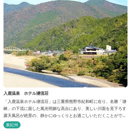
入鹿温泉 ホテル瀞流荘
「入鹿温泉ホテル瀞流荘」は三重県熊野市紀和町に在り、名勝「瀞
峡」の下流に面した風光明媚な高台にあり、美しい川面を見下ろす
露天風呂が絶景の、静かにゆっくりとお過ごしいただくことができ
る温泉宿泊施設です。 熊野古道をはじめ、日本一の棚田と称される
東紀州
丸山千枚田、赤木城跡、熊野本宮大社（熊野三山）、玉置神社が近