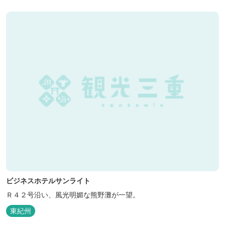
くに点在し、和歌山・奈良の遺産や名所からも近いことから観光ア
クセスには大変便利な立地と...
ビジネスホテルサンライト
Ｒ４２号沿い、風光明媚な熊野灘が一望。
東紀州