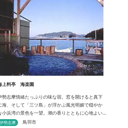
羽十景にも選ばれた千鳥ヶ浜は当館の目の前！宿を
一歩出れば、満天の星空！周りに何もない場所だか
らこそ、星空がき...
海上料亭 海楽園
伊勢志摩情緒たっぷりの味な宿。窓を開けると真下
に海、そして「三ツ島」が浮かぶ風光明媚で穏やか
な小浜湾の景色を一望。潮の香りとともに心地よい
波の音の中ゆったりお寛ぎ下さい。窓を開け浴衣姿
鳥羽市
伊勢志摩