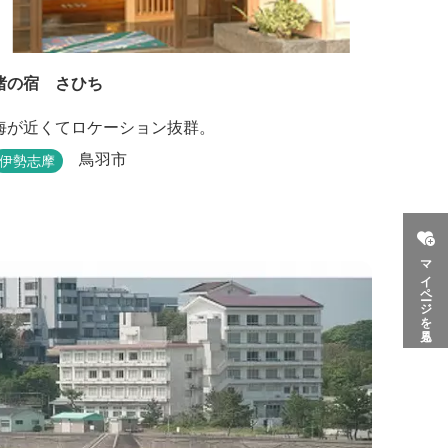
渚の宿 さひち
海が近くてロケーション抜群。
鳥羽市
伊勢志摩
マイページを見る