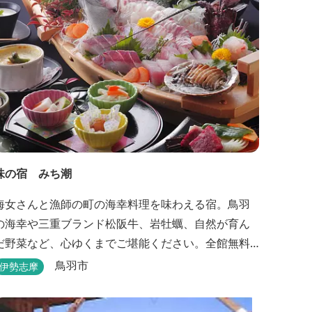
味の宿 みち潮
海女さんと漁師の町の海幸料理を味わえる宿。鳥羽
の海幸や三重ブランド松阪牛、岩牡蠣、自然が育ん
だ野菜など、心ゆくまでご堪能ください。全館無料
Wi-Fi対応！露天風呂付客室あり！選べる貸切風呂も
鳥羽市
伊勢志摩
人気♪相差町内にはパワースポット石神さん（神明神
社）あり！伊勢神宮・おかげ横丁まで最短40分！鳥