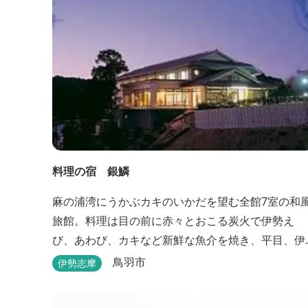
料理の宿 銀鱗
麻の浦湾にうかぶカキのいかだを望む全館7室の和
旅館。料理は目の前に赤々とおこる炭火で伊勢え
び、あわび、カキなど新鮮な魚介を焼き、平目、伊
勢えび、サザエなどの舟盛り、煮物、揚げ物などの
鳥羽市
伊勢志摩
懐石料理。