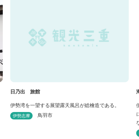
日乃出 旅館
伊勢湾を一望する展望露天風呂が総檜造である。
鳥羽市
伊勢志摩