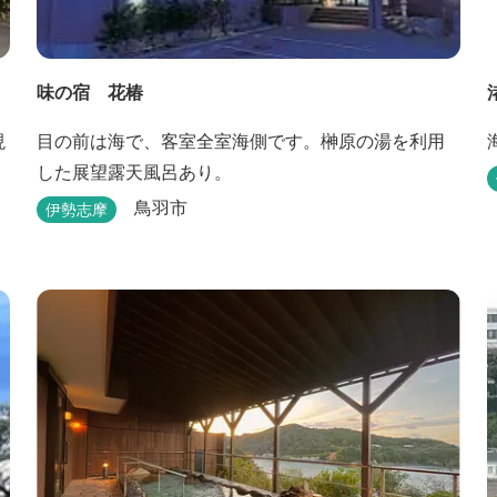
味の宿 花椿
現
目の前は海で、客室全室海側です。榊原の湯を利用
した展望露天風呂あり。
鳥羽市
伊勢志摩