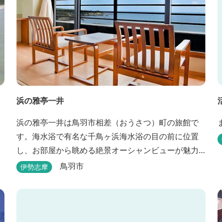
浜の雅亭一井
浜の雅亭一井は鳥羽市相差（おうさつ）町の旅館で
す。海水浴で有名な千鳥ヶ浜海水浴の目の前に位置
し、お部屋から眺める絶景オーシャンビューが魅力
の宿です。 宿のコンセプトは「しあわせの海へ、よ
鳥羽市
伊勢志摩
うきたなあ」。鳥羽市の南端「相差(おうさつ)」は太
平洋に面したみなと町。相差の海は、おいしい海産
物、海女さん、美しい千鳥ヶ浜、海に浮く富士山、
水平線に昇る朝陽といった自然に恵まれた「しあわ