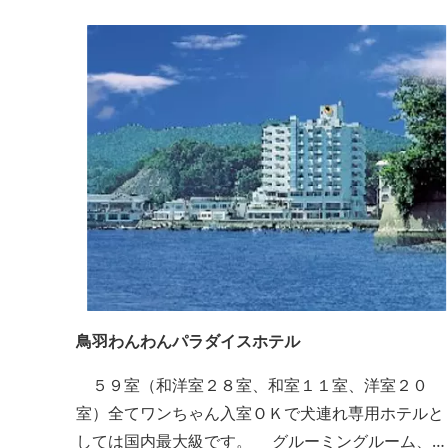
鳥羽わんわんパラダイスホテル
５９室（和洋室２８室、和室１１室、洋室２０
室）全てワンちゃん入室ＯＫで犬連れ専用ホテルと
しては国内最大級です。 グルーミングルーム、プ