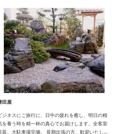
でのんびり太公望！ 部屋から釣りができる「座敷釣
り」は当館ならではの名物。（貸しざお／エサ付要
予約） 海水温泉露天風呂は貸切もできます。また、
季節により食べ放題プランもあるのでお問い合わせ
ください。
津田屋
ビジネスにご旅行に、日中の疲れを癒し、明日の精
気を養う時を精一杯の真心でお届けします。全客室
美装。大駐車場完備。 長期出張の方、歓迎いたしま