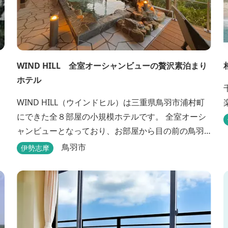
WIND HILL 全室オーシャンビューの贅沢素泊まり
ホテル
WIND HILL（ウインドヒル）は三重県鳥羽市浦村町
にできた全８部屋の小規模ホテルです。 全室オーシ
ャンビューとなっており、お部屋から目の前の鳥羽
湾の穏やかな海を一望できます♪ またセルフチェッ
鳥羽市
伊勢志摩
クイン方式を採用しているため、好きな時間に非対
面でチェックインが可能です。 食事提供や接客サー
ビスがない分、リーズナブルな料金で宿泊が可能な
ため、観光目的の拠点としてぜひご利用ください♪ ...