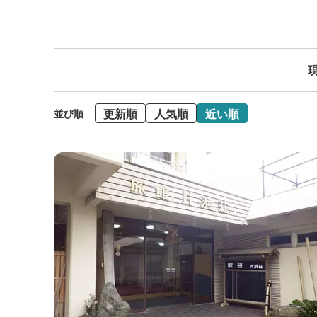
現
更新順
人気順
近い順
並び順