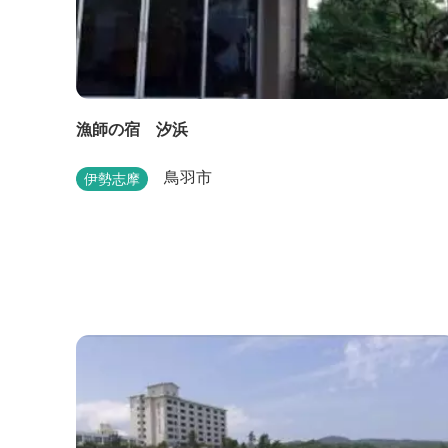
漁師の宿 汐浜
鳥羽市
伊勢志摩