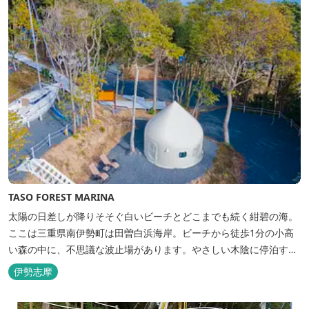
TASO FOREST MARINA
太陽の日差しが降りそそぐ白いビーチとどこまでも続く紺碧の海。
ここは三重県南伊勢町は田曽白浜海岸。ビーチから徒歩1分の小高
い森の中に、不思議な波止場があります。やさしい木陰に停泊する
のは3艇のヨット。日本初の森のマリーナです。 航海の気分高まる
伊勢志摩
インテリアは見た目からは想像できないほど広く、くつろぎの空
間。夏場でもエアコン完備で快適にお過ごしいただけます。甲板の