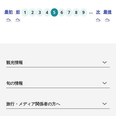
インテリアは見た目からは想像できないほど広く、くつろぎの空
間。夏場でもエアコン完備で快適にお過ごしいただけます。甲板の
最初
前
...
次
最後
1
2
3
4
5
6
7
8
9
上に寝転んで夜空を見上げれば...
へ
へ
へ
へ
観光情報
旬の情報
旅行・メディア関係者の方へ