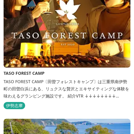
TASO FOREST CAMP
TASO FOREST CAMP〔田曽フォレストキャンプ〕は三重県南伊勢
町の田曽白浜にある、リュクスな贅沢とエキサイティングな体験を
味わえるグランピング施設です。 紹介VTR ↓↓↓↓↓↓↓↓
https://www.youtube.com/watch?v=jpF0wPRjqSw
伊勢志摩