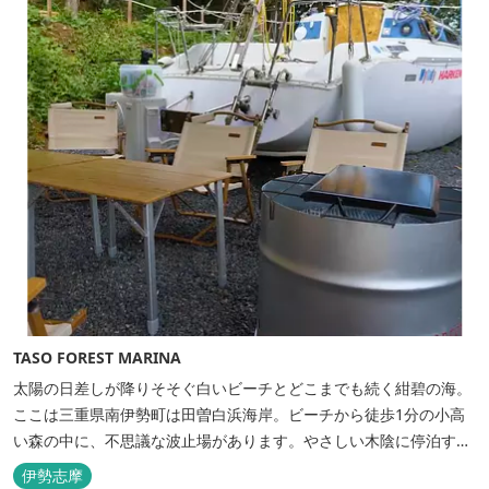
上に寝転んで夜空を見上げれば...
TASO FOREST MARINA
太陽の日差しが降りそそぐ白いビーチとどこまでも続く紺碧の海。
ここは三重県南伊勢町は田曽白浜海岸。ビーチから徒歩1分の小高
い森の中に、不思議な波止場があります。やさしい木陰に停泊する
のは3艇のヨット。日本初の森のマリーナです。 航海の気分高まる
伊勢志摩