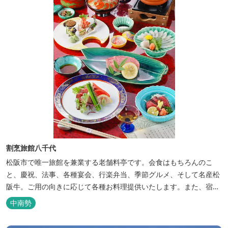
割烹旅館八千代
松阪市で唯一旅館を兼業する老舗料亭です。会食はもちろんのこ
と、慶祝、法事、各種宴会、行楽弁当、季節グルメ、そして名産松
阪牛。ご用の向きに応じて各種お料理提供いたします。また、宿泊
のご用もたまわります。 国登録有形文化財に選ばれた純木造建築で
中南勢
昔風情をお楽しみください。