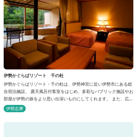
伊勢かぐらばリゾート 千の杜
伊勢かぐらばリゾート・千の杜は、伊勢神宮に近い伊勢市にある総
合宿泊施設。 露天風呂付客室をはじめ、多彩なパブリック施設やお
部屋が伊勢の旅をより思い出深いものにしてくれます。 また、広大
な敷地内にはテニスコート、野球場を始めとしたスポーツ施設や、
伊勢志摩
ウォータースライダーを有する流水プール、お子様が楽しめる児童
遊園など、様々なアウトドア施設がございます。杜の自然を感じな
がら、充実した伊勢の一日を...