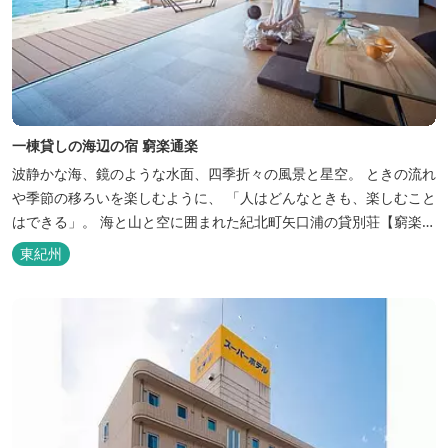
一棟貸しの海辺の宿 窮楽通楽
波静かな海、鏡のような水面、四季折々の風景と星空。 ときの流れ
や季節の移ろいを楽しむように、 「人はどんなときも、楽しむこと
はできる」。 海と山と空に囲まれた紀北町矢口浦の貸別荘【窮楽通
楽】。 中国古典『荘子』の一節「窮亦楽、通亦楽」から名づけまし
東紀州
た。 いつでも気軽にご利用ください。