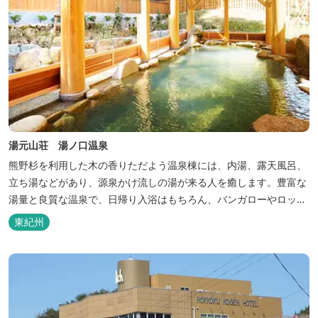
湯元山荘 湯ノ口温泉
熊野杉を利用した木の香りただよう温泉棟には、内湯、露天風呂、
立ち湯などがあり、源泉かけ流しの湯が来る人を癒します。豊富な
湯量と良質な温泉で、日帰り入浴はもちろん、バンガローやロッジ
などの宿泊施設も備えているので、宿泊しながらゆったりと温泉を
東紀州
楽しむ人も多いです。