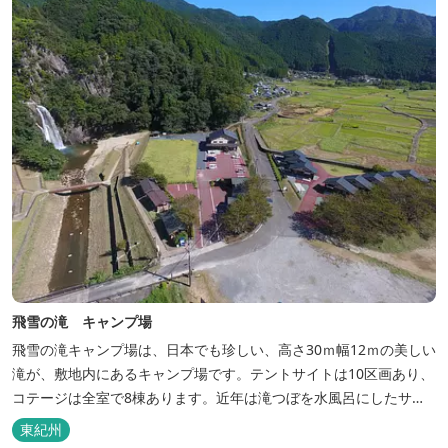
飛雪の滝 キャンプ場
飛雪の滝キャンプ場は、日本でも珍しい、高さ30ｍ幅12ｍの美しい
滝が、敷地内にあるキャンプ場です。テントサイトは10区画あり、
コテージは全室で8棟あります。近年は滝つぼを水風呂にしたサウ
ナが人気です。
東紀州