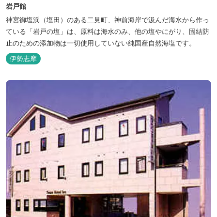
岩戸館
神宮御塩浜（塩田）のある二見町、神前海岸で汲んだ海水から作っ
ている「岩戸の塩」は、原料は海水のみ、他の塩やにがり、固結防
止のための添加物は一切使用していない純国産自然海塩です。
伊勢志摩