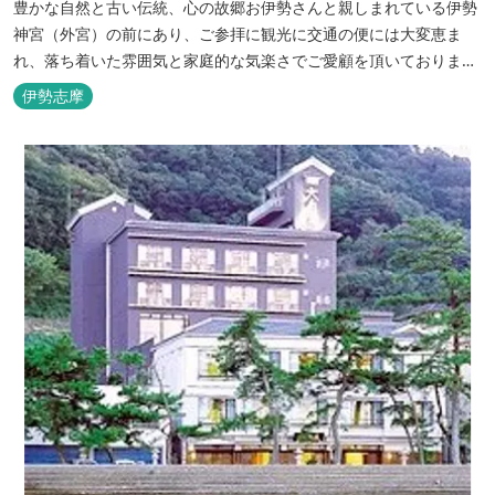
豊かな自然と古い伝統、心の故郷お伊勢さんと親しまれている伊勢
神宮（外宮）の前にあり、ご参拝に観光に交通の便には大変恵ま
れ、落ち着いた雰囲気と家庭的な気楽さでご愛顧を頂いておりま
す。
伊勢志摩