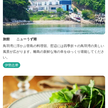
旅館 ニューうず潮
鳥羽湾に浮かぶ菅島の料理宿。窓辺には四季折々の鳥羽湾の美しい
風景が広がります。離島の新鮮な海の幸をゆっくり堪能してくださ
い。
伊勢志摩