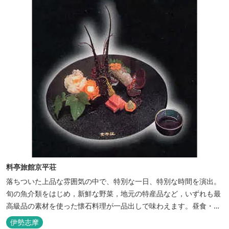
料亭旅館京平荘
落ちついた上品な雰囲気の中で、特別な一日、特別な時間を演出。
旬の魚介類をはじめ，新鮮な野菜，地元の特産品など，いずれも最
高級品の素材を使った懐石料理が一品出しで味わえます。昼食・夕
食・宿泊ができます。
伊勢志摩