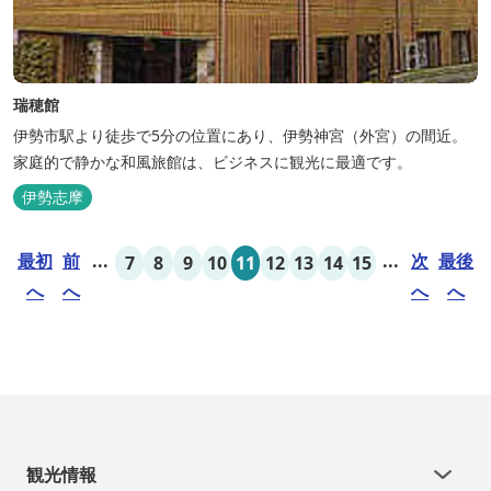
瑞穂館
伊勢市駅より徒歩で5分の位置にあり、伊勢神宮（外宮）の間近。
家庭的で静かな和風旅館は、ビジネスに観光に最適です。
伊勢志摩
最初
前
...
...
次
最後
7
8
9
10
11
12
13
14
15
へ
へ
へ
へ
観光情報