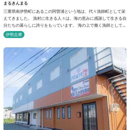
まるきんまる
三重県南伊勢町にあるこの阿曽浦という地は、代々漁師町として栄
えてきました。 漁村に生きる人々は、海の恵みに感謝して生きる自
分たちの暮らしに誇りをもっています。 海の上で働く漁師として、
自然とのかかわりを次世代につなぐ役割を果たすためにゲストハウ
伊勢志摩
スを始めました。 当ゲストハウスは一棟貸しです。 二階建ての一
軒家とウッドデッキ、 屋外リビングでゆったり過ごしていただけま
す。