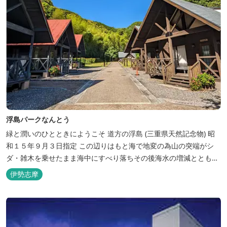
浮島パークなんとう
緑と潤いのひとときにようこそ ​道方の浮島 (三重県天然記念物) 昭
和１５年９月３日指定 この辺りはもと海で地変の為山の突端がシ
ダ・雑木を乗せたまま海中にすべり落ちその後海水の増減とともに
浮き沈みするようになったと伝えられています。 周辺は浮島を廻る
伊勢志摩
散策路が設けられ、また海岸線が一望できる展望塔へと続く遊歩道
もあり自然と親しむ見どころがあります。 ご家族連れで気軽にご利
用頂け...