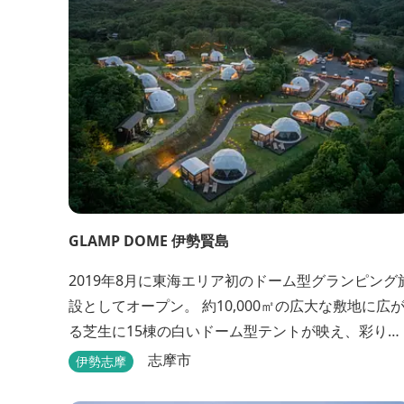
GLAMP DOME 伊勢賢島
2019年8月に東海エリア初のドーム型グランピング
設としてオープン。 約10,000㎡の広大な敷地に広
る芝生に15棟の白いドーム型テントが映え、彩りの
美しい空間が待っています。 チェックイン後は『ハ
志摩市
伊勢志摩
ーゲンダッツ食べ放題』 夕食は松阪牛や伊勢海老を