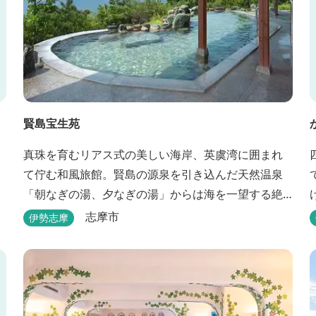
賢島宝生苑
真珠を育むリアス式の美しい海岸、英虞湾に囲まれ
て佇む和風旅館。賢島の源泉を引き込んだ天然温泉
「朝なぎの湯、夕なぎの湯」からは海を一望する絶
景を愉しめる。また、夕食では海の幸を中心とした
志摩市
伊勢志摩
和会席でおもてなしいたします。