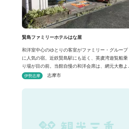
賢島ファミリーホテルはな屋
和洋室中心のゆとりの客室がファミリー・グループ
に人気の宿。近鉄賢島駅にも近く、英虞湾遊覧船乗
り場が目の前。当館自慢の和洋会席は、網元大敷よ
り直送。新鮮な海の幸を味わえます。
志摩市
伊勢志摩