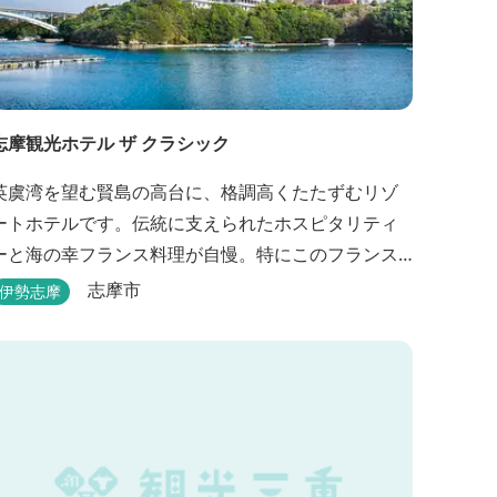
志摩観光ホテル ザ クラシック
英虞湾を望む賢島の高台に、格調高くたたずむリゾ
ートホテルです。伝統に支えられたホスピタリティ
ーと海の幸フランス料理が自慢。特にこのフランス
料理を求めて遠くから足を運ぶ人がいるほど。洗練
志摩市
伊勢志摩
されたサービスに、寛ぎと至福のひとときを満喫し
てください。 ※2016年6月7日リニューアルオープン