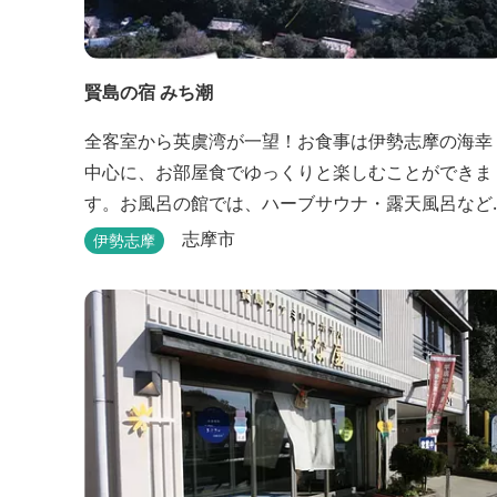
賢島の宿 みち潮
全客室から英虞湾が一望！お食事は伊勢志摩の海幸
中心に、お部屋食でゆっくりと楽しむことができま
す。お風呂の館では、ハーブサウナ・露天風呂など
色々なお風呂が楽しめます。近鉄賢島駅から歩いて
志摩市
伊勢志摩
分と好立地です。