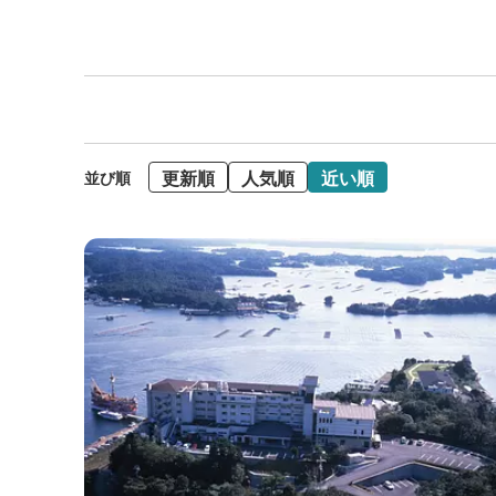
更新順
人気順
近い順
並び順