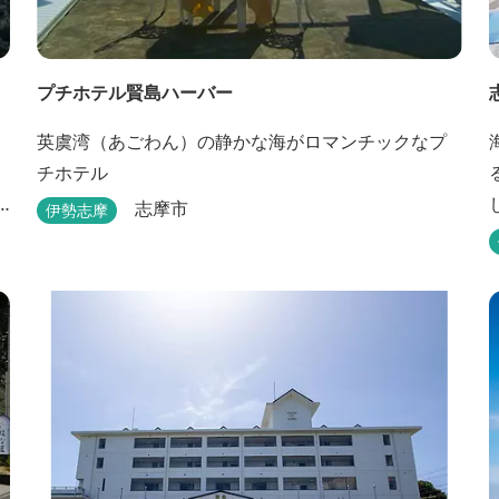
プチホテル賢島ハーバー
英虞湾（あごわん）の静かな海がロマンチックなプ
チホテル
志摩市
伊勢志摩
5