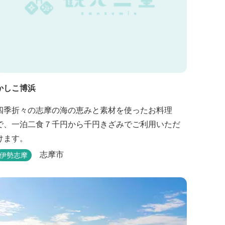
かしこ博浜
四季折々の志摩の海の恵みと素材を使ったお料理
で、一泊二食７千円から千円きざみでご利用いただ
けます。
志摩市
伊勢志摩