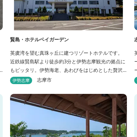
賢島・ホテルベイガーデン
英虞湾を望む真珠ヶ丘に建つリゾートホテルです。
近鉄線賢島駅より徒歩約3分と伊勢志摩観光の拠点に
もピッタリ。伊勢海老、あわびをはじめとした贅沢
な海の味覚はもちろん、旬の郷土の味も堪能できま
志摩市
伊勢志摩
す。