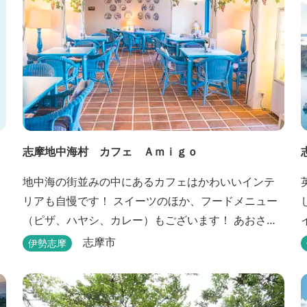
志摩地中海村 カフェ Ａｍｉｇｏ
地中海の街並みの中にあるカフェはかわいいインテ
リアも自慢です！ スイーツのほか、フードメニュー
（ピザ、ハヤシ、カレー）もございます！ あおさ～
スコーンは土日の限定販売中♪♪♪
志摩市
伊勢志摩