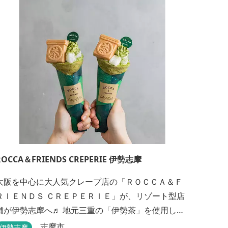
ROCCA＆FRIENDS CREPERIE 伊勢志摩
大阪を中心に大人気クレープ店の「ＲＯＣＣＡ＆Ｆ
ＲＩＥＮＤＳ ＣＲＥＰＥＲＩＥ」が、リゾート型店
舗が伊勢志摩へ♬ 地元三重の「伊勢茶」を使用し
た、伊勢志摩店限定クレープ「伊勢茶ティラミス」
志摩市
伊勢志摩