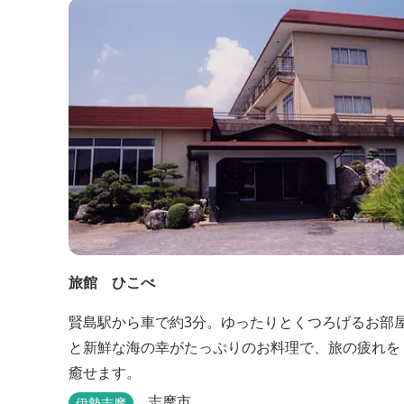
贅沢に使用した「三重ブランドBBQプラン」や、1
前350ｇと食べ応えのあるお肉を用意した「肉盛り
ラン」などからお選びできます。...
旅館 ひこべ
賢島駅から車で約3分。ゆったりとくつろげるお部
と新鮮な海の幸がたっぷりのお料理で、旅の疲れを
癒せます。
志摩市
伊勢志摩