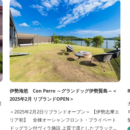
人
プ
伊勢海悠 Con Perro ～グランドッグ伊勢賢島～＜
2025年2月 リブランドOPEN＞
屋
＜2025年2月2日リブランドオープン＞ 【伊勢志摩エ
リア初】 全棟オーシャンフロント・プライベート
ドッグラン付ヴィラ施設 上質で凛としたブラックカ