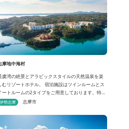
志摩地中海村
英虞湾の絶景とアラビックスタイルの天然温泉を楽
しむリゾートホテル。 宿泊施設はツインルームとス
イートルームの2タイプをご用意しております。特に
スイートルームは一戸建ての別荘を客室としてリニ
志摩市
伊勢志摩
ューアル♪120平米の驚きの広さとこだわりの調度品
が自慢です！ スペイン１ツ星レストランと提携した
レストランでのお食事も楽しみのひとつです。 ま