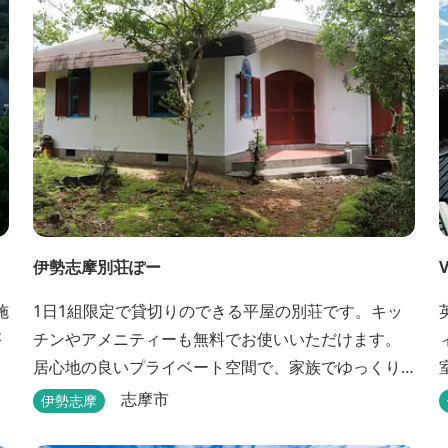
伊勢志摩別荘ぽー
V
施
1日1組限定で貸切りのできる平屋の別荘です。キッ
が
チンやアメニティーも無料でお使いいただけます。
居心地の良いプライベート空間で、家族でゆっくり
と過ごすことができます。
志摩市
伊勢志摩