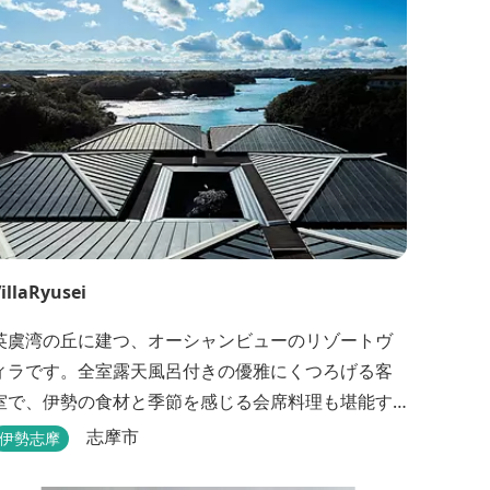
た、日帰りプランでは、クラフト体験工房にてモザ
イクタイル...
illaRyusei
英虞湾の丘に建つ、オーシャンビューのリゾートヴ
ィラです。全室露天風呂付きの優雅にくつろげる客
室で、伊勢の食材と季節を感じる会席料理も堪能す
ることができます。
志摩市
伊勢志摩