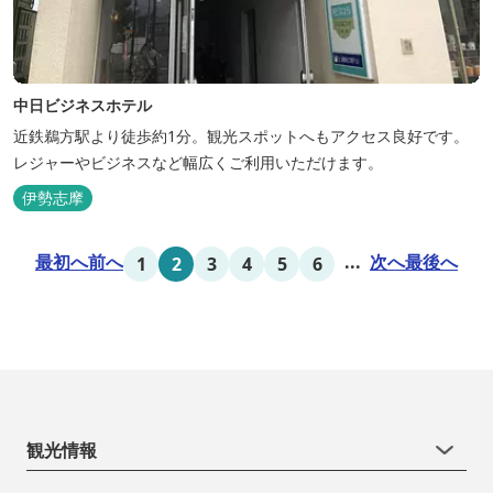
中日ビジネスホテル
近鉄鵜方駅より徒歩約1分。観光スポットへもアクセス良好です。
レジャーやビジネスなど幅広くご利用いただけます。
伊勢志摩
最初へ
前へ
...
次へ
最後へ
1
2
3
4
5
6
観光情報