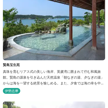
賢島宝生苑
真珠を育むリアス式の美しい海岸、英虞湾に囲まれて佇む和風旅
館。賢島の源泉を引き込んだ天然温泉「朝なぎの湯、夕なぎの湯」
からは海を一望する絶景を愉しめる。また、夕食では海の幸を中心
とした和会席でおもてなしいたします。
伊勢志摩