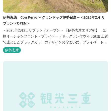
伊勢海悠 Con Perro ～グランドッグ伊勢賢島～＜2025年2月 リ
ブランドOPEN＞
＜2025年2月2日リブランドオープン＞ 【伊勢志摩エリア初】 全
棟オーシャンフロント・プライベートドッグラン付ヴィラ施設 上質
で凛としたブラックカラーのデザインの佇まいに、プライベート感
溢れる客室。 客室に一歩入れば全室海に面したオーシャンフロン
伊勢志摩
ト。 颯爽とした広いプライベートドッグランと青色に輝く英虞湾を
眺める最高のロケーション。 ▸インクルーシブサービスのお部屋
入...