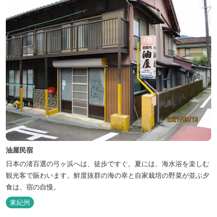
油屋民宿
日本の渚百選の弓ヶ浜へは、徒歩ですぐ。夏には、海水浴を楽しむ
観光客で賑わいます。鮮度抜群の海の幸と自家栽培の野菜が並ぶ夕
食は、宿の自慢。
東紀州