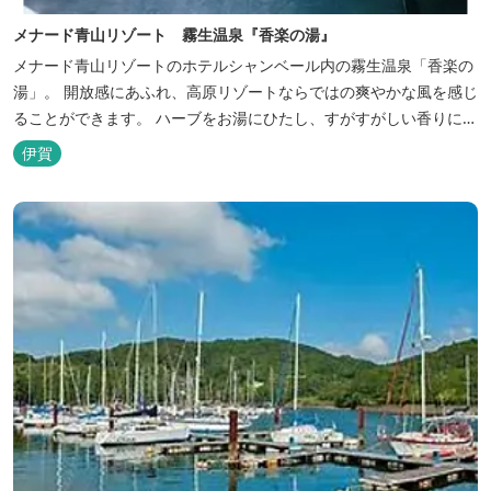
メナード青山リゾート 霧生温泉『香楽の湯』
メナード青山リゾートのホテルシャンベール内の霧生温泉「香楽の
湯」。 開放感にあふれ、高原リゾートならではの爽やかな風を感じ
ることができます。 ハーブをお湯にひたし、すがすがしい香りに心
あらわれる「香りの湯」は、特に女性の方に人気です。 その他、
伊賀
広々とした空間とたっぷりのお湯が魅力の「大浴場」、高原の景色
を満喫できる「露天風呂」、さらに「ミストサウナ」の合計4種の
お湯をお楽しみいただけま...