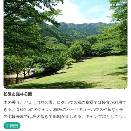
松阪市森林公園
木の香りただよう自然公園。ログハウス風の食堂では軽食が利用で
きる。直径1.5mのジャンボ鉄板のバーベキューハウスや昔ながら
の七輪長屋では炭火焼きでBBQが楽しめる。キャンプ場としても人
気で、週末は多くのキャンパーでにぎわっている。バンガローや5
中南勢
タイプのテントサイトがある。展望台からは市街が一望できる。ま