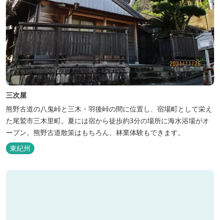
三次屋
熊野古道の八鬼峠と三木・羽後峠の間に位置し、宿場町として栄え
た尾鷲市三木里町。夏には宿から徒歩約3分の場所に海水浴場がオ
ープン。熊野古道散策はもちろん、林業体験もできます。
東紀州