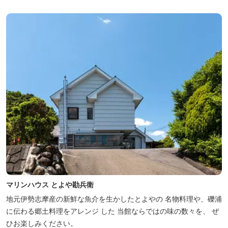
た桜の時期は、多くの人々でにぎわう。 バーベキューの食材は持ち
込みOK！あらかじめご...
マリンハウス とよや勘兵衛
地元伊勢志摩産の新鮮な魚介を生かしたとよやの 名物料理や、礫浦
に伝わる郷土料理をアレンジ した 当館ならではの味の数々を、 ぜ
ひお楽しみください。