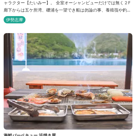
ャラクター【たいみー】。 全室オーシャンビューだけでは無く２F
廊下からは五ケ所湾、礫浦を一望でき船は勿論の事、養殖筏や釣り
堀筏などみる事ができます。 当館一押しのお部屋【大島】からは太
伊勢志摩
平洋を一望。マグロの養殖筏、夜には漁師さん達の船の光がみえ対
岸には田曽浦の町の光が綺麗に見えます。
海鮮バーベキュー 浜焼き屋