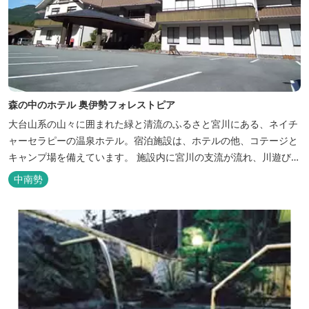
森の中のホテル 奥伊勢フォレストピア
大台山系の山々に囲まれた緑と清流のふるさと宮川にある、ネイチ
ャーセラピーの温泉ホテル。宿泊施設は、ホテルの他、コテージと
キャンプ場を備えています。 施設内に宮川の支流が流れ、川遊びが
できます。BBQエリア、釣堀もあり、ファミリーやグループでもア
中南勢
クティビティを楽しめます。 ディナーは併設の「レストラン アン
ジュ」にて、地元の食材をていねいに調理したフレンチフルコース
をお召し上がりい...