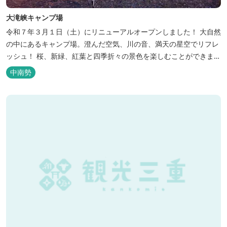
大滝峡キャンプ場
令和７年３月１日（土）にリニューアルオープンしました！ 大自然
の中にあるキャンプ場。澄んだ空気、川の音、満天の星空でリフレ
ッシュ！ 桜、新緑、紅葉と四季折々の景色を楽しむことができま
す。 紀勢自動車道「大宮大台Ic」から車で約10分と好アクセス！
中南勢
今年の営業は１２月１４日（日）までです！来年は３月１日（日）
からの営業となりますのでよろしくお願いします！ ソロサイト・オ
ートテント...