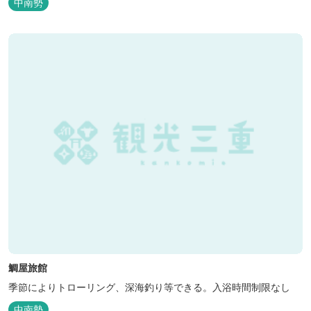
中南勢
と共有することで地域産業・地域社会の発展を図るNPO法人Joint
Plusが運営する民泊です。 NPO法人Joint Plusは、大台町ならでは
の...
鯛屋旅館
季節によりトローリング、深海釣り等できる。入浴時間制限なし
中南勢