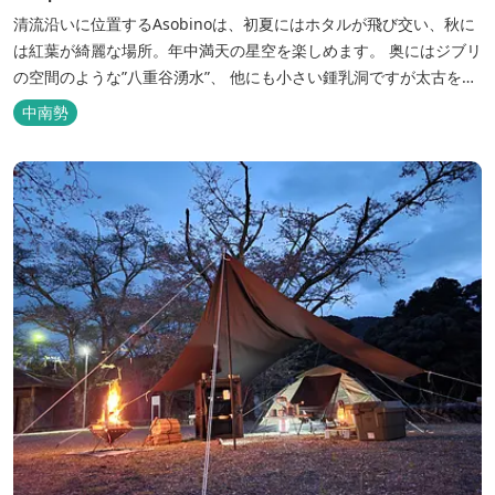
清流沿いに位置するAsobinoは、初夏にはホタルが飛び交い、秋に
は紅葉が綺麗な場所。年中満天の星空を楽しめます。 奥にはジブリ
の空間のような”八重谷湧水”、 他にも小さい鍾乳洞ですが太古を想
像させる”風穴”などがあり、自然が豊かなスポットです。 wi-fi完
中南勢
備。テントサウナもご利用いただけます。 また近くには廃校を活用
した「阿曽温泉」もあります。