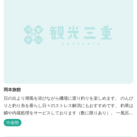
岡本旅館
日の出より潮風を浴びながら磯場に渡り釣りを楽しめます。 のんび
りと釣り糸を垂らし日々のストレス解消にもおすすめです。 釣果は
鱗や内蔵処理をサービスしております（数に限りあり）。 一風呂浴
びてさっぱりしてお帰りいただけます。 料金１名５５００円、弁当
中南勢
５００円