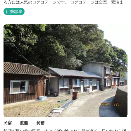
る方には人気のログコテージです。 ログコテージは全室、素泊まり
となっており、おひとり様限定のお部屋、お二人様限定のお部屋、
伊勢志摩
3名様から5名様限定のお部屋とあります。 お風呂やトイレは別棟
に完備。 国道260号向いには喫茶食事とちの木では、お食事もでき
人気のトンテ...
民宿 渡船 眞精
錦湾が目の前の民宿。すぐそばの波止から船が出て、日の出から磯