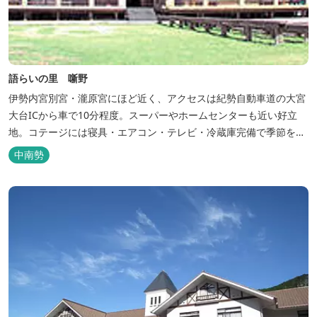
語らいの里 噺野
伊勢内宮別宮・瀧原宮にほど近く、アクセスは紀勢自動車道の大宮
大台ICから車で10分程度。スーパーやホームセンターも近い好立
地。コテージには寝具・エアコン・テレビ・冷蔵庫完備で季節を問
わず楽しめます。 食器・調理器具の揃った自炊棟や24時間利用可
中南勢
能なシャワールームなど充実の設備で快適にお過ごしいただけま
す。施設内には噺野温泉もありコテージ宿泊の方は貸し切りでご利
用いただけます(１棟につき１時間)