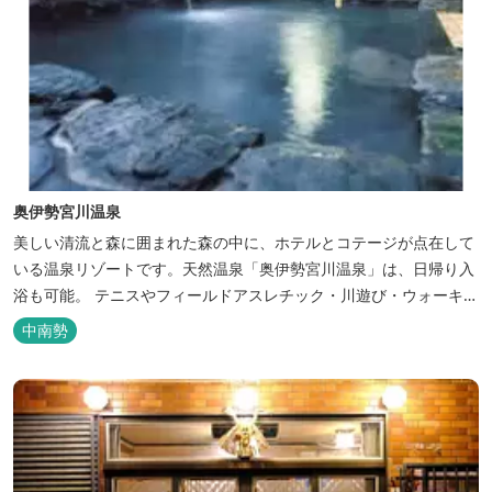
奥伊勢宮川温泉
美しい清流と森に囲まれた森の中に、ホテルとコテージが点在して
いる温泉リゾートです。天然温泉「奥伊勢宮川温泉」は、日帰り入
浴も可能。 テニスやフィールドアスレチック・川遊び・ウォーキン
グ・山登りの後は、岩風呂風の露天風呂と地元産季節の野草を月替
中南勢
メニューの野草風呂と打たせ湯で思いっきりリフレッシュしてくだ
さい。 森林浴に温泉浴でネイチャーセラピーしませんか。