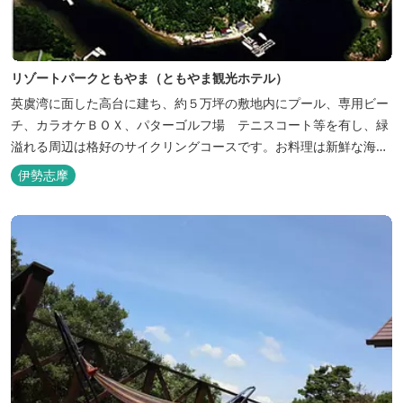
リゾートパークともやま（ともやま観光ホテル）
英虞湾に面した高台に建ち、約５万坪の敷地内にプール、専用ビー
チ、カラオケＢＯＸ、パターゴルフ場 テニスコート等を有し、緑
溢れる周辺は格好のサイクリングコースです。お料理は新鮮な海の
幸をふんだんに使用する荒磯焼、活造会席、伊勢海老残酷鍋会席、
伊勢志摩
松茸料理（秋）等グルメ志向の方に好評です。夏には野外バーベキ
ューも毎晩行ないます。