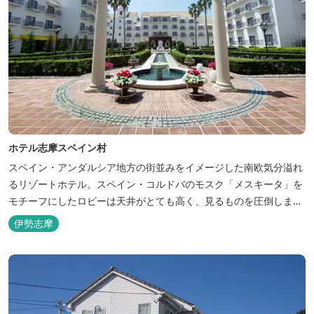
ホテル志摩スペイン村
スペイン・アンダルシア地方の街並みをイメージした南欧気分溢れ
るリゾートホテル。スペイン・コルドバのモスク「メスキータ」を
モチーフにしたロビーは天井がとても高く、見るものを圧倒しま
す。客室棟にある中庭もコルドバ、セビリア、グラナダの街を再現
伊勢志摩
しており、ホテル内を散策するだけでも異国感を満喫できます。 ス
ペインの雰囲気が溢れた客室やパークの夢の続きが見られるキャラ
クタールーム、最大6名様まで...