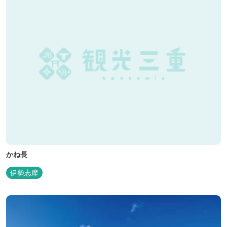
かね長
伊勢志摩