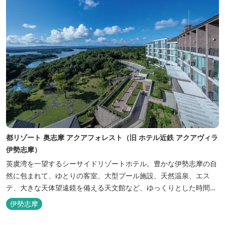
都リゾート 奥志摩 アクアフォレスト（旧 ホテル近鉄 アクアヴィラ
伊勢志摩）
英虞湾を一望するシーサイドリゾートホテル。豊かな伊勢志摩の自
然に包まれて、ゆとりの客室、大型プール施設、天然温泉、エス
テ、大きな天体望遠鏡を備える天文館など、ゆっくりとした時間を
楽しみながら過ごすことができます。 屋内プール：通年 屋外プー
伊勢志摩
ル：2025年7月19日（土）～8月31日（日）