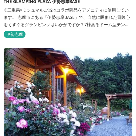
THE GLAMPING PLAZA 伊勢志摩BASE
※三重県×ミジュマルご当地コラボ商品をアメニティに使用してい
ます。 志摩市にある「伊勢志摩BASE」で、自然に囲まれた冒険心
をくすぐるグランピングはいかがですか？7棟あるドーム型テント
での宿泊やFREE BARのサービス、伊勢志摩の特産を使ったBBQ
伊勢志摩
が、楽しいひとときを演出します。温暖な伊勢志摩で、特別なリゾ
ートのひとときを。