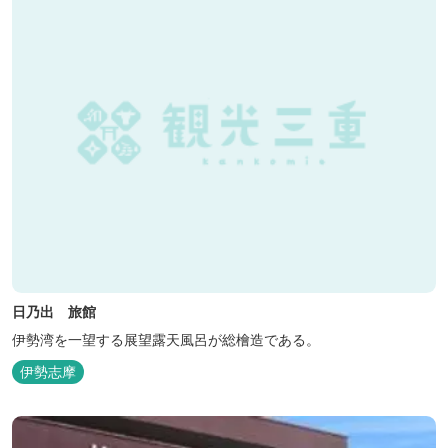
日乃出 旅館
伊勢湾を一望する展望露天風呂が総檜造である。
伊勢志摩