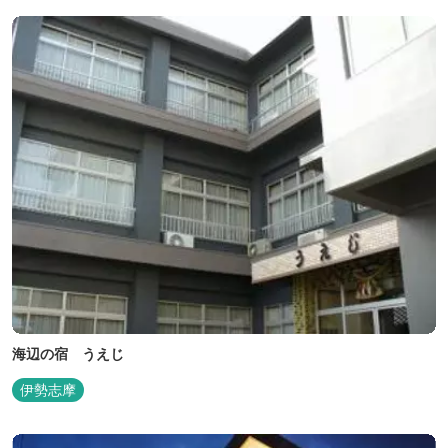
海辺の宿 うえじ
伊勢志摩