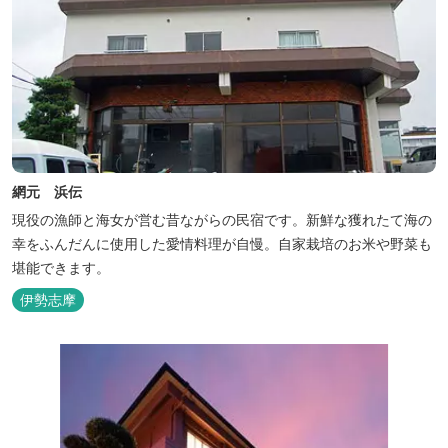
網元 浜伝
現役の漁師と海女が営む昔ながらの民宿です。新鮮な獲れたて海の
幸をふんだんに使用した愛情料理が自慢。自家栽培のお米や野菜も
堪能できます。
伊勢志摩