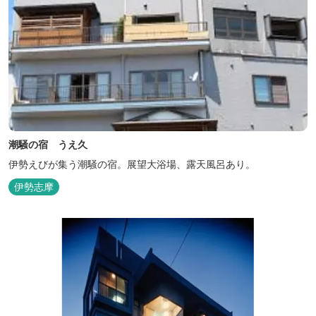
潮騒の宿 うえ久
伊勢えびが集う潮騒の宿。展望大浴場、露天風呂あり。
伊勢志摩