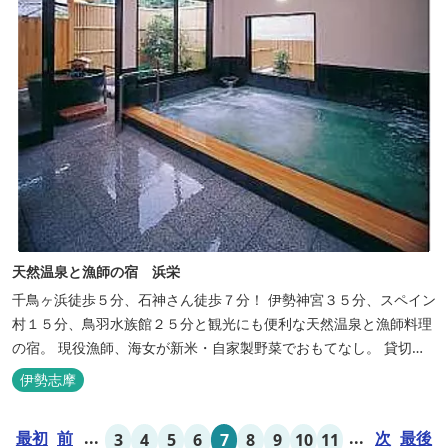
天然温泉と漁師の宿 浜栄
千鳥ヶ浜徒歩５分、石神さん徒歩７分！ 伊勢神宮３５分、スペイン
村１５分、鳥羽水族館２５分と観光にも便利な天然温泉と漁師料理
の宿。 現役漁師、海女が新米・自家製野菜でおもてなし。 貸切露
天風呂は４０分無料。
伊勢志摩
最初
前
...
...
次
最後
3
4
5
6
7
8
9
10
11