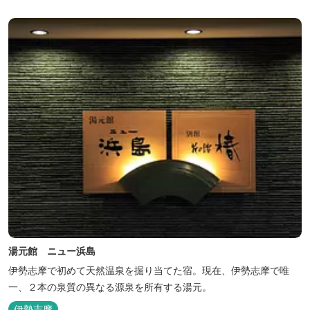
湯元館 ニュー浜島
伊勢志摩で初めて天然温泉を掘り当てた宿。現在、伊勢志摩で唯
一、２本の泉質の異なる源泉を所有する湯元。
伊勢志摩