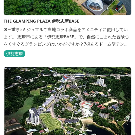
THE GLAMPING PLAZA 伊勢志摩BASE
※三重県×ミジュマルご当地コラボ商品をアメニティに使用してい
ます。 志摩市にある「伊勢志摩BASE」で、自然に囲まれた冒険心
をくすぐるグランピングはいかがですか？7棟あるドーム型テント
での宿泊やFREE BARのサービス、伊勢志摩の特産を使ったBBQ
伊勢志摩
が、楽しいひとときを演出します。温暖な伊勢志摩で、特別なリゾ
ートのひとときを。