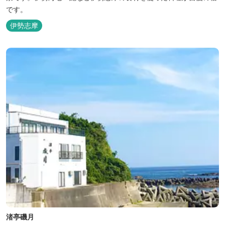
です。
伊勢志摩
渚亭磯月