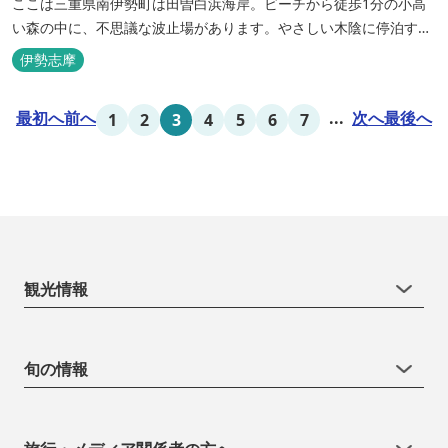
ここは三重県南伊勢町は田曽白浜海岸。ビーチから徒歩1分の小高
い森の中に、不思議な波止場があります。やさしい木陰に停泊する
のは3艇のヨット。日本初の森のマリーナです。 航海の気分高まる
伊勢志摩
インテリアは見た目からは想像できないほど広く、くつろぎの空
間。夏場でもエアコン完備で快適にお過ごしいただけます。甲板の
最初へ
前へ
...
次へ
最後へ
1
2
3
4
5
6
7
上に寝転んで夜空を見上げれば...
観光情報
旬の情報