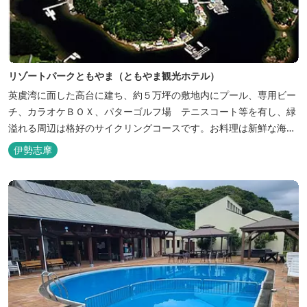
リゾートパークともやま（ともやま観光ホテル）
英虞湾に面した高台に建ち、約５万坪の敷地内にプール、専用ビー
チ、カラオケＢＯＸ、パターゴルフ場 テニスコート等を有し、緑
溢れる周辺は格好のサイクリングコースです。お料理は新鮮な海の
幸をふんだんに使用する荒磯焼、活造会席、伊勢海老残酷鍋会席、
伊勢志摩
松茸料理（秋）等グルメ志向の方に好評です。夏には野外バーベキ
ューも毎晩行ないます。