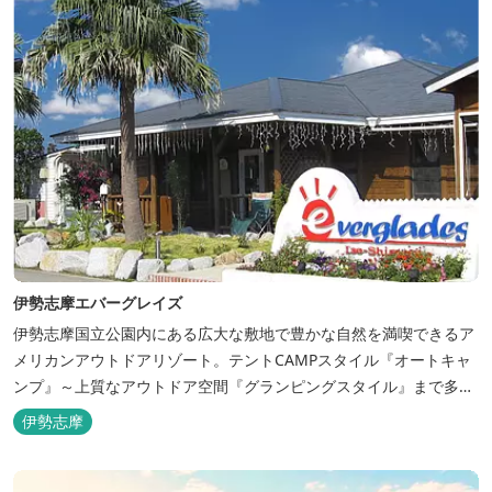
伊勢志摩エバーグレイズ
伊勢志摩国立公園内にある広大な敷地で豊かな自然を満喫できるア
メリカンアウトドアリゾート。テントCAMPスタイル『オートキャ
ンプ』～上質なアウトドア空間『グランピングスタイル』まで多彩
な宿泊スタイルを体験できます。 場内ではキッズイベント＆アクテ
伊勢志摩
ィビティーが人気！365日開催のアメリカンカルチャーを取り入れ
たキッズイベント、カナディアンカヌー、ペダルボート、ファンサ
イクルなど豊富なアクティビ...