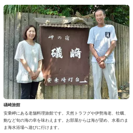
礒崎旅館
安乗岬にある老舗料理旅館です。天然トラフグや伊勢海老、牡蠣、
鮑など旬の海の幸を味わえます。お部屋からは海が望め、水着のま
ま海水浴場へ遊びに行けます。