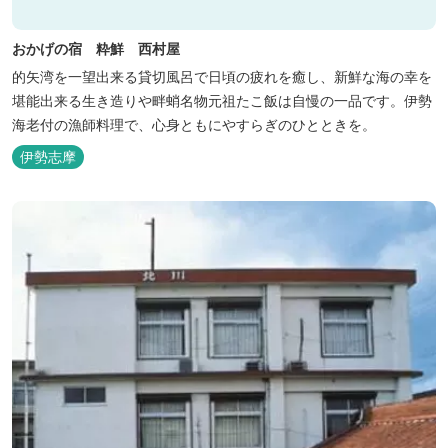
おかげの宿 粋鮮 西村屋
的矢湾を一望出来る貸切風呂で日頃の疲れを癒し、新鮮な海の幸を
堪能出来る生き造りや畔蛸名物元祖たこ飯は自慢の一品です。伊勢
海老付の漁師料理で、心身ともにやすらぎのひとときを。
伊勢志摩