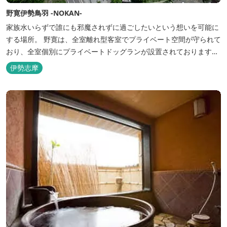
野寛伊勢鳥羽 -NOKAN-
家族水いらずで誰にも邪魔されずに過ごしたいという想いを可能に
する場所。 野寛は、全室離れ型客室でプライベート空間が守られて
おり、全室個別にプライベートドッグランが設置されております。
室内面積66㎡～115㎡、プライベートドッグラン面積140㎡～330㎡
伊勢志摩
を設置した広い作りで、 和モダンをコンセプトとした洗練されたデ
ザインのお部屋となります。 お部屋から望むプライベートドッグ
ラ...