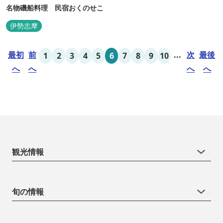
名物磯船料理 民宿おくのせこ
伊勢志摩
最初
前
...
次
最後
1
2
3
4
5
6
7
8
9
10
へ
へ
へ
へ
観光情報
旬の情報