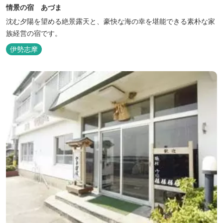
情景の宿 あづま
沈む夕陽を望める絶景露天と、豪快な海の幸を堪能できる素朴な家
族経営の宿です。
伊勢志摩