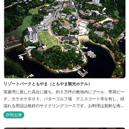
リゾートパークともやま（ともやま観光ホテル）
英虞湾に面した高台に建ち、約５万坪の敷地内にプール、専用ビー
チ、カラオケＢＯＸ、パターゴルフ場 テニスコート等を有し、緑
溢れる周辺は格好のサイクリングコースです。お料理は新鮮な海の
幸をふんだんに使用する荒磯焼、活造会席、伊勢海老残酷鍋会席、
伊勢志摩
松茸料理（秋）等グルメ志向の方に好評です。夏には野外バーベキ
ューも毎晩行ないます。