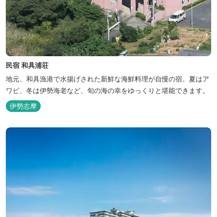
民宿 和具浦荘
地元、和具漁港で水揚げされた新鮮な海鮮料理が自慢の宿。夏はア
ワビ、冬は伊勢海老など、旬の海の幸をゆっくりと堪能できます。
伊勢志摩