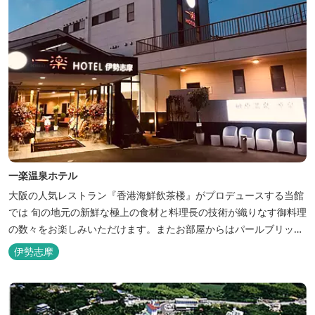
一楽温泉ホテル
大阪の人気レストラン『香港海鮮飲茶楼』がプロデュースする当館
では 旬の地元の新鮮な極上の食材と料理長の技術が織りなす御料理
の数々をお楽しみいただけます。またお部屋からはパールブリッジ
や真珠筏など、美しい景色が一望できます。「美肌の湯」として有
伊勢志摩
名な榊原温泉の運び湯を使用した大浴場も完備。