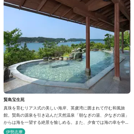
賢島宝生苑
真珠を育むリアス式の美しい海岸、英虞湾に囲まれて佇む和風旅
館。賢島の源泉を引き込んだ天然温泉「朝なぎの湯、夕なぎの湯」
からは海を一望する絶景を愉しめる。また、夕食では海の幸を中心
とした和会席でおもてなしいたします。
伊勢志摩