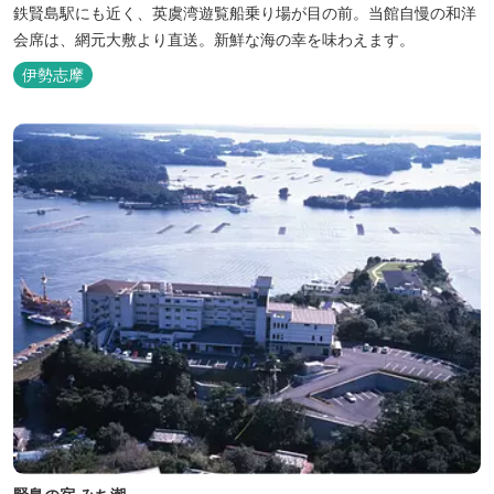
鉄賢島駅にも近く、英虞湾遊覧船乗り場が目の前。当館自慢の和洋
会席は、網元大敷より直送。新鮮な海の幸を味わえます。
伊勢志摩