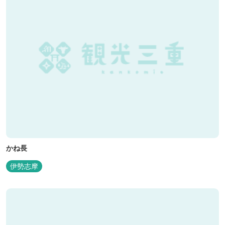
かね長
伊勢志摩