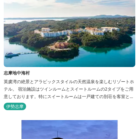
志摩地中海村
英虞湾の絶景とアラビックスタイルの天然温泉を楽しむリゾートホ
テル。 宿泊施設はツインルームとスイートルームの2タイプをご用
意しております。特にスイートルームは一戸建ての別荘を客室とし
てリニューアル♪120平米の驚きの広さとこだわりの調度品が自慢
伊勢志摩
です！ スペイン１ツ星レストランと提携したレストランでのお食事
も楽しみのひとつです。 また、日帰りプランでは、クラフト体験工
房にてモザイクタイル...