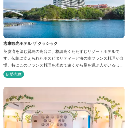
志摩観光ホテル ザ クラシック
英虞湾を望む賢島の高台に、格調高くたたずむリゾートホテルで
す。伝統に支えられたホスピタリティーと海の幸フランス料理が自
慢。特にこのフランス料理を求めて遠くから足を運ぶ人がいるほ
ど。洗練されたサービスに、寛ぎと至福のひとときを満喫してくだ
伊勢志摩
さい。 ※2016年6月7日リニューアルオープン