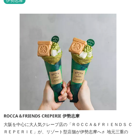
伊勢志摩
ト。 颯爽とした広いプライベートドッグランと青色に輝く英虞湾を
眺める最高のロケーション。 ▸インクルーシブサービスのお部屋
入...
ROCCA＆FRIENDS CREPERIE 伊勢志摩
大阪を中心に大人気クレープ店の「ＲＯＣＣＡ＆ＦＲＩＥＮＤＳ Ｃ
ＲＥＰＥＲＩＥ」が、リゾート型店舗が伊勢志摩へ♬ 地元三重の