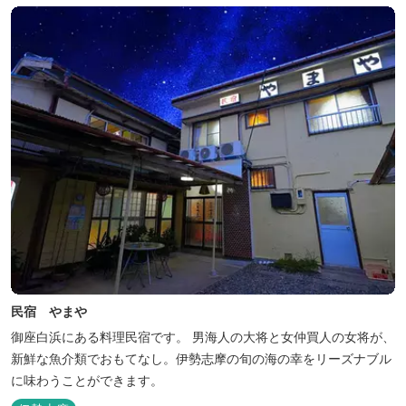
民宿 やまや
御座白浜にある料理民宿です。 男海人の大将と女仲買人の女将が、
新鮮な魚介類でおもてなし。伊勢志摩の旬の海の幸をリーズナブル
に味わうことができます。