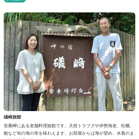
礒崎旅館
安乗岬にある老舗料理旅館です。天然トラフグや伊勢海老、牡蠣、
鮑など旬の海の幸を味わえます。お部屋からは海が望め、水着のま