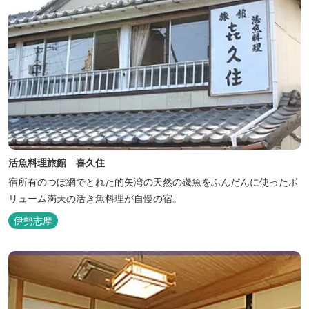
活魚料理旅館 喜久住
宿所有のつぼ網でとれた的矢湾の天然の磯魚をふんだんに使ったボ
リューム満天の活き魚料理が自慢の宿。
伊勢志摩