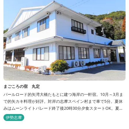
まごころの宿 丸定
パールロード的矢湾大橋たもとに建つ海岸の一軒宿。10月～3月ま
で的矢カキ料理が好評。対岸の志摩スペイン村まで車で5分。夏休
みはムーンライトパレード終了後20時30分夕食スタートOK。夏ガ
キ6月～8月も好評。
伊勢志摩