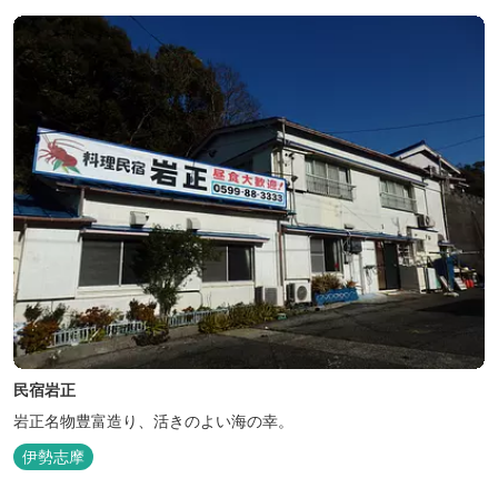
民宿岩正
岩正名物豊富造り、活きのよい海の幸。
伊勢志摩