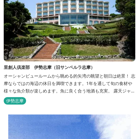
里創人倶楽部 伊勢志摩（旧サンペルラ志摩）
オーシャンビュールームから眺める的矢湾の眺望と朝日は絶景！ 志
摩ならではの海辺の休日を満喫できます。1年を通して旬の食材や
様々な魚介類が楽しめます。魚に良く合う地酒も充実。 露天ジャク
ジーや、本格エステがあるのも女性には嬉しい！ 最高級のリゾート
伊勢志摩
ホテル「里創人倶楽部 伊勢志摩」にぜひお越しください。