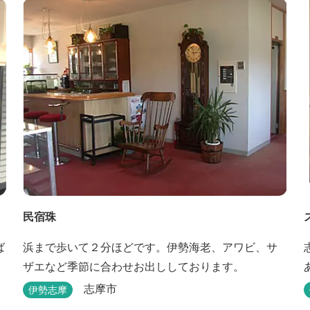
＆アクティビティーが人気！365日開催のアメリカン
カルチャーを取り入れたキッズイベント、カナディ
アンカヌー、ペダルボート、ファンサイクルなど豊
富なアクティビ...
民宿珠
ば
浜まで歩いて２分ほどです。伊勢海老、アワビ、サ
ザエなど季節に合わせお出ししております。
志摩市
伊勢志摩