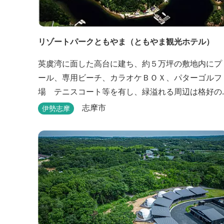
リゾートパークともやま（ともやま観光ホテル）
英虞湾に面した高台に建ち、約５万坪の敷地内にプ
ール、専用ビーチ、カラオケＢＯＸ、パターゴルフ
場 テニスコート等を有し、緑溢れる周辺は格好の
サイクリングコースです。お料理は新鮮な海の幸を
志摩市
伊勢志摩
ふんだんに使用する荒磯焼、活造会席、伊勢海老残
酷鍋会席、松茸料理（秋）等グルメ志向の方に好評
です。夏には野外バーベキューも毎晩行ないます。