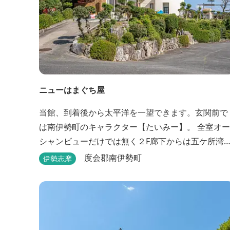
ニューはまぐち屋
当館、到着後から太平洋を一望できます。玄関前で
は南伊勢町のキャラクター【たいみー】。 全室オー
シャンビューだけでは無く２F廊下からは五ケ所湾
礫浦を一望でき船は勿論の事、養殖筏や釣り堀筏な
度会郡南伊勢町
伊勢志摩
どみる事ができます。 当館一押しのお部屋【大島】
からは太平洋を一望。マグロの養殖筏、夜には漁師
さん達の船の光がみえ対岸には田曽浦の町の光が綺
麗に見えます。