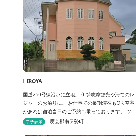
HIROYA
国道260号線沿いに立地。 伊勢志摩観光や海でのレ
ジャーのお泊りに。 お仕事での長期滞在もOK!空室
があれば宿泊当日のご予約も承っております。 ツー
リングのバイカーさんもお気軽にお立ち寄りくださ
度会郡南伊勢町
伊勢志摩
い。