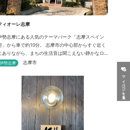
フィオーレ志摩
伊勢志摩にある人気のテーマパーク「志摩スペイン
村」から車で約10分。 志摩市の中心部からすぐ近く
にありながら、まちの生活音は聞こえない静かなロ
ケーションと、木の温もりを感じる本格的なコテー
志摩市
伊勢志摩
ジは、非日常の時間を過ごすにはぴったり。ペット
マイページを見る
と一緒に泊まれる宿泊棟もあり、「週末、ペットと
ゆっくり過ごしたい」という利用客も多いです。