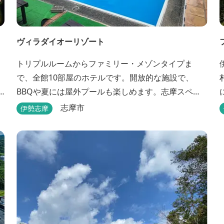
ヴィラダイオーリゾート
トリプルルームからファミリー・メゾンタイプま
で、全館10部屋のホテルです。開放的な施設で、
BBQや夏には屋外プールも楽しめます。志摩スペイ
ン村まで車で約25分と観光にも便利。 バレルサウナ
志摩市
伊勢志摩
をはじめました。