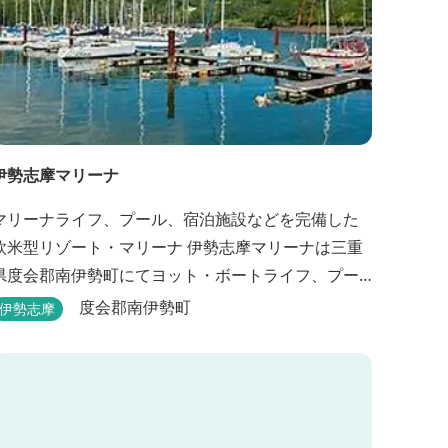
伊勢志摩マリーナ
マリーナライフ、プール、宿泊施設などを完備した
欧米型リゾート・マリーナ 伊勢志摩マリーナは三重
県度会郡南伊勢町にてヨット・ボートライフ、プー
ル、 宿泊施設などが完備した欧米型リゾート・マリ
度会郡南伊勢町
伊勢志摩
ーナの管理・運営を行っております。