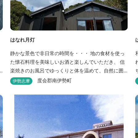
はなれ月灯
ィ
静かな景色で非日常の時間を・・・ 地の食材を使っ
た懐石料理を美味しいお酒と楽しんでいただき、 信
楽焼きのお風呂でゆっくりと体を温めて、自然に囲
や
まれながら日頃の疲れを癒してください。
度会郡南伊勢町
伊勢志摩
Q