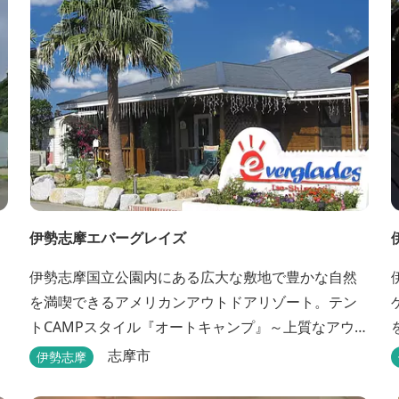
伊勢志摩エバーグレイズ
伊勢志摩国立公園内にある広大な敷地で豊かな自然
を満喫できるアメリカンアウトドアリゾート。テン
トCAMPスタイル『オートキャンプ』～上質なアウト
ドア空間『グランピングスタイル』まで多彩な宿泊
志摩市
伊勢志摩
スタイルを体験できます。 場内ではキッズイベント