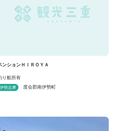
ペンションＨＩＲＯＹＡ
釣り船所有
度会郡南伊勢町
伊勢志摩