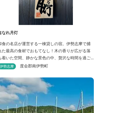
はなれ月灯
和食の名店が運営する一棟貸しの宿。伊勢志摩で捕
れた最高の食材でおもてなし！木の香りが広がる落
ち着いた空間、静かな景色の中、贅沢な時間を過ご
せます。
度会郡南伊勢町
伊勢志摩