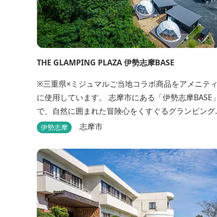
THE GLAMPING PLAZA 伊勢志摩BASE
※三重県×ミジュマルご当地コラボ商品をアメニテ
に使用しています。 志摩市にある「伊勢志摩BASE」
で、自然に囲まれた冒険心をくすぐるグランピング
はいかがですか？7棟あるドーム型テントでの宿泊
志摩市
伊勢志摩
FREE BARのサービス、伊勢志摩の特産を使ったBB
が、楽しいひとときを演出します。温暖な伊勢志摩
で、特別なリゾートのひとときを。