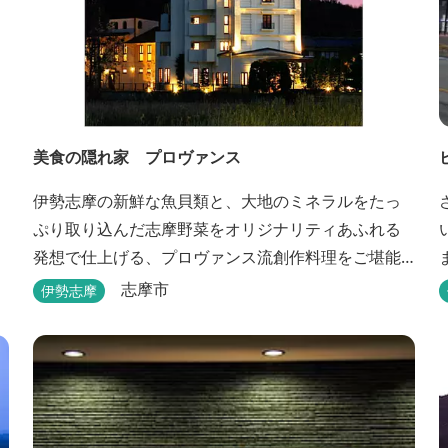
美食の隠れ家 プロヴァンス
伊勢志摩の新鮮な魚貝類と、大地のミネラルをたっ
ぷり取り込んだ志摩野菜をオリジナリティあふれる
発想で仕上げる、プロヴァンス流創作料理をご堪能
いただけます。 館内では本格的な天体観測を日数限
志摩市
伊勢志摩
定で開催。伊勢志摩の美しい星空を星空コンシェル
ジュがご案内いたします。