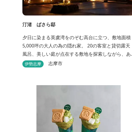
汀渚 ばさら邸
夕日に染まる英虞湾をのぞむ高台に立つ、敷地面積
5,000坪の大人の為の隠れ家。 20の客室と貸切露天
風呂、美しい庭が点在する敷地を探索しながら、あ
なただけの特別な時と場所を見つけてください。
志摩市
伊勢志摩