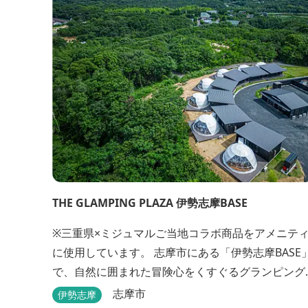
THE GLAMPING PLAZA 伊勢志摩BASE
※三重県×ミジュマルご当地コラボ商品をアメニテ
に使用しています。 志摩市にある「伊勢志摩BASE」
で、自然に囲まれた冒険心をくすぐるグランピング
はいかがですか？7棟あるドーム型テントでの宿泊
志摩市
伊勢志摩