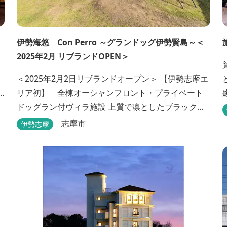
伊勢海悠 Con Perro ～グランドッグ伊勢賢島～＜
2025年2月 リブランドOPEN＞
＜2025年2月2日リブランドオープン＞ 【伊勢志摩エ
リア初】 全棟オーシャンフロント・プライベート
ドッグラン付ヴィラ施設 上質で凛としたブラックカ
ラーのデザインの佇まいに、プライベート感溢れる
志摩市
伊勢志摩
客室。 客室に一歩入れば全室海に面したオーシャン
フロント。 颯爽とした広いプライベートドッグラン
と青色に輝く英虞湾を眺める最高のロケーション。 ▸
インクルーシブサービスのお部屋入...