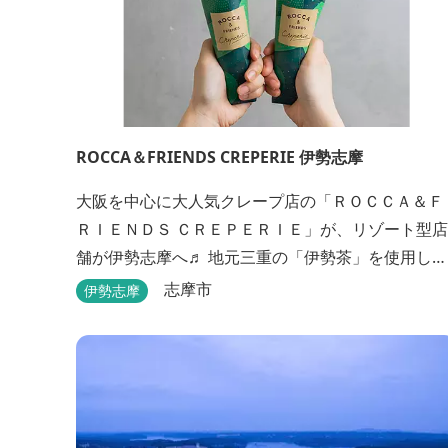
ROCCA＆FRIENDS CREPERIE 伊勢志摩
大阪を中心に大人気クレープ店の「ＲＯＣＣＡ＆Ｆ
ＲＩＥＮＤＳ ＣＲＥＰＥＲＩＥ」が、リゾート型店
舗が伊勢志摩へ♬ 地元三重の「伊勢茶」を使用し
た、伊勢志摩店限定クレープ「伊勢茶ティラミス」
志摩市
伊勢志摩
をはじめ、まるで「パフェ」のような創作クレープ
を味わえます。 また季節に合わせて、期間限定クレ
ープやドリンク種類も豊富ですので、伊勢志摩旅行
の際にはぜひお立ち寄りいただければと思います。
店舗前のテラス...