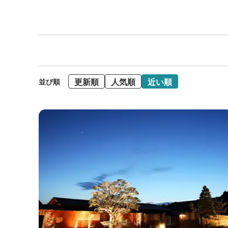
更新順
人気順
近い順
並び順