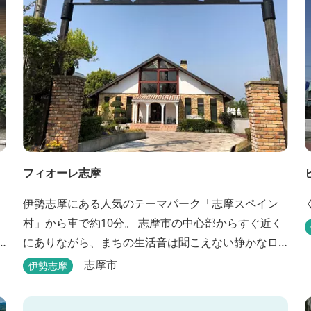
フィオーレ志摩
伊勢志摩にある人気のテーマパーク「志摩スペイン
村」から車で約10分。 志摩市の中心部からすぐ近く
にありながら、まちの生活音は聞こえない静かなロ
ケーションと、木の温もりを感じる本格的なコテー
志摩市
伊勢志摩
ジは、非日常の時間を過ごすにはぴったり。ペット
と一緒に泊まれる宿泊棟もあり、「週末、ペットと