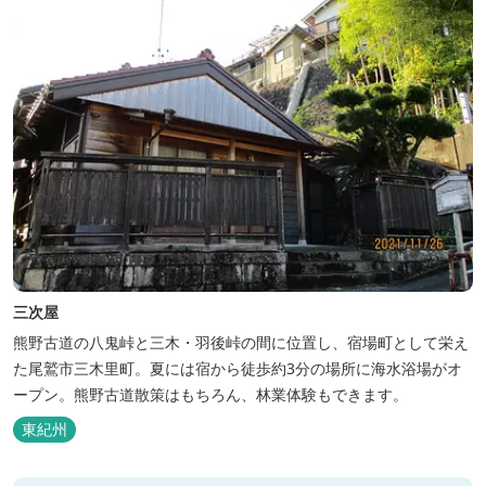
三次屋
熊野古道の八鬼峠と三木・羽後峠の間に位置し、宿場町として栄え
た尾鷲市三木里町。夏には宿から徒歩約3分の場所に海水浴場がオ
ープン。熊野古道散策はもちろん、林業体験もできます。
東紀州