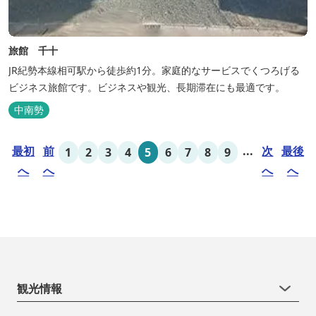
旅館 千十
JR紀勢本線相可駅から徒歩約1分。家庭的なサービスでくつろげる
ビジネス旅館です。ビジネスや観光、長期滞在にも最適です。
中南勢
最初
前
...
次
最後
1
2
3
4
5
6
7
8
9
へ
へ
へ
へ
観光情報