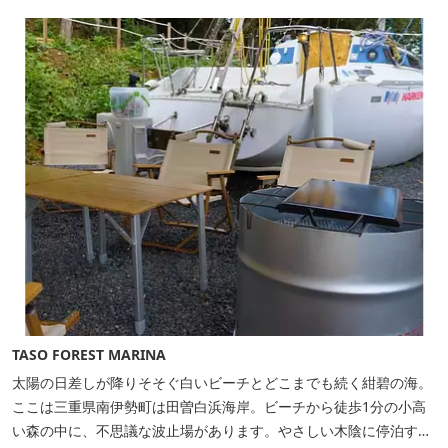
TASO FOREST MARINA
太陽の日差しが降りそそぐ白いビーチとどこまでも続く紺碧の海。
ここは三重県南伊勢町は田曽白浜海岸。ビーチから徒歩1分の小高
い森の中に、不思議な波止場があります。やさしい木陰に停泊する