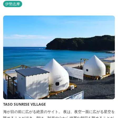
のは3艇のヨット。日本初の森のマリーナです。 航海の気分高まる
伊勢志摩
インテリアは見た目からは想像できないほど広く、くつろぎの空
間。夏場でもエアコン完備で快適にお過ごしいただけます。甲板の
上に寝転んで夜空を見上げれば...
TASO SUNRISE VILLAGE
海が目の前に広がる絶景のサイト。 夜は、夜空一面に広がる星空を
眺めることができ、朝は、対岸の山から綺麗な朝日を眺めることが