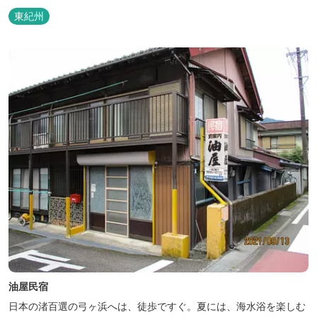
東紀州
油屋民宿
日本の渚百選の弓ヶ浜へは、徒歩ですぐ。夏には、海水浴を楽しむ