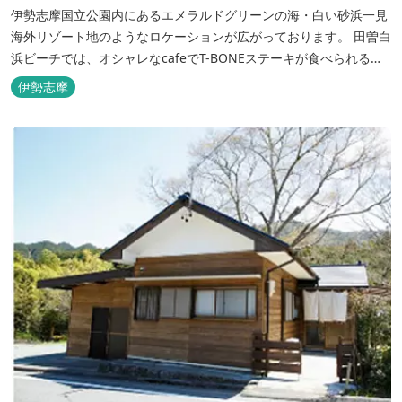
伊勢志摩国立公園内にあるエメラルドグリーンの海・白い砂浜一見
海外リゾート地のようなロケーションが広がっております。 田曽白
浜ビーチでは、オシャレなcafeでT-BONEステーキが食べられる。
又、海を見ながら黄昏るのもよし、アクティブにマリンアクティビ
伊勢志摩
ティ・スカイダイビング・ヘリコプタークルージングを体験するこ
ともできます。 是非、田曽白浜にございます施設紹介のVTRをご参
照く...