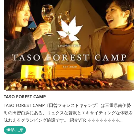
TASO FOREST CAMP
TASO FOREST CAMP〔田曽フォレストキャンプ〕は三重県南伊勢
町の田曽白浜にある、リュクスな贅沢とエキサイティングな体験を
味わえるグランピング施設です。 紹介VTR ↓↓↓↓↓↓↓↓
https://www.youtube.com/watch?v=jpF0wPRjqSw
伊勢志摩