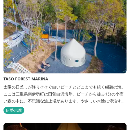
TASO FOREST MARINA
太陽の日差しが降りそそぐ白いビーチとどこまでも続く紺碧の海。
ここは三重県南伊勢町は田曽白浜海岸。ビーチから徒歩1分の小高
い森の中に、不思議な波止場があります。やさしい木陰に停泊する
のは3艇のヨット。日本初の森のマリーナです。 航海の気分高まる
伊勢志摩
インテリアは見た目からは想像できないほど広く、くつろぎの空
間。夏場でもエアコン完備で快適にお過ごしいただけます。甲板の
上に寝転んで夜空を見上げれば...