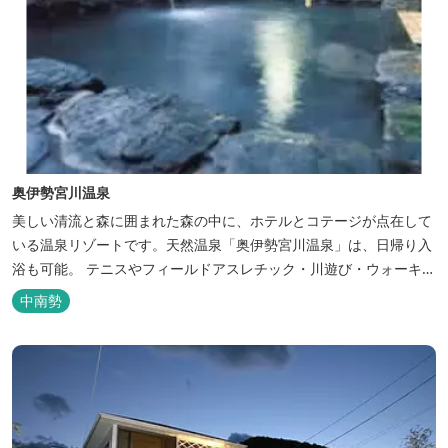
奥伊勢宮川温泉
美しい清流と森に囲まれた森の中に、ホテルとコテージが点在して
いる温泉リゾートです。天然温泉「奥伊勢宮川温泉」は、日帰り入
浴も可能。 テニスやフィールドアスレチック・川遊び・ウォーキン
グ・山登りの後は、岩風呂風の露天風呂と地元産季節の野草を月替
中南勢
メニューの野草風呂と打たせ湯で思いっきりリフレッシュしてくだ
さい。 森林浴に温泉浴でネイチャーセラピーしませんか。