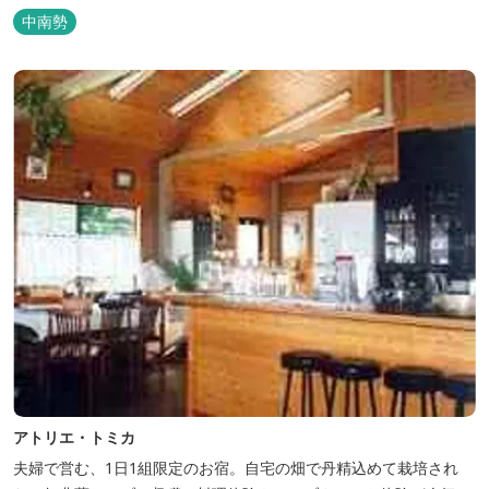
わず楽しめます。 食器・調理器具の揃った自炊棟や24時間利用可
中南勢
能なシャワールームなど充実の設備で快適にお過ごしいただけま
す。施設内には噺野温泉もありコテージ宿泊の方は貸し切りでご利
用いただけます(１棟につき１時間)
アトリエ・トミカ
夫婦で営む、1日1組限定のお宿。自宅の畑で丹精込めて栽培され