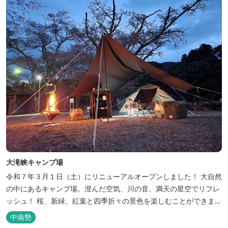
大滝峡キャンプ場
令和７年３月１日（土）にリニューアルオープンしました！ 大自然
の中にあるキャンプ場。澄んだ空気、川の音、満天の星空でリフレ
ッシュ！ 桜、新緑、紅葉と四季折々の景色を楽しむことができま
す。 紀勢自動車道「大宮大台Ic」から車で約10分と好アクセス！
中南勢
今年の営業は１２月１４日（日）までです！来年は３月１日（日）