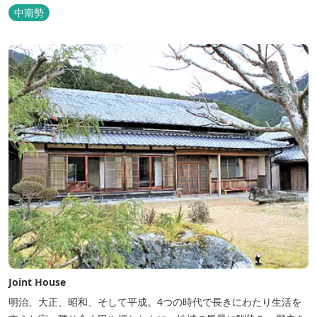
年）に開業した歴史ある旅館。JR三瀬谷駅から徒歩一分と好立地の
中南勢
場所にあり、大変便利です。 部屋数は11室、大広間が2部屋。少人
数から団体のお客様まで幅広くご利用いただけます。 人気の定食は
品数...
Joint House
明治、大正、昭和、そして平成。4つの時代で長きにわたり生活を