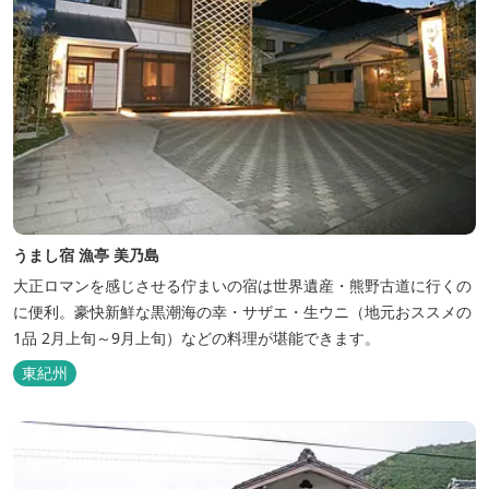
うまし宿 漁亭 美乃島
大正ロマンを感じさせる佇まいの宿は世界遺産・熊野古道に行くの
に便利。豪快新鮮な黒潮海の幸・サザエ・生ウニ（地元おススメの
1品 2月上旬～9月上旬）などの料理が堪能できます。
東紀州