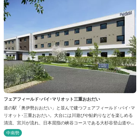
フェアフィールド･バイ･マリオット三重おおだい
道の駅「奥伊勢おおだい」と並んで建つフェアフィールド･バイ･マ
リオット･三重おおだい。大台には川遊びや鮎釣りなどを楽しめる
清流、宮川が流れ、日本屈指の峡谷コースである大杉谷登山道や、
登山初心者から楽しめる総門山など、表情豊かな山々が連なりま
中南勢
す。 日本の滝百選に選ばれている七ッ釜滝など、大自然が作り出す