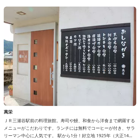
四季折々の景観は実に壮大です。身も心もリフレッシュする旅の拠
点として、当ホテルは快適さを追...
萬栄
ＪＲ三瀬谷駅前の料理旅館。寿司や鰻、和食から洋食まで網羅する
メニューがこだわりです。ランチには無料でコーヒーが付き、サラ
リーマン中心に人気です。 駅から1分！好立地 1925年（大正14