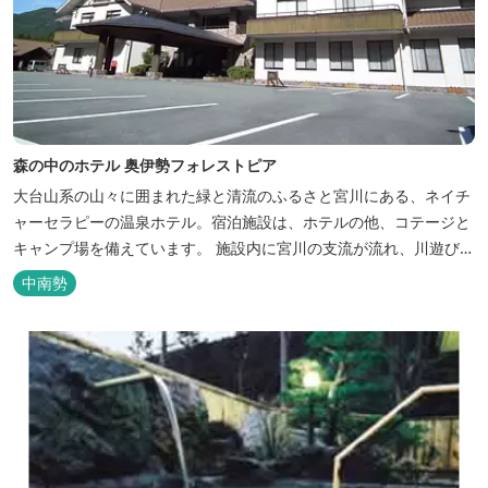
森の中のホテル 奥伊勢フォレストピア
大台山系の山々に囲まれた緑と清流のふるさと宮川にある、ネイチ
ャーセラピーの温泉ホテル。宿泊施設は、ホテルの他、コテージと
キャンプ場を備えています。 施設内に宮川の支流が流れ、川遊びが
できます。BBQエリア、釣堀もあり、ファミリーやグループでもア
中南勢
クティビティを楽しめます。 ディナーは併設の「レストラン アン
ジュ」にて、地元の食材をていねいに調理したフレンチフルコース
をお召し上がりい...