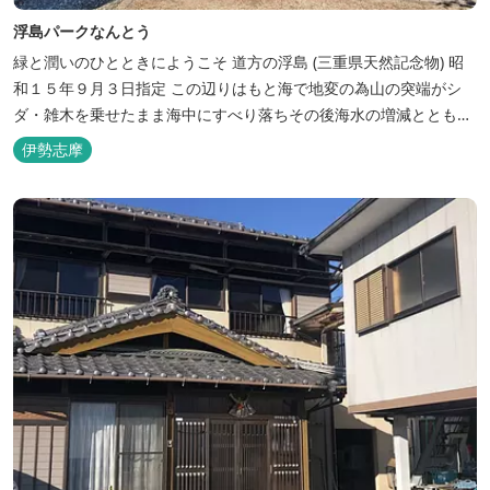
浮島パークなんとう
緑と潤いのひとときにようこそ ​道方の浮島 (三重県天然記念物) 昭
和１５年９月３日指定 この辺りはもと海で地変の為山の突端がシ
ダ・雑木を乗せたまま海中にすべり落ちその後海水の増減とともに
浮き沈みするようになったと伝えられています。 周辺は浮島を廻る
伊勢志摩
散策路が設けられ、また海岸線が一望できる展望塔へと続く遊歩道
もあり自然と親しむ見どころがあります。 ご家族連れで気軽にご利
用頂け...