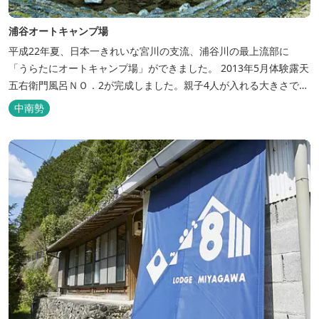
浦谷オートキャンプ場
平成22年夏、日本一きれいな宮川の支流、浦谷川の最上流部に
「うらたにオートキャンプ場」ができました。 2013年5月体験露天
五右衛門風呂ＮＯ．2が完成しました。親子4人が入れる大きさで
す。中には腰掛けもあり、ゆっくり、星やホタルを見る事ができま
中南勢
す。ひのきの香り漂う特製五右衛門風呂を自分で沸かし、入浴しま
せんか？ 同時にデッキ付ひのき小屋も完成しました。是非ご利用く
ださい。