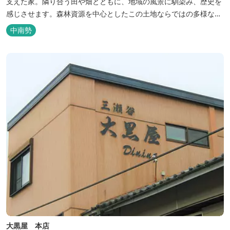
支えた家。隣り合う田や畑とともに、地域の風景に馴染み、歴史を
感じさせます。森林資源を中心としたこの土地ならではの多様な自
然環境の素晴らしさを伝える情報を発信し、そして多種多様な人材
中南勢
と共有することで地域産業・地域社会の発展を図るNPO法人Joint
Plusが運営する民泊です。 NPO法人Joint Plusは、大台町ならでは
の...
大黒屋 本店