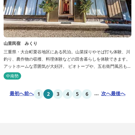
山里民宿 みくり
三重県・大台町栗谷地区にある民泊。山菜採りやそば打ち体験、川
釣り、農作物の収穫、料理体験などの田舎暮らしを体験できます。
アットホームな雰囲気が大好評。 ビオトープや、五右衛門風呂も楽
しめます。6月はホタル観賞が人気。 夜になると周囲は真っ暗。都
中南勢
会には無い闇の中を飛び交うヒメホタル・ヘイケボタルを観賞した
り、星空を眺めたり・・・ 初夏の早朝には「アカショウビン」の美
最初へ
前へ
...
次へ
最後へ
1
2
3
4
5
6
しい声を聞く事ができた...