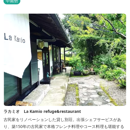
中南勢
「手ぶらバーベキューセット」も人気です。 『ごかつら池どうぶつ
パーク』近くにあります。 多気町観光協会のフェイスブックでは多
気町のローカ...
ラカミオ La Kamio refuge&restaurant
古民家をリノベーションした貸し別荘。出張シェフサービスがあ
り、築150年の古民家で本格フレンチ料理やコース料理も堪能する