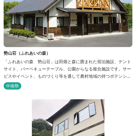
勢山荘（ふれあいの森）
「ふれあいの森 勢山荘」は田畑と森に囲まれた宿泊施設、テント
サイト、バーベキューテーブル、公園からなる複合施設です。サー
ビスやイベント、ものづくり等を通して農村地域の持つポテンシャ
ルを発信しています。 めだかやタガメなど水生生物が生息し、初夏
中南勢
にはホタルが飛び交う「メダカ池」や、約９０００本のあじさいが
植えられた「あじさいの小径」を散策し、遠い昔に過ごした懐かし
い田舎にタイムスリップしてみま...