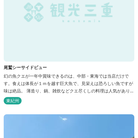
尾鷲シーサイドビュー
幻の魚クエが一年中賞味できるのは、中部・東海では当店だけで
す。食えは体長が１ｍを越す巨大魚で、見栄えは恐ろしい魚ですが
味は絶品。 薄造り、鍋、雑炊などクエ尽くしの料理は人気がありま
す。ぜひご賞味ください（料理だけでも歌。また、宿泊者には船で
東紀州
の無料遊覧サービス（１時間）を行ないます。