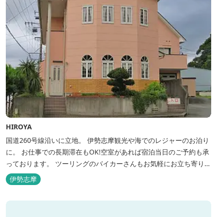
HIROYA
国道260号線沿いに立地。 伊勢志摩観光や海でのレジャーのお泊り
に。 お仕事での長期滞在もOK!空室があれば宿泊当日のご予約も承
っております。 ツーリングのバイカーさんもお気軽にお立ち寄りく
ださい。
伊勢志摩