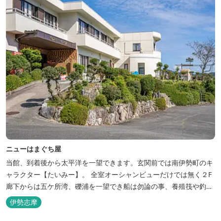
ニューはまぐち屋
当館、到着後から太平洋を一望できます。玄関前では南伊勢町のキ
ャラクター【たいみー】。 全室オーシャンビューだけでは無く２F
廊下からは五ケ所湾、礫浦を一望でき船は勿論の事、養殖筏や釣り
堀筏などみる事ができます。 当館一押しのお部屋【大島】からは太
伊勢志摩
平洋を一望。マグロの養殖筏、夜には漁師さん達の船の光がみえ対