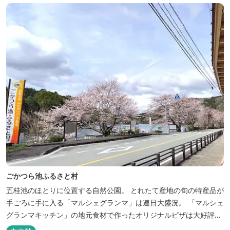
岸には田曽浦の町の光が綺麗に見えます。
ごかつら池ふるさと村
五桂池のほとりに位置する自然公園。 とれたて産地の旬の特産品が
手ごろに手に入る「マルシェグランマ」は連日大盛況。 「マルシェ
グランマキッチン」の地元食材で作ったオリジナルピザは大好評！
バーベキューも楽しめます。食材と必要な道具がセットになった