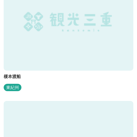
榎本渡船
東紀州