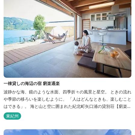
一棟貸しの海辺の宿 窮楽通楽
波静かな海、鏡のような水面、四季折々の風景と星空。 ときの流れ
や季節の移ろいを楽しむように、 「人はどんなときも、楽しむこと
はできる」。 海と山と空に囲まれた紀北町矢口浦の貸別荘【窮楽通
楽】。 中国古典『荘子』の一節「窮亦楽、通亦楽」から名づけまし
東紀州
た。 いつでも気軽にご利用ください。