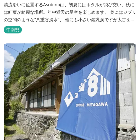
清流沿いに位置するAsobinoは、初夏にはホタルが飛び交い、秋に
は紅葉が綺麗な場所。年中満天の星空を楽しめます。 奥にはジブリ
の空間のような”八重谷湧水”、 他にも小さい鍾乳洞ですが太古を想
像させる”風穴”などがあり、自然が豊かなスポットです。 wi-fi完
中南勢
備。テントサウナもご利用いただけます。 また近くには廃校を活用
した「阿曽温泉」もあります。