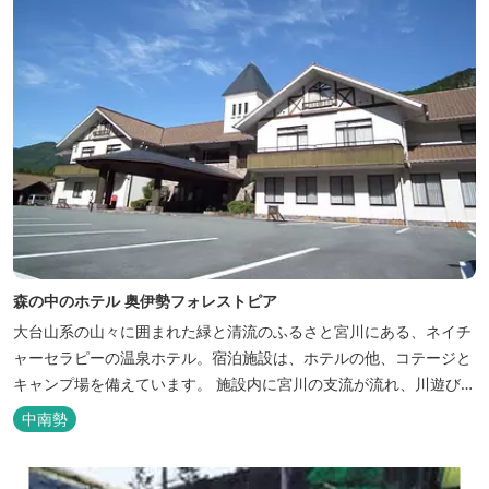
森の中のホテル 奥伊勢フォレストピア
大台山系の山々に囲まれた緑と清流のふるさと宮川にある、ネイチ
ャーセラピーの温泉ホテル。宿泊施設は、ホテルの他、コテージと
キャンプ場を備えています。 施設内に宮川の支流が流れ、川遊びが
できます。BBQエリア、釣堀もあり、ファミリーやグループでもア
中南勢
クティビティを楽しめます。 ディナーは併設の「レストラン アン
ジュ」にて、地元の食材をていねいに調理したフレンチフルコース
をお召し上がりい...