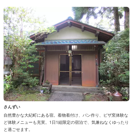
き、夏場はウッドデッキ、冬場は薪ストーブと、季節を感じながら
の滞在が可能です。落ち...
さんずい
自然豊かな大紀町にある宿。着物着付け、パン作り、ピザ窯体験な
ど体験メニューも充実。1日1組限定の宿泊で、気兼ねなくゆったり
と過ごせます。