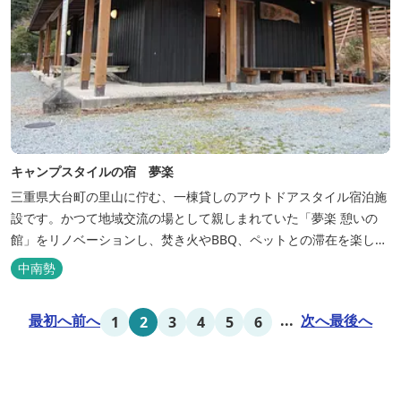
キャンプスタイルの宿 夢楽
三重県大台町の里山に佇む、一棟貸しのアウトドアスタイル宿泊施
設です。かつて地域交流の場として親しまれていた「夢楽 憩いの
館」をリノベーションし、焚き火やBBQ、ペットとの滞在を楽しめ
る“キャンプ気分”の宿として生まれ変わりました。 【営業時間】 チ
中南勢
ェックイン 15：00（早めのチェックインご希望は予約時に要相
談） チェックアウト 9：00 【定休日】 不定休 【料金...
最初へ
前へ
...
次へ
最後へ
1
2
3
4
5
6