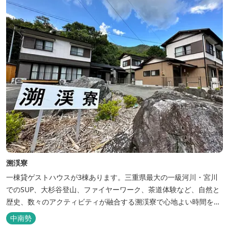
溯渓寮
一棟貸ゲストハウスが3棟あります。三重県最大の一級河川・宮川
でのSUP、大杉谷登山、ファイヤーワーク、茶道体験など、自然と
歴史、数々のアクティビティが融合する溯渓寮で心地よい時間をお
過ごしください。 溯渓寮A棟は、22㎡の広々としたLDKを有する清
中南勢
潔な宿泊棟です。大きな窓からは四季折々の美しい風景を眺望で