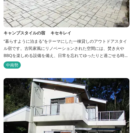
キャンプスタイルの宿 キセキレイ
“暮らすように泊まる”をテーマにした一棟貸しのアウトドアスタイ
ル宿です。古民家風にリノベーションされた空間には、焚き火や
BBQを楽しめる設備を備え、日常を忘れてゆったりと過ごせる時間
が広がります。ペット同伴も可能で、愛犬と一緒に自然を満喫でき
中南勢
るのも魅力です。 【営業時間】 チェックイン 15：00（早めのチ
ェックインご希望は予約時に要相談） チェックアウト 9：00
【定...