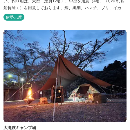
い。釣り船は、大型（定員12名）、中型を用意（4名）（いずれも
船長除く）を用意しております。鯛、黒鯛、ハマチ、ブリ、イカ
等、お客様のご要望に合わせた漁場にご案内いたします。当店か
伊勢志摩
ら、徒歩2分です。
大滝峡キャンプ場