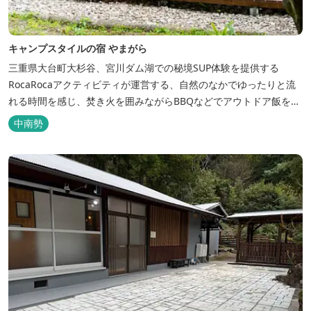
キャンプスタイルの宿 やまがら
三重県大台町大杉谷、宮川ダム湖での秘境SUP体験を提供する
RocaRocaアクティビティが運営する、自然のなかでゆったりと流
れる時間を感じ、焚き火を囲みながらBBQなどでアウトドア飯を愉
しめる宿。 ベッドルーム以外でも、満点の星空を眺めながらテント
中南勢
を張って寝ることもできるキャンプスタイルでおもいおもいのひと
時をお過ごしください。 2023年6月よりペット可となりました。