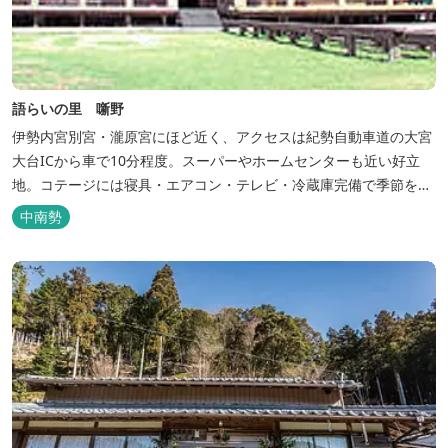
語らいの里 噺野
伊勢内宮別宮・瀧原宮にほど近く、アクセスは紀勢自動車道の大宮
大台ICから車で10分程度。スーパーやホームセンターも近い好立
地。コテージには寝具・エアコン・テレビ・冷蔵庫完備で季節を問
わず楽しめます。 食器・調理器具の揃った自炊棟や24時間利用可
中南勢
能なシャワールームなど充実の設備で快適にお過ごしいただけま
す。施設内には噺野温泉もありコテージ宿泊の方は貸し切りでご利
用いただけます(１棟につき１時間)