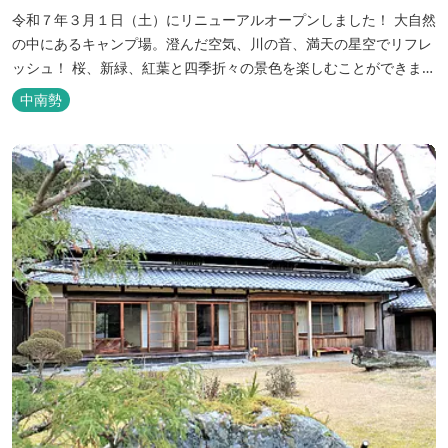
令和７年３月１日（土）にリニューアルオープンしました！ 大自然
の中にあるキャンプ場。澄んだ空気、川の音、満天の星空でリフレ
ッシュ！ 桜、新緑、紅葉と四季折々の景色を楽しむことができま
す。 紀勢自動車道「大宮大台Ic」から車で約10分と好アクセス！
中南勢
今年の営業は１２月１４日（日）までです！来年は３月１日（日）
からの営業となりますのでよろしくお願いします！ ソロサイト・オ
ートテント...