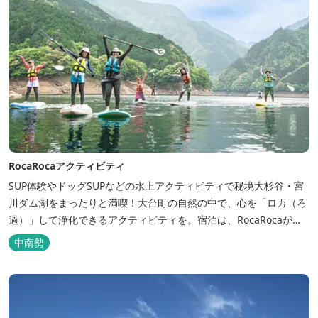
RocaRocaアクティビティ
SUP体験やドッグSUPなどの水上アクティビティで秘境大杉谷・宮
川ダム湖をまったりと満喫！大台町の自然の中で、心を「ロカ（ろ
過）」して浄化できるアクティビティを。宿泊は、RocaRocaが運
営する「キャンプスタイルの宿やまがら」へ！
中南勢