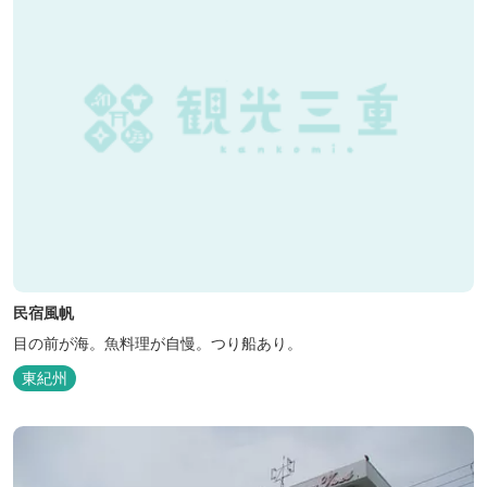
民宿風帆
目の前が海。魚料理が自慢。つり船あり。
東紀州