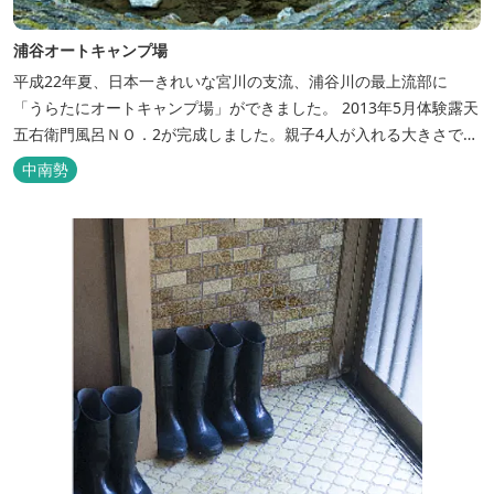
浦谷オートキャンプ場
平成22年夏、日本一きれいな宮川の支流、浦谷川の最上流部に
「うらたにオートキャンプ場」ができました。 2013年5月体験露天
五右衛門風呂ＮＯ．2が完成しました。親子4人が入れる大きさで
す。中には腰掛けもあり、ゆっくり、星やホタルを見る事ができま
中南勢
す。ひのきの香り漂う特製五右衛門風呂を自分で沸かし、入浴しま
せんか？ 同時にデッキ付ひのき小屋も完成しました。是非ご利用く
ださい。