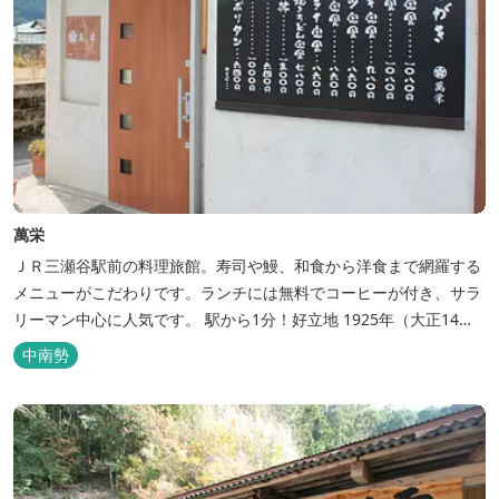
萬栄
ＪＲ三瀬谷駅前の料理旅館。寿司や鰻、和食から洋食まで網羅する
メニューがこだわりです。ランチには無料でコーヒーが付き、サラ
リーマン中心に人気です。 駅から1分！好立地 1925年（大正14
年）に開業した歴史ある旅館。JR三瀬谷駅から徒歩一分と好立地の
中南勢
場所にあり、大変便利です。 部屋数は11室、大広間が2部屋。少人
数から団体のお客様まで幅広くご利用いただけます。 人気の定食は
品数...