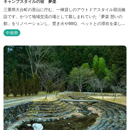
キャンプスタイルの宿 夢楽
三重県大台町の里山に佇む、一棟貸しのアウトドアスタイル宿泊施
設です。かつて地域交流の場として親しまれていた「夢楽 憩いの
館」をリノベーションし、焚き火やBBQ、ペットとの滞在を楽しめ
る“キャンプ気分”の宿として生まれ変わりました。 【営業時間】 チ
中南勢
ェックイン 15：00（早めのチェックインご希望は予約時に要相
談） チェックアウト 9：00 【定休日】 不定休 【料金...