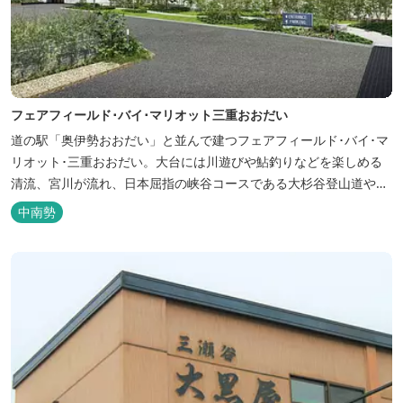
フェアフィールド･バイ･マリオット三重おおだい
道の駅「奥伊勢おおだい」と並んで建つフェアフィールド･バイ･マ
リオット･三重おおだい。大台には川遊びや鮎釣りなどを楽しめる
清流、宮川が流れ、日本屈指の峡谷コースである大杉谷登山道や、
登山初心者から楽しめる総門山など、表情豊かな山々が連なりま
中南勢
す。 日本の滝百選に選ばれている七ッ釜滝など、大自然が作り出す
四季折々の景観は実に壮大です。身も心もリフレッシュする旅の拠
点として、当ホテルは快適さを追...