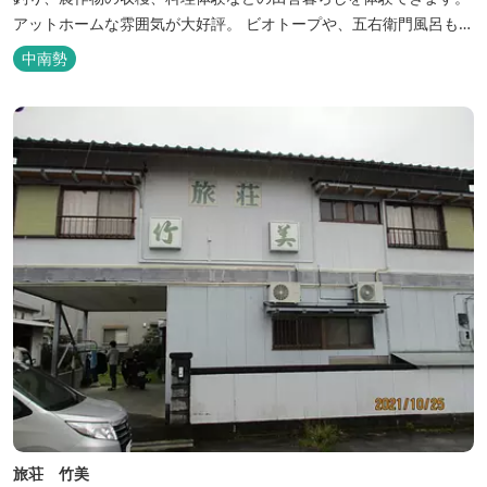
アットホームな雰囲気が大好評。 ビオトープや、五右衛門風呂も楽
しめます。6月はホタル観賞が人気。 夜になると周囲は真っ暗。都
中南勢
会には無い闇の中を飛び交うヒメホタル・ヘイケボタルを観賞した
り、星空を眺めたり・・・ 初夏の早朝には「アカショウビン」の美
しい声を聞く事ができた...
旅荘 竹美