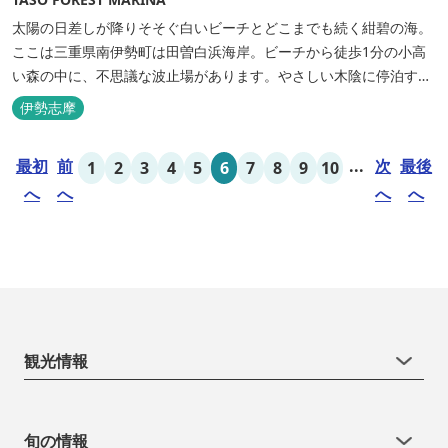
太陽の日差しが降りそそぐ白いビーチとどこまでも続く紺碧の海。
ここは三重県南伊勢町は田曽白浜海岸。ビーチから徒歩1分の小高
い森の中に、不思議な波止場があります。やさしい木陰に停泊する
のは3艇のヨット。日本初の森のマリーナです。 航海の気分高まる
伊勢志摩
インテリアは見た目からは想像できないほど広く、くつろぎの空
間。夏場でもエアコン完備で快適にお過ごしいただけます。甲板の
最初
前
...
次
最後
1
2
3
4
5
6
7
8
9
10
上に寝転んで夜空を見上げれば...
へ
へ
へ
へ
観光情報
旬の情報