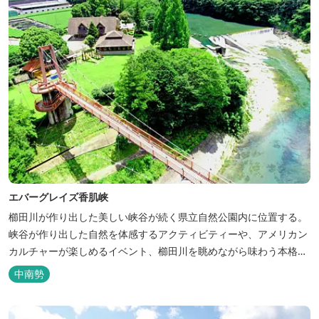
エバーグレイズ香肌峡
櫛田川が作り出した美しい峡谷が続く県立自然公園内に位置する。
峡谷が作り出した自然を体感するアクティビティーや、アメリカン
カルチャーが楽しめるイベント、櫛田川を眺めながら味わう本格的
なアメリカンＢＢＱを体験することができる。 松阪の観光情報は、
中南勢
松阪観光インフォメーションサイト ワクワ...