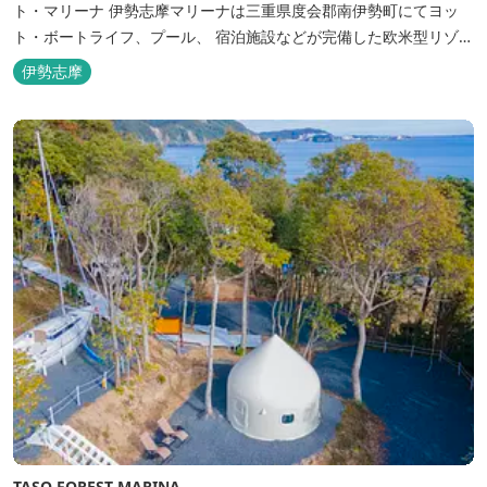
ト・マリーナ 伊勢志摩マリーナは三重県度会郡南伊勢町にてヨッ
ト・ボートライフ、プール、 宿泊施設などが完備した欧米型リゾー
ト・マリーナの管理・運営を行っております。
伊勢志摩
TASO FOREST MARINA