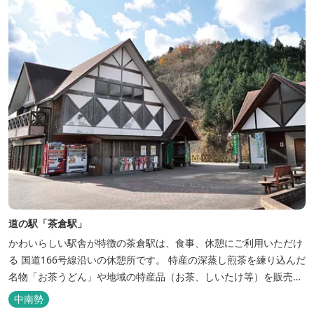
道の駅「茶倉駅」
かわいらしい駅舎が特徴の茶倉駅は、食事、休憩にご利用いただけ
る 国道166号線沿いの休憩所です。 特産の深蒸し煎茶を練り込んだ
名物「お茶うどん」や地域の特産品（お茶、しいたけ等）を販売。
吊り橋をわたれば宿泊施設のエバーグレイズ香肌峡まですぐ。 【イ
中南勢
チオシ名物】 ・味噌カツ丼…地元産の甘味噌を使ったボリュームた