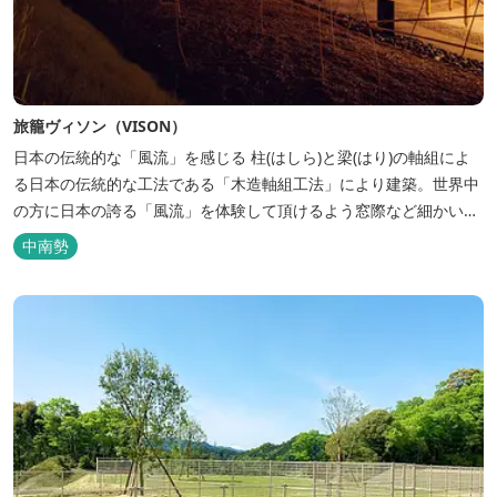
旅籠ヴィソン（VISON）
日本の伝統的な「風流」を感じる 柱(はしら)と梁(はり)の軸組によ
る日本の伝統的な工法である「木造軸組工法」により建築。世界中
の方に日本の誇る「風流」を体験して頂けるよう窓際など細かいデ
ィテールにこだわりました。4棟から成る旅籠棟では各棟1階に入居
中南勢
するテナントプロデュースにより洗練された世界観を各客室でお楽
しみいただけ...