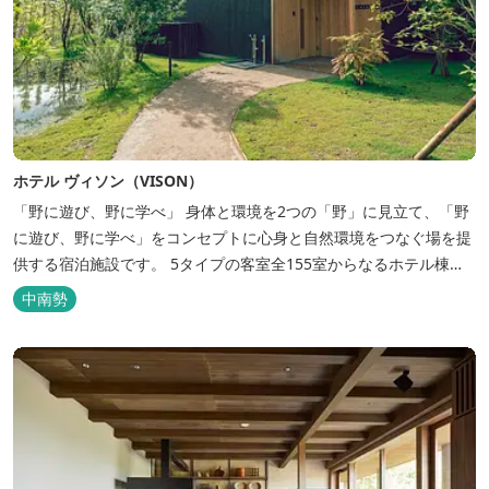
ホテル ヴィソン（VISON）
「野に遊び、野に学べ」 身体と環境を2つの「野」に見立て、「野
に遊び、野に学べ」をコンセプトに心身と自然環境をつなぐ場を提
供する宿泊施設です。 5タイプの客室全155室からなるホテル棟
と、プライベートな滞在が楽しめる一棟独立型のヴィラ6棟がござ
中南勢
います。