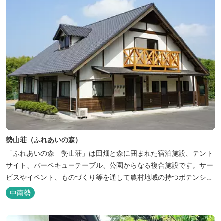
勢山荘（ふれあいの森）
「ふれあいの森 勢山荘」は田畑と森に囲まれた宿泊施設、テント
サイト、バーベキューテーブル、公園からなる複合施設です。サー
ビスやイベント、ものづくり等を通して農村地域の持つポテンシャ
ルを発信しています。 めだかやタガメなど水生生物が生息し、初夏
中南勢
にはホタルが飛び交う「メダカ池」や、約９０００本のあじさいが
植えられた「あじさいの小径」を散策し、遠い昔に過ごした懐かし