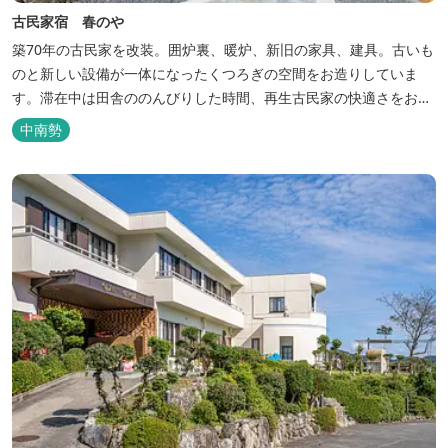
古民家宿 春のや
築70年の古民家を改装。囲炉裏、暖炉、新旧の家具、建具。古いも
のと新しい設備が一体になったくつろぎの空間をお造りしていま
す。滞在中は田舎ののんびりした時間、再生古民家の快適さをお楽
しみください。 【時間】 《 チェックイン 》 15：00～20：00の間
中南勢
にお願いいたします。 《 チェックアウト 》 10：00まで 【御利用
料金】 一日一組様１棟貸し（定員５名） 一...