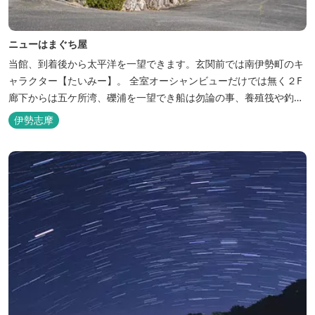
ニューはまぐち屋
当館、到着後から太平洋を一望できます。玄関前では南伊勢町のキ
ャラクター【たいみー】。 全室オーシャンビューだけでは無く２F
廊下からは五ケ所湾、礫浦を一望でき船は勿論の事、養殖筏や釣り
堀筏などみる事ができます。 当館一押しのお部屋【大島】からは太
伊勢志摩
平洋を一望。マグロの養殖筏、夜には漁師さん達の船の光がみえ対
岸には田曽浦の町の光が綺麗に見えます。