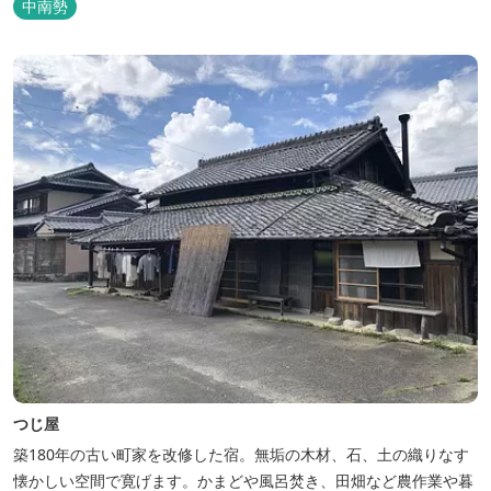
中南勢
つじ屋
築180年の古い町家を改修した宿。無垢の木材、石、土の織りなす
懐かしい空間で寛げます。かまどや風呂焚き、田畑など農作業や暮