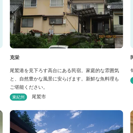
克栄
尾鷲港を見下ろす高台にある民宿。家庭的な雰囲気
と、自然豊かな風景に安らげます。新鮮な魚料理も
ご堪能ください。
尾鷲市
東紀州