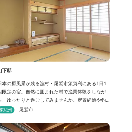
山下邸
日本の原風景が残る漁村・尾鷲市須賀利にある1日1
組限定の宿。自然に囲まれた村で漁業体験をしなが
ら、ゆったりと過ごしてみませんか。定置網漁や釣
り船などの体験ができます。
尾鷲市
東紀州