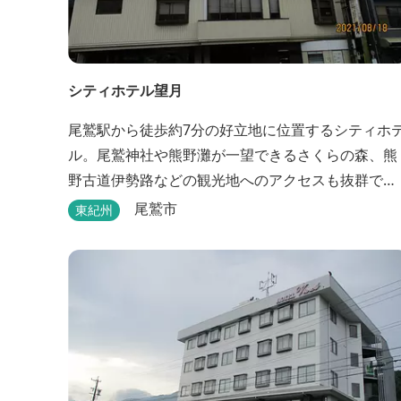
シティホテル望月
尾鷲駅から徒歩約7分の好立地に位置するシティホ
ル。尾鷲神社や熊野灘が一望できるさくらの森、熊
野古道伊勢路などの観光地へのアクセスも抜群で
す。
尾鷲市
東紀州