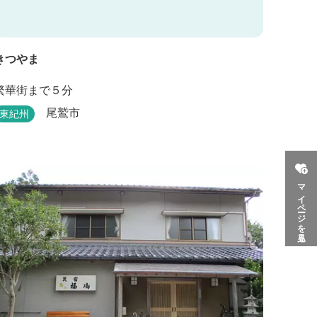
きつやま
繁華街まで５分
尾鷲市
東紀州
マイページを見る