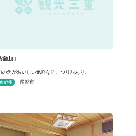
民宿山口
旬の魚がおいしい気軽な宿。つり船あり。
尾鷲市
東紀州