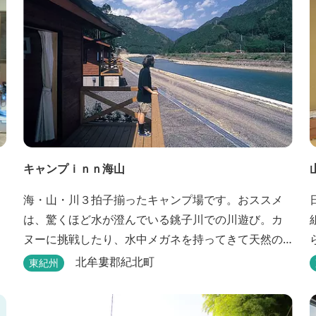
キャンプｉｎｎ海山
海・山・川３拍子揃ったキャンプ場です。おススメ
は、驚くほど水が澄んでいる銚子川での川遊び。カ
ヌーに挑戦したり、水中メガネを持ってきて天然の
水族館をのぞいてみたり。 また、ウッディークラフ
北牟婁郡紀北町
東紀州
ト教室やストーンクラフト教室など各種イベントも
盛りだくさん。森林浴を楽しんだり、一日中遊び、