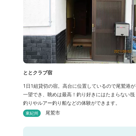
ととクラブ宿
1日1組貸切の宿。高台に位置しているので尾鷲港が
一望でき、眺めは最高！釣り好きにはたまらない筏
釣りやルアー釣り船などの体験ができます。
尾鷲市
東紀州