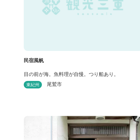
民宿風帆
目の前が海。魚料理が自慢。つり船あり。
尾鷲市
東紀州