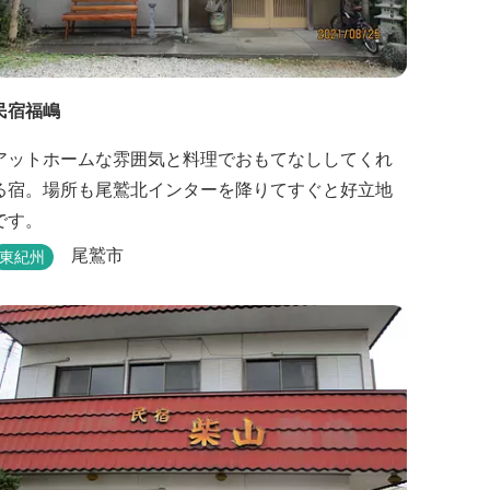
民宿福嶋
アットホームな雰囲気と料理でおもてなししてくれ
る宿。場所も尾鷲北インターを降りてすぐと好立地
です。
尾鷲市
東紀州