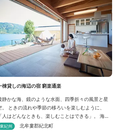
一棟貸しの海辺の宿 窮楽通楽
波静かな海、鏡のような水面、四季折々の風景と星
空。 ときの流れや季節の移ろいを楽しむように、
「人はどんなときも、楽しむことはできる」。 海と
山と空に囲まれた紀北町矢口浦の貸別荘【窮楽通
北牟婁郡紀北町
東紀州
楽】。 中国古典『荘子』の一節「窮亦楽、通亦楽」