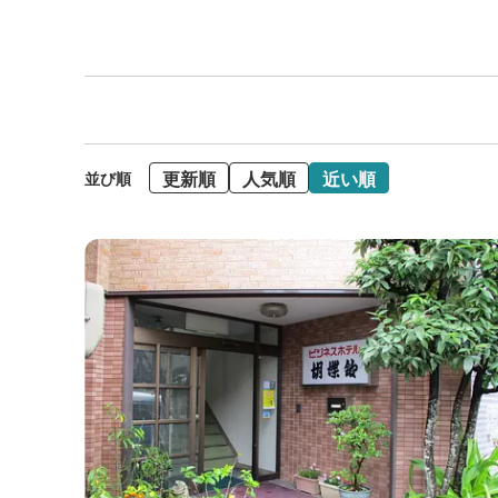
更新順
人気順
近い順
並び順