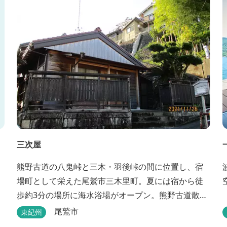
ゆったりできます。 紀北町の海の幸をふんだんに使
った海鮮・焼肉バーベキュー。家族で，グループ
で、海辺や川遊び...
三次屋
熊野古道の八鬼峠と三木・羽後峠の間に位置し、宿
場町として栄えた尾鷲市三木里町。夏には宿から徒
歩約3分の場所に海水浴場がオープン。熊野古道散策
はもちろん、林業体験もできます。
尾鷲市
東紀州