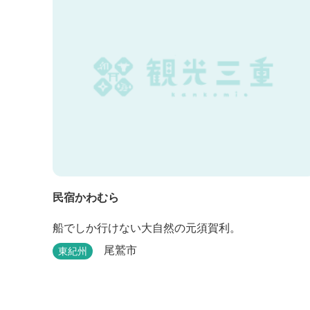
民宿かわむら
船でしか行けない大自然の元須賀利。
尾鷲市
東紀州