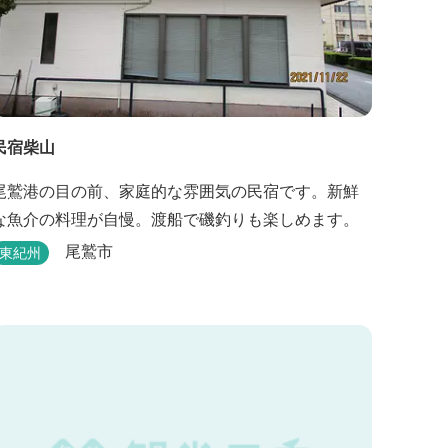
民宿柴山
尾鷲港の目の前、家庭的な雰囲気の民宿です。新鮮
な魚介の料理が自慢。渡船で磯釣りも楽しめます。
尾鷲市
東紀州