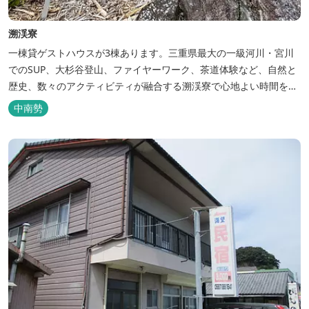
溯渓寮
一棟貸ゲストハウスが3棟あります。三重県最大の一級河川・宮川
でのSUP、大杉谷登山、ファイヤーワーク、茶道体験など、自然と
歴史、数々のアクティビティが融合する溯渓寮で心地よい時間をお
過ごしください。 溯渓寮A棟は、22㎡の広々としたLDKを有する清
中南勢
潔な宿泊棟です。大きな窓からは四季折々の美しい風景を眺望で
き、夏場はウッドデッキ、冬場は薪ストーブと、季節を感じながら
の滞在が可能です。落ち...