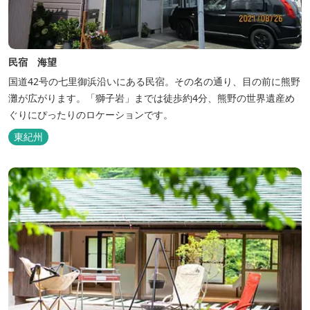
民宿 海望
国道42号の七里御浜沿いにある民宿。その名の通り、目の前に熊野
灘が広がります。「獅子岩」までは徒歩約4分、熊野の世界遺産め
ぐりにぴったりのロケーションです。
東紀州