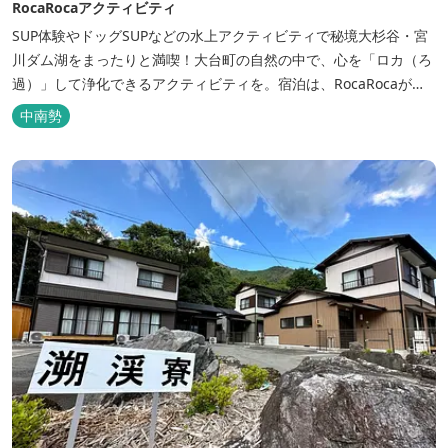
RocaRocaアクティビティ
SUP体験やドッグSUPなどの水上アクティビティで秘境大杉谷・宮
川ダム湖をまったりと満喫！大台町の自然の中で、心を「ロカ（ろ
過）」して浄化できるアクティビティを。宿泊は、RocaRocaが運
営する「キャンプスタイルの宿やまがら」へ！
中南勢