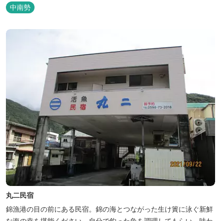
びてさっぱりしてお帰りいただけます。 料金１名５５００円、弁当
中南勢
５００円
丸二民宿
錦漁港の目の前にある民宿。錦の海とつながった生け簀に泳ぐ新鮮
な海の幸を堪能ください。自分で釣った魚を調理してもらい、味わ