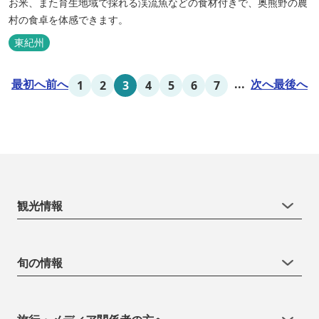
お米、また育生地域で採れる渓流魚などの食材付きで、奥熊野の農
村の食卓を体感できます。
東紀州
最初へ
前へ
...
次へ
最後へ
1
2
3
4
5
6
7
観光情報
旬の情報