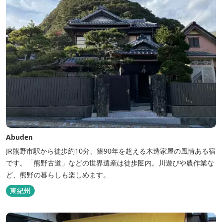
Abuden
JR熊野市駅から徒歩約10分、築90年を超える木造家屋の風情ある宿
です。「熊野古道」などの世界遺産は徒歩圏内。川遊びや農作業な
ど、熊野の暮らしも楽しめます。
東紀州