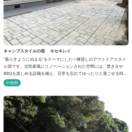
キャンプスタイルの宿 キセキレイ
“暮らすように泊まる”をテーマにした一棟貸しのアウトドアスタイ
ル宿です。古民家風にリノベーションされた空間には、焚き火や
BBQを楽しめる設備を備え、日常を忘れてゆったりと過ごせる時間
が広がります。ペット同伴も可能で、愛犬と一緒に自然を満喫でき
中南勢
るのも魅力です。 【営業時間】 チェックイン 15：00（早めのチ
ェックインご希望は予約時に要相談） チェックアウト 9：00
【定...