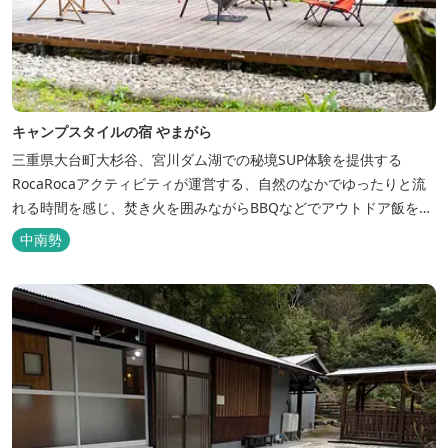
キャンプスタイルの宿 やまがら
三重県大台町大杉谷、宮川ダム湖での秘境SUP体験を提供する
RocaRocaアクティビティが運営する、自然のなかでゆったりと流
れる時間を感じ、焚き火を囲みながらBBQなどでアウトドア飯を愉
しめる宿。 ベッドルーム以外でも、満点の星空を眺めながらテント
中南勢
を張って寝ることもできるキャンプスタイルでおもいおもいのひと
時をお過ごしください。 2023年6月よりペット可となりました。