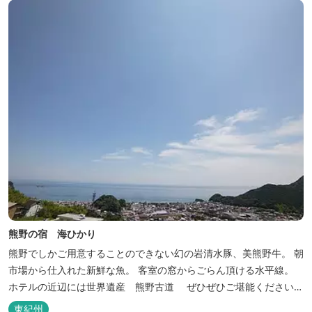
熊野の宿 海ひかり
熊野でしかご用意することのできない幻の岩清水豚、美熊野牛。 朝
市場から仕入れた新鮮な魚。 客室の窓からごらん頂ける水平線。
ホテルの近辺には世界遺産 熊野古道 ぜひぜひご堪能くださいま
せ。
東紀州