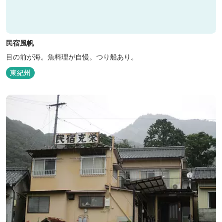
民宿風帆
目の前が海。魚料理が自慢。つり船あり。
東紀州