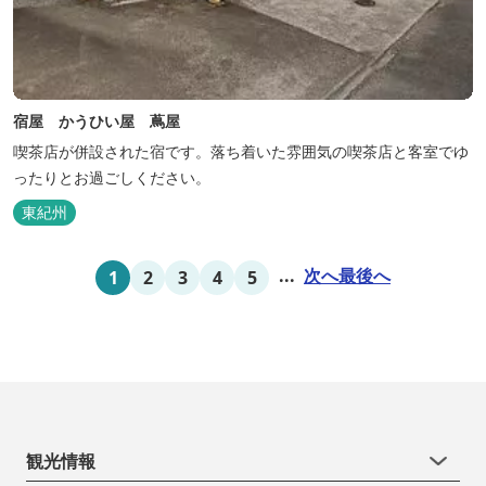
宿屋 かうひい屋 蔦屋
喫茶店が併設された宿です。落ち着いた雰囲気の喫茶店と客室でゆ
ったりとお過ごしください。
東紀州
...
次へ
最後へ
1
2
3
4
5
観光情報