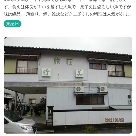
す。食えは体長が１ｍを越す巨大魚で、見栄えは恐ろしい魚ですが
味は絶品。 薄造り、鍋、雑炊などクエ尽くしの料理は人気がありま
す。ぜひご賞味ください（料理だけでも歌。また、宿泊者には船で
東紀州
の無料遊覧サービス（１時間）を行ないます。