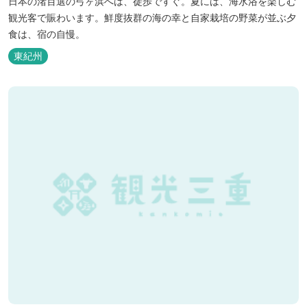
日本の渚百選の弓ヶ浜へは、徒歩ですぐ。夏には、海水浴を楽しむ
観光客で賑わいます。鮮度抜群の海の幸と自家栽培の野菜が並ぶ夕
食は、宿の自慢。
東紀州