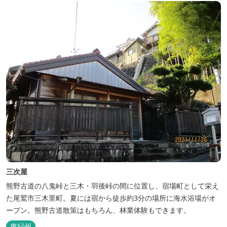
三次屋
熊野古道の八鬼峠と三木・羽後峠の間に位置し、宿場町として栄え
た尾鷲市三木里町。夏には宿から徒歩約3分の場所に海水浴場がオ
ープン。熊野古道散策はもちろん、林業体験もできます。
東紀州