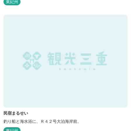
東紀州
民宿まるせい
釣り船と海水浴に、Ｒ４２号大泊海岸前。
東紀州