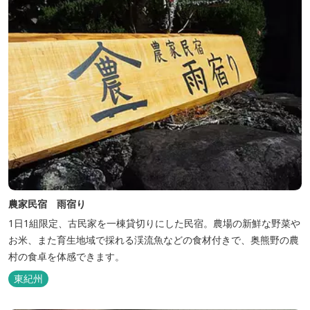
農家民宿 雨宿り
1日1組限定、古民家を一棟貸切りにした民宿。農場の新鮮な野菜や
お米、また育生地域で採れる渓流魚などの食材付きで、奥熊野の農
村の食卓を体感できます。
東紀州