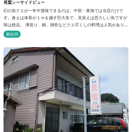
尾鷲シーサイドビュー
幻の魚クエが一年中賞味できるのは、中部・東海では当店だけで
す。食えは体長が１ｍを越す巨大魚で、見栄えは恐ろしい魚ですが
味は絶品。 薄造り、鍋、雑炊などクエ尽くしの料理は人気がありま
す。ぜひご賞味ください（料理だけでも歌。また、宿泊者には船で
東紀州
の無料遊覧サービス（１時間）を行ないます。