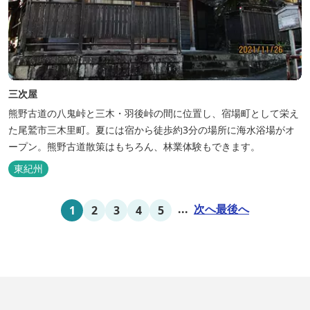
三次屋
熊野古道の八鬼峠と三木・羽後峠の間に位置し、宿場町として栄え
た尾鷲市三木里町。夏には宿から徒歩約3分の場所に海水浴場がオ
ープン。熊野古道散策はもちろん、林業体験もできます。
東紀州
...
次へ
最後へ
1
2
3
4
5