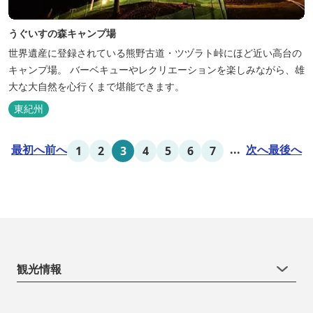
うぐいすの森キャンプ場
世界遺産に登録されている熊野古道・ツヅラト峠にほど近い高台の
キャンプ場。 バーベキューやレクリエーションを楽しみながら、雄
大な大自然を心行くまで堪能できます。
東紀州
最初へ
前へ
...
次へ
最後へ
1
2
3
4
5
6
7
観光情報