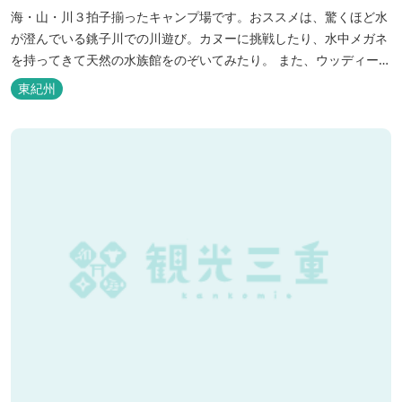
海・山・川３拍子揃ったキャンプ場です。おススメは、驚くほど水
が澄んでいる銚子川での川遊び。カヌーに挑戦したり、水中メガネ
を持ってきて天然の水族館をのぞいてみたり。 また、ウッディーク
ラフト教室やストーンクラフト教室など各種イベントも盛りだくさ
東紀州
ん。森林浴を楽しんだり、一日中遊び、ゆったりできます。 紀北町
の海の幸をふんだんに使った海鮮・焼肉バーベキュー。家族で，グ
ループで、海辺や川遊び...