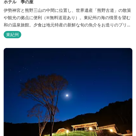
ホテル 季の座
伊勢神宮と熊野三山の中間に位置し、世界遺産「熊野古道」の散策
や観光の拠点に便利（※無料送迎あり）。東紀州の海の情景を望む
和の温泉旅館。夕食は地元特産の新鮮な旬の魚介をお造りのプリフ
ィックが人気の会席料理で。お好みの干物を炭火焼で楽しむ朝食バ
東紀州
イキングが好評です。お仲間同士、そしてご家族で、さまざまな寛
ぎの時間をお楽しみください。 「きほく千年温泉」を自家源泉とし
た温泉大浴場棟には男女別に内湯...