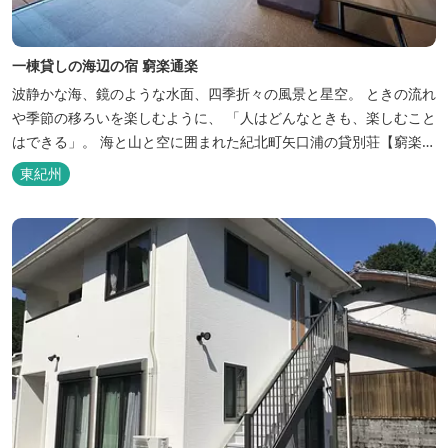
一棟貸しの海辺の宿 窮楽通楽
波静かな海、鏡のような水面、四季折々の風景と星空。 ときの流れ
や季節の移ろいを楽しむように、 「人はどんなときも、楽しむこと
はできる」。 海と山と空に囲まれた紀北町矢口浦の貸別荘【窮楽通
楽】。 中国古典『荘子』の一節「窮亦楽、通亦楽」から名づけまし
東紀州
た。 いつでも気軽にご利用ください。