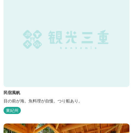
民宿風帆
目の前が海。魚料理が自慢。つり船あり。
東紀州