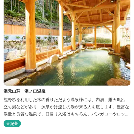
湯元山荘 湯ノ口温泉
熊野杉を利用した木の香りただよう温泉棟には、内湯、露天風呂、
立ち湯などがあり、源泉かけ流しの湯が来る人を癒します。豊富な
湯量と良質な温泉で、日帰り入浴はもちろん、バンガローやロッジ
などの宿泊施設も備えているので、宿泊しながらゆったりと温泉を
東紀州
楽しむ人も多いです。