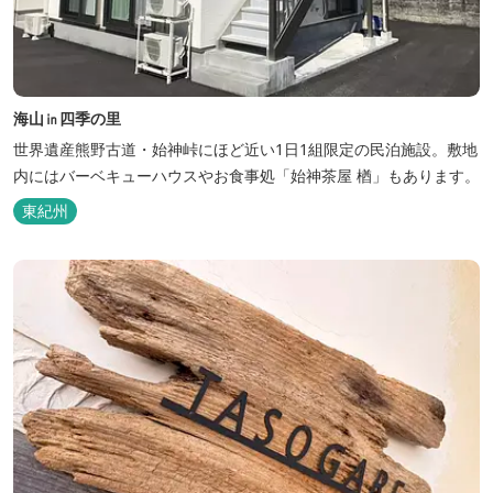
海山㏌四季の里
世界遺産熊野古道・始神峠にほど近い1日1組限定の民泊施設。敷地
内にはバーベキューハウスやお食事処「始神茶屋 楢」もあります。
東紀州