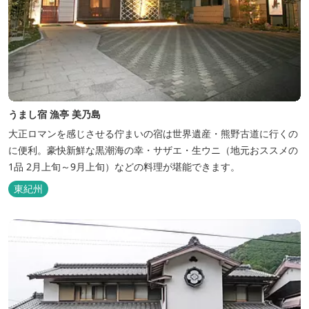
うまし宿 漁亭 美乃島
大正ロマンを感じさせる佇まいの宿は世界遺産・熊野古道に行くの
に便利。豪快新鮮な黒潮海の幸・サザエ・生ウニ（地元おススメの
1品 2月上旬～9月上旬）などの料理が堪能できます。
東紀州