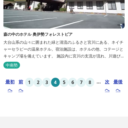
森の中のホテル 奥伊勢フォレストピア
大台山系の山々に囲まれた緑と清流のふるさと宮川にある、ネイチ
ャーセラピーの温泉ホテル。宿泊施設は、ホテルの他、コテージと
キャンプ場を備えています。 施設内に宮川の支流が流れ、川遊びが
できます。BBQエリア、釣堀もあり、ファミリーやグループでもア
中南勢
クティビティを楽しめます。 ディナーは併設の「レストラン アン
ジュ」にて、地元の食材をていねいに調理したフレンチフルコース
最初
前
...
次
最後
1
2
3
4
5
6
7
8
をお召し上がりい...
へ
へ
へ
へ