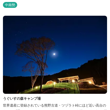
が広がります。ペット同伴も可能で、愛犬と一緒に自然を満喫でき
中南勢
るのも魅力です。 【営業時間】 チェックイン 15：00（早めのチ
ェックインご希望は予約時に要相談） チェックアウト 9：00
【定...
うぐいすの森キャンプ場
世界遺産に登録されている熊野古道・ツヅラト峠にほど近い高台の