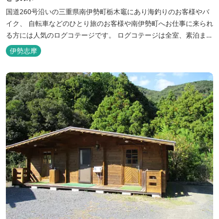
国道260号沿いの三重県南伊勢町栃木竈にあり海釣りのお客様やバ
イク、 自転車などのひとり旅のお客様や南伊勢町へお仕事に来られ
る方には人気のログコテージです。 ログコテージは全室、素泊まり
となっており、おひとり様限定のお部屋、お二人様限定のお部屋、
伊勢志摩
3名様から5名様限定のお部屋とあります。 お風呂やトイレは別棟
に完備。 国道260号向いには喫茶食事とちの木では、お食事もでき
人気のトンテ...