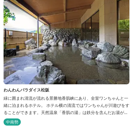
わんわんパラダイス松阪
緑に囲まれ清流が流れる景勝地香肌峡にあり、全室ワンちゃんと一
緒に泊まれるホテル。 ホテル横の清流ではワンちゃんが川遊びをす
ることができます。天然温泉「香肌の湯」は鉄分を含んだお湯が特
徴。 松阪の観光情報は、松阪観光インフォメーションサイト ワク
中南勢
ワク松阪 へ。