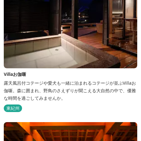
Villaお伽噺
露天風呂付コテージや愛犬も一緒に泊まれるコテージが並ぶVillaお
伽噺。森に囲まれ、野鳥のさえずりが聞こえる大自然の中で、優雅
な時間を過ごしてみませんか。
東紀州