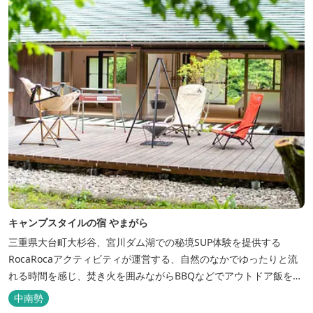
た温泉大浴場棟には男女別に内湯...
キャンプスタイルの宿 やまがら
三重県大台町大杉谷、宮川ダム湖での秘境SUP体験を提供する
RocaRocaアクティビティが運営する、自然のなかでゆったりと流
れる時間を感じ、焚き火を囲みながらBBQなどでアウトドア飯を愉
しめる宿。 ベッドルーム以外でも、満点の星空を眺めながらテント
中南勢
を張って寝ることもできるキャンプスタイルでおもいおもいのひと