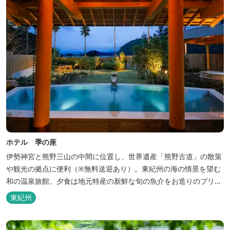
ホテル 季の座
伊勢神宮と熊野三山の中間に位置し、世界遺産「熊野古道」の散策
や観光の拠点に便利（※無料送迎あり）。東紀州の海の情景を望む
和の温泉旅館。夕食は地元特産の新鮮な旬の魚介をお造りのプリフ
ィックが人気の会席料理で。お好みの干物を炭火焼で楽しむ朝食バ
東紀州
イキングが好評です。お仲間同士、そしてご家族で、さまざまな寛
ぎの時間をお楽しみください。 「きほく千年温泉」を自家源泉とし