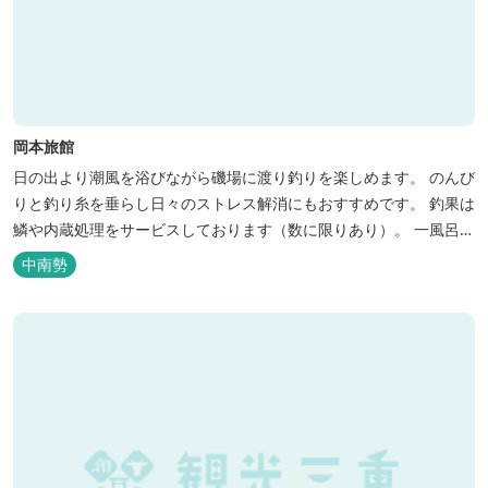
岡本旅館
日の出より潮風を浴びながら磯場に渡り釣りを楽しめます。 のんび
りと釣り糸を垂らし日々のストレス解消にもおすすめです。 釣果は
鱗や内蔵処理をサービスしております（数に限りあり）。 一風呂浴
びてさっぱりしてお帰りいただけます。 料金１名５５００円、弁当
中南勢
５００円