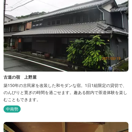
古道の宿 上野屋
築150年の古民家を改装した和モダンな宿。1日1組限定の貸切で、
のんびりと寛ぎの時間を過ごせます。趣ある館内で茶道体験を楽し
むこともできます。
中南勢