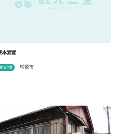
榎本渡船
尾鷲市
東紀州