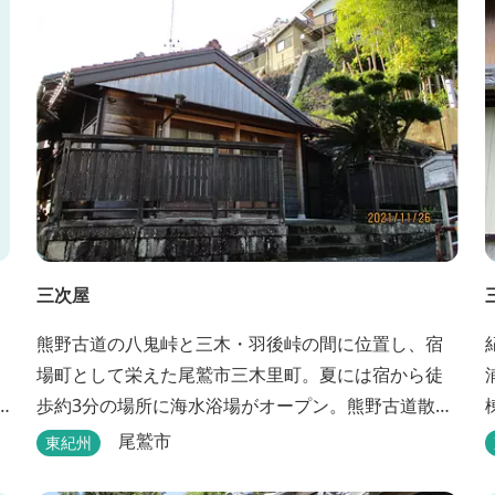
三次屋
熊野古道の八鬼峠と三木・羽後峠の間に位置し、宿
場町として栄えた尾鷲市三木里町。夏には宿から徒
歩約3分の場所に海水浴場がオープン。熊野古道散策
はもちろん、林業体験もできます。
尾鷲市
東紀州