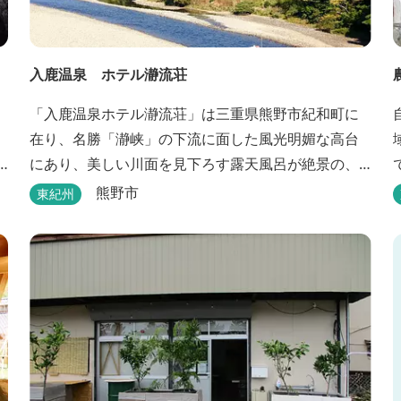
入鹿温泉 ホテル瀞流荘
「入鹿温泉ホテル瀞流荘」は三重県熊野市紀和町に
在り、名勝「瀞峡」の下流に面した風光明媚な高台
にあり、美しい川面を見下ろす露天風呂が絶景の、
静かにゆっくりとお過ごしいただくことができる温
熊野市
東紀州
泉宿泊施設です。 熊野古道をはじめ、日本一の棚田
と称される丸山千枚田、赤木城跡、熊野本宮大社
（熊野三山）、玉置神社が近くに点在し、和歌山・
奈良の遺産や名所からも近いことから観光アクセス
には大変便利な立地と...