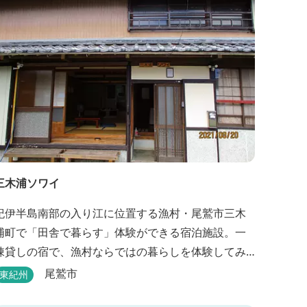
三木浦ソワイ
紀伊半島南部の入り江に位置する漁村・尾鷲市三木
浦町で「田舎で暮らす」体験ができる宿泊施設。一
棟貸しの宿で、漁村ならではの暮らしを体験してみ
ませんか。
尾鷲市
東紀州