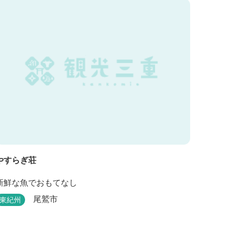
やすらぎ荘
新鮮な魚でおもてなし
尾鷲市
東紀州