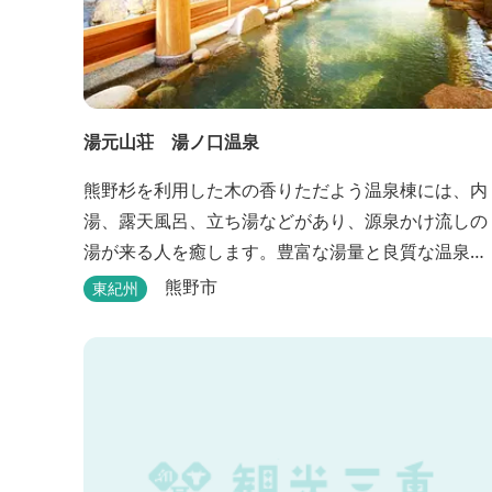
湯元山荘 湯ノ口温泉
熊野杉を利用した木の香りただよう温泉棟には、内
湯、露天風呂、立ち湯などがあり、源泉かけ流しの
湯が来る人を癒します。豊富な湯量と良質な温泉
で、日帰り入浴はもちろん、バンガローやロッジな
熊野市
東紀州
どの宿泊施設も備えているので、宿泊しながらゆっ
たりと温泉を楽しむ人も多いです。