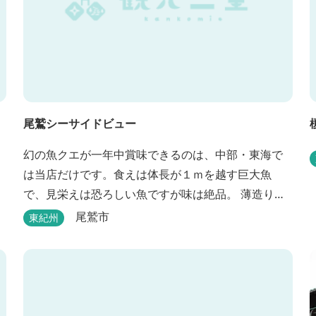
尾鷲シーサイドビュー
幻の魚クエが一年中賞味できるのは、中部・東海で
は当店だけです。食えは体長が１ｍを越す巨大魚
で、見栄えは恐ろしい魚ですが味は絶品。 薄造り、
鍋、雑炊などクエ尽くしの料理は人気があります。
尾鷲市
東紀州
ぜひご賞味ください（料理だけでも歌。また、宿泊
者には船での無料遊覧サービス（１時間）を行ない
ます。