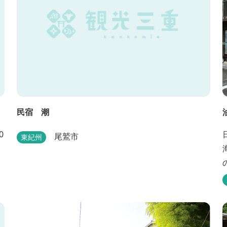
民宿 潮
0
尾鷲市
東紀州