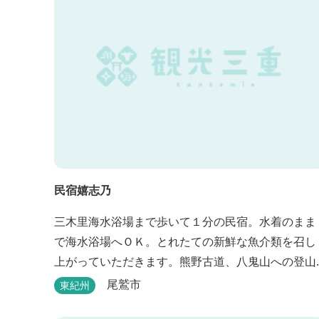
民宿嬉志乃
三木里海水浴場まで歩いて１分の民宿。水着のまま
で海水浴場へＯＫ。とれたての新鮮な魚介類を召し
上がっていただきます。熊野古道、八鬼山への登山
には便利。
尾鷲市
東紀州