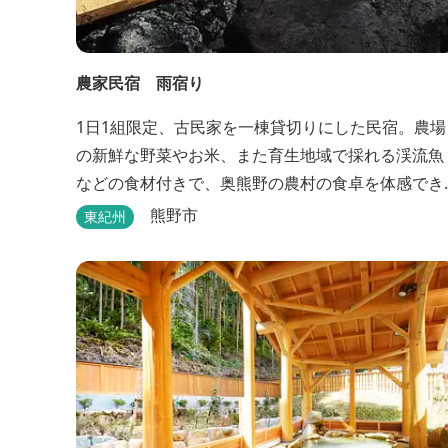
農家民宿 雨宿り
1日1組限定、古民家を一棟貸切りにした民宿。農場
の新鮮な野菜やお米、また育生地域で採れる渓流魚
などの食材付きで、奥熊野の農村の食卓を体感でき
ます。
熊野市
東紀州