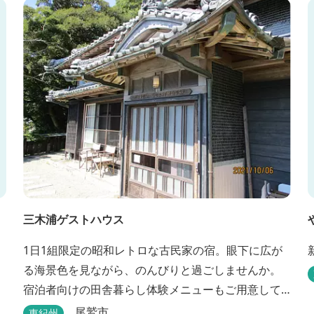
三木浦ゲストハウス
1日1組限定の昭和レトロな古民家の宿。眼下に広が
る海景色を見ながら、のんびりと過ごしませんか。
宿泊者向けの田舎暮らし体験メニューもご用意して
います。
尾鷲市
東紀州