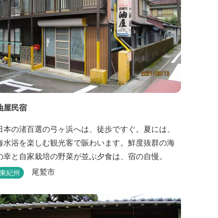
油屋民宿
日本の渚百選の弓ヶ浜へは、徒歩ですぐ。夏には、
海水浴を楽しむ観光客で賑わいます。鮮度抜群の海
の幸と自家栽培の野菜が並ぶ夕食は、宿の自慢。
尾鷲市
東紀州