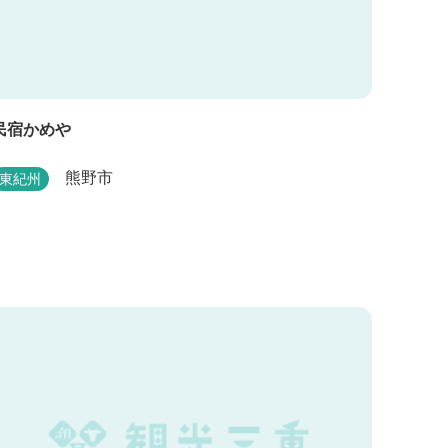
民宿かめや
熊野市
東紀州