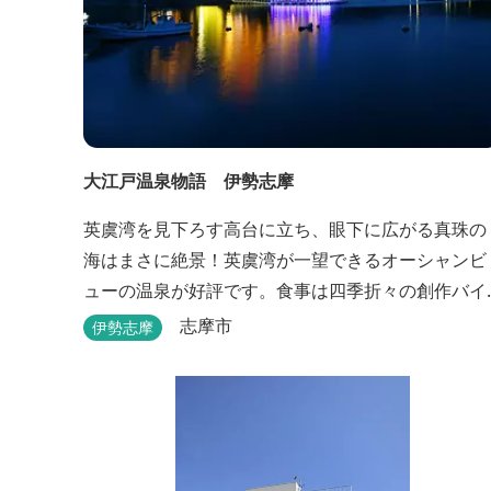
大江戸温泉物語 伊勢志摩
英虞湾を見下ろす高台に立ち、眼下に広がる真珠の
海はまさに絶景！英虞湾が一望できるオーシャンビ
ューの温泉が好評です。食事は四季折々の創作バイ
キングが楽しめます。 英虞湾のかご漁を体験できる
志摩市
伊勢志摩
クルーズ船は毎日運行しており、漁で獲れた魚を食
べることもできます。