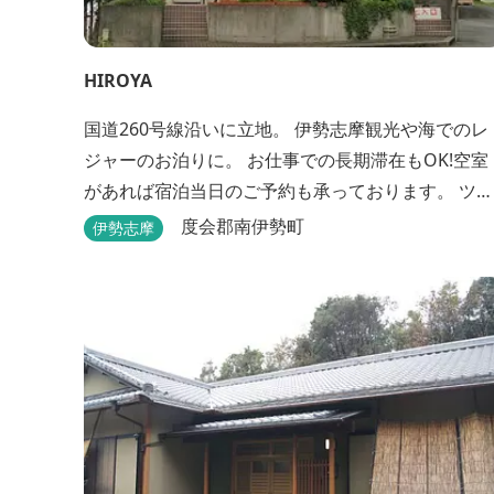
HIROYA
国道260号線沿いに立地。 伊勢志摩観光や海でのレ
ジャーのお泊りに。 お仕事での長期滞在もOK!空室
があれば宿泊当日のご予約も承っております。 ツー
リングのバイカーさんもお気軽にお立ち寄りくださ
度会郡南伊勢町
伊勢志摩
い。