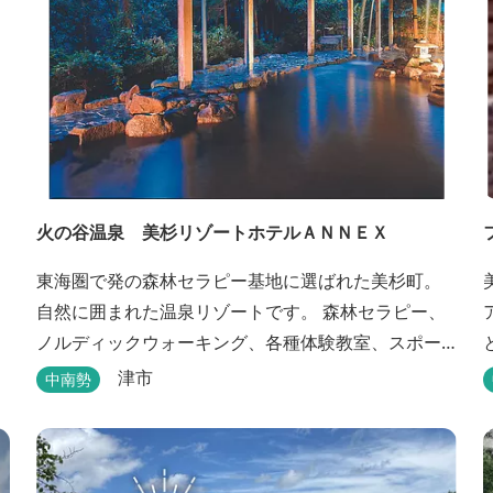
火の谷温泉 美杉リゾートホテルＡＮＮＥＸ
東海圏で発の森林セラピー基地に選ばれた美杉町。
自然に囲まれた温泉リゾートです。 森林セラピー、
ノルディックウォーキング、各種体験教室、スポー
ツ、グルメ、湯遊び、自然探検思いのまま。思いき
津市
中南勢
り遊んだ後は温泉でゆったり、のんびり。お料理は
和洋バイキングに豪華会席料理。バイキングでは、
毎日餅つき、夏は流しそうめん等のイベントも開催