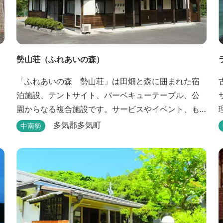
勢山荘（ふれあいの森）
「ふれあいの森 勢山荘」は田畑と森に囲まれた宿
泊施設、テントサイト、バーベキューテーブル、公
園からなる複合施設です。サービスやイベント、も
のづくり等を通して農村地域の持つポテンシャルを
多気郡多気町
中南勢
発信しています。 めだかやタガメなど水生生物が生
息し、初夏にはホタルが飛び交う「メダカ池」や、
約９０００本のあじさいが植えられた「あじさいの
小径」を散策し、遠い昔に過ごした懐かしい田舎に
タイムスリップしてみま...