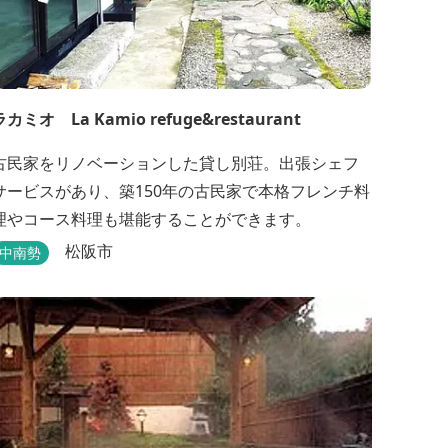
ラカミオ La Kamio refuge&restaurant
古民家をリノベーションした貸し別荘。出張シェフ
サービスがあり、築150年の古民家で本格フレンチ料
理やコース料理も堪能することができます。
松阪市
中南勢