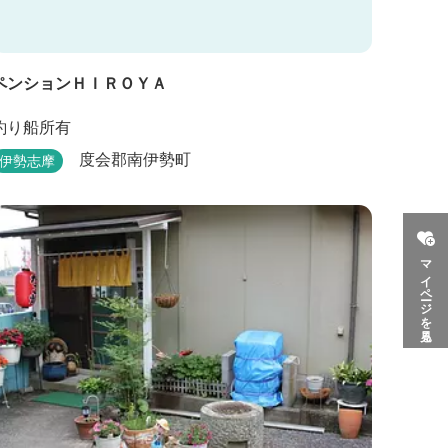
ペンションＨＩＲＯＹＡ
釣り船所有
度会郡南伊勢町
伊勢志摩
マイページを見る