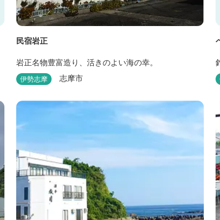
民宿岩正
岩正名物豊富造り、活きのよい海の幸。
志摩市
伊勢志摩