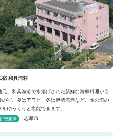
民宿 和具浦荘
地元、和具漁港で水揚げされた新鮮な海鮮料理が自
慢の宿。夏はアワビ、冬は伊勢海老など、旬の海の
幸をゆっくりと堪能できます。
志摩市
伊勢志摩