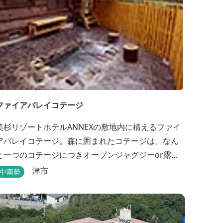
ファイアバレイコテージ
美杉リゾートホテルANNEXの敷地内に構えるファイ
アバレイコテージ。森に囲まれたコテージは、なん
と一つのコテージにつきオープンジャグジーor露天
風呂が備え付けてある。あなただけの特別な時間を
津市
中南勢
お過ごしください。