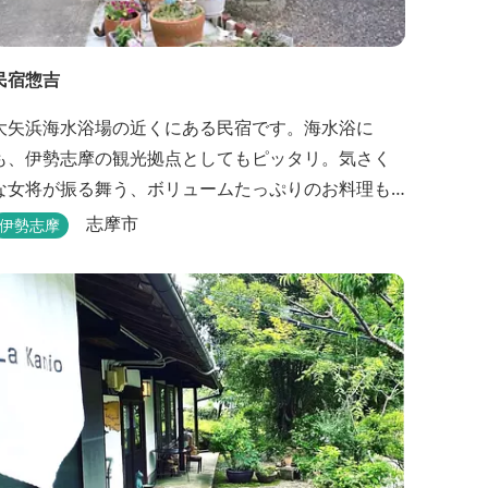
民宿惣吉
大矢浜海水浴場の近くにある民宿です。海水浴に
も、伊勢志摩の観光拠点としてもピッタリ。気さく
な女将が振る舞う、ボリュームたっぷりのお料理も
楽しめます。
志摩市
伊勢志摩