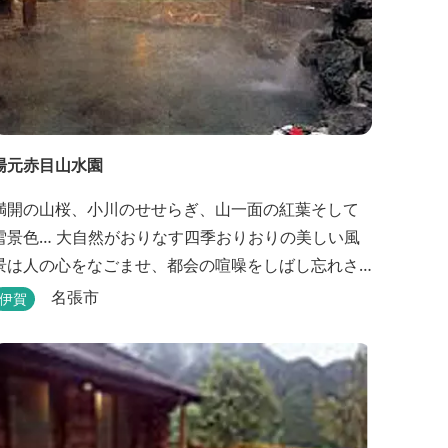
湯元赤目山水園
満開の山桜、小川のせせらぎ、山一面の紅葉そして
雪景色… 大自然がおりなす四季おりおりの美しい風
景は人の心をなごませ、都会の喧噪をしばし忘れさ
せてくれます。 そんな恵まれた環境の中にある、純
名張市
伊賀
和風造りの閑静なたたずまい …それが赤目山水園で
赤目山水園の園内からこんこんと湧き出
る天然温泉「赤目温泉山の湯」は、肌にやさしい美
人と健康の湯として大勢のお客様に喜んでいただい
ておりま...