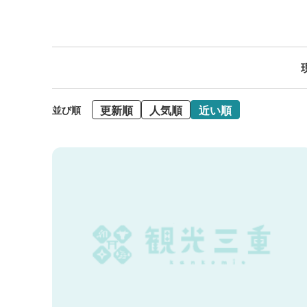
更新順
人気順
近い順
並び順