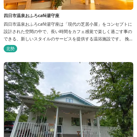
四日市温泉おふろcafé湯守座
四日市温泉おふろcafé湯守座は「現代の芝居小屋」をコンセプトに
設計された空間の中で、長い時間をカフェ感覚で楽しく過ごす事の
できる、新しいスタイルのサービスを提供する温浴施設です。 挽き
たてコーヒーやコミック、雑誌、マッサージチェア、Wi-Fiを無料
北勢
でご利用いただけます。