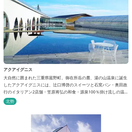
アクアイグニス
大自然に囲まれた三重県菰野町。御在所岳の麓、湯の山温泉に誕生
したアクアイグニスには、辻󠄀口博啓のスイーツと石窯パン・奥田政
行のイタリアン2店舗・笠原将弘の和食・源泉100％掛け流しの温
泉・宿泊棟・離れ宿・苺ハウス・ギャラリーなど、様々な『癒し』
北勢
と『食』が集結しております。 【『癒し』の追求 】 ◆源泉100%
掛け流し「片岡温泉」 片岡温泉は、地下1,200ｍより湯口で約42℃
の...