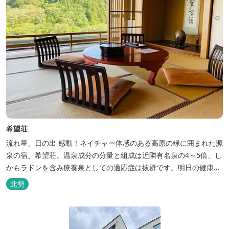
希望荘
流れ星、日の出 感動！ネイチャー体感のある高原の緑に囲まれた源
泉の宿、希望荘。温泉成分の分量と組成は近隣有名泉の4～5倍、し
かもラドンを含み療養泉としての適応症は抜群です。明日の健康
に、ご宿泊はもちろん日帰り入浴もお気軽にお立ち寄り下さい。 熱
北勢
気浴ラドンの泉も新たにオープン！ぜひご利用ください。