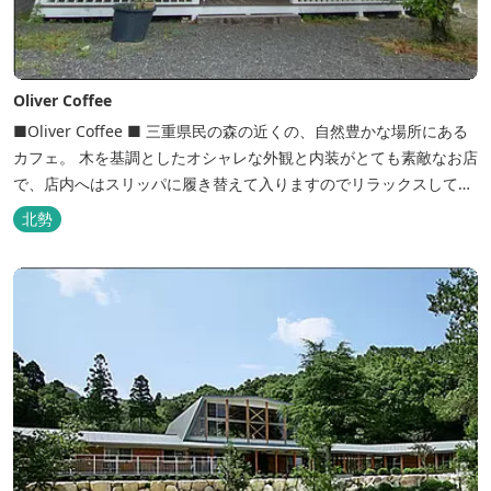
Oliver Coffee
■Oliver Coffee ■ 三重県民の森の近くの、自然豊かな場所にある
カフェ。 木を基調としたオシャレな外観と内装がとても素敵なお店
で、店内へはスリッパに履き替えて入りますのでリラックスして食
事を楽しめます。 席は店内にテーブル席や円卓、外のテラス席など
北勢
があり、お子様連れでも入りやすく居心地がいいカフェです。 森の
静かな雰囲気の中で、ゆっくり過ごすことができます。