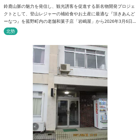
鈴鹿山脈の魅力を発信し、観光誘客を促進する新名物開発プロジェ
クトとして、登山レジャーの補給食やお土産に最適な『頂きあんど
ーなつ』を菰野町内の老舗和菓子店「岩嶋屋」から2026年3月6日
（金）より販売を開始いたしました。 ■商品コンセプト：自分だけ
北勢
の「頂き」を目指す人を応援 「山に登る目的が人それぞれであるよ
うに、仕事や人生の目標（頂き）も人それぞれ。どんな『頂き』を
目指す人も、頑...