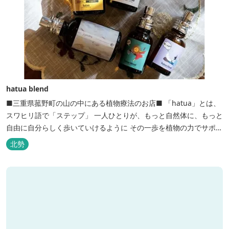
hatua blend
■三重県菰野町の山の中にある植物療法のお店■ 「hatua」とは、
スワヒリ語で「ステップ」 一人ひとりが、もっと自然体に、もっと
自由に自分らしく歩いていけるように その一歩を植物の力でサポー
トしたいという思いから生まれたお店。 黄土スチームよもぎ蒸しや
北勢
アロマの調合、季節の養生講座、アロマ講座、腸活講座、ワークシ
ョップ、イベント出店 植物を通して身体と心を整えよう！をテーマ
に...