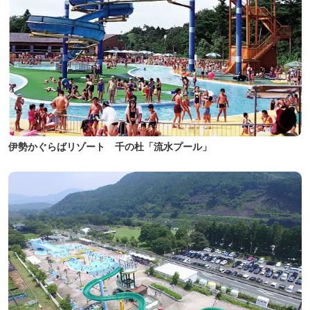
伊勢かぐらばリゾート 千の杜「流水プール」