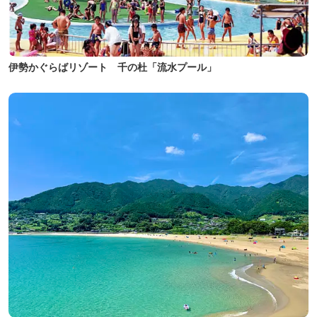
伊勢かぐらばリゾート 千の杜「流水プール」