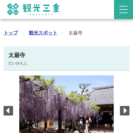
トップ
›
観光スポット
›
太巌寺
太巌寺
たいがんじ