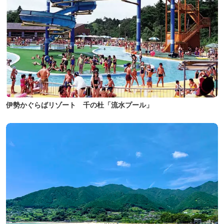
伊勢かぐらばリゾート 千の杜「流水プール」