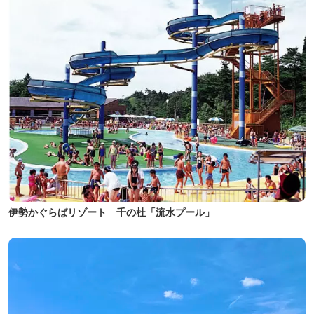
伊勢かぐらばリゾート 千の杜「流水プール」