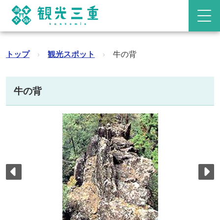
トップ
›
観光スポット
›
牛の背
牛の背