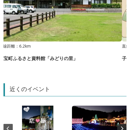
直線距離：6.2km
直線
紀宝町ふるさと資料館「みどりの里」
子
近くのイベント