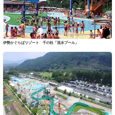
伊勢かぐらばリゾート 千の杜「流水プール」