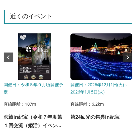
近くのイベント
開催日：令和８年９月頃開催予
開催日：2026年12月1日(火)～
定
2026年1月5日(火)
直線距離：107m
直線距離：6.2km
恋旅in紀宝（令和７年度第
第24回光の祭典in紀宝
１回交流（婚活）イベン
ト）の参加者募集について