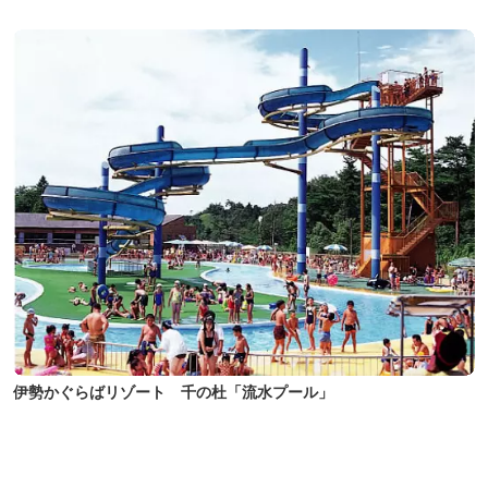
伊勢かぐらばリゾート 千の杜「流水プール」