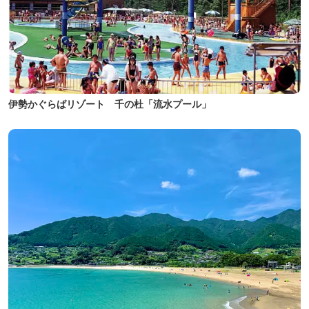
伊勢かぐらばリゾート 千の杜「流水プール」