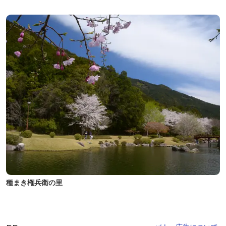
種まき権兵衛の里