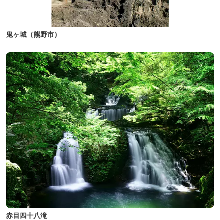
鬼ヶ城（熊野市）
赤目四十八滝