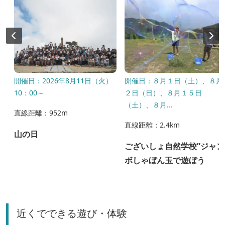
開催日：2026年8月11日（火）
開催日：８月１日（土）、８月
10：00～
２日（日）、８月１５日
（土）、８月...
直線距離：952m
直線距離：2.4km
リ
山の日
ございしょ自然学校”ジャン
ボしゃぼん玉で遊ぼう
近くでできる遊び・体験