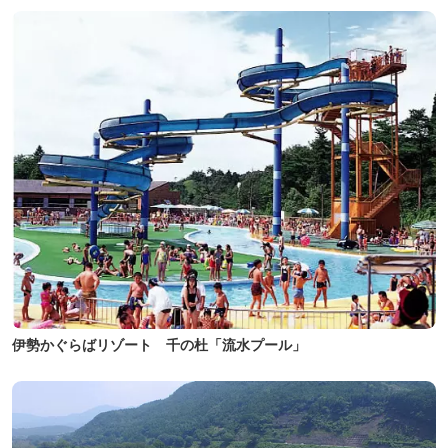
伊勢かぐらばリゾート 千の杜「流水プール」