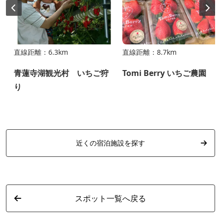
直線距離：6.3km
直線距離：8.7km
ち
青蓮寺湖観光村 いちご狩
Tomi Berry いちご農園
り
近くの宿泊施設を探す
スポット一覧へ戻る