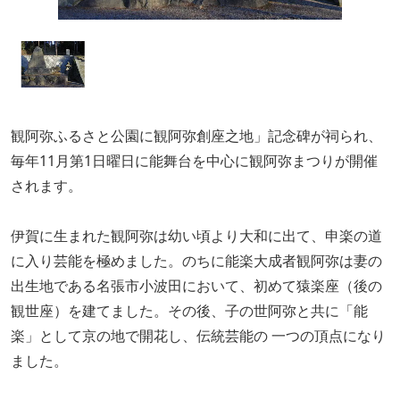
観阿弥ふるさと公園に観阿弥創座之地」記念碑が祠られ、
毎年11月第1日曜日に能舞台を中心に観阿弥まつりが開催
されます。
伊賀に生まれた観阿弥は幼い頃より大和に出て、申楽の道
に入り芸能を極めました。のちに能楽大成者観阿弥は妻の
出生地である名張市小波田において、初めて猿楽座（後の
観世座）を建てました。その後、子の世阿弥と共に「能
楽」として京の地で開花し、伝統芸能の 一つの頂点になり
ました。