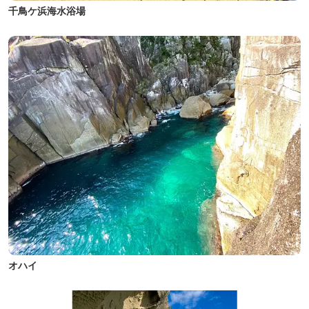
千鳥ケ浜海水浴場
オハイ