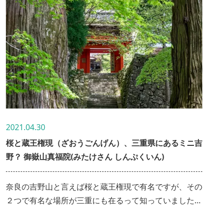
2021.04.30
桜と蔵王権現（ざおうごんげん）、三重県にあるミニ吉
野？ 御嶽山真福院(みたけさん しんぷくいん)
奈良の吉野山と言えば桜と蔵王権現で有名ですが、その
２つで有名な場所が三重にも在るって知っていました
か？ それは津市美杉町です！三多気(みたき)の桜が有名