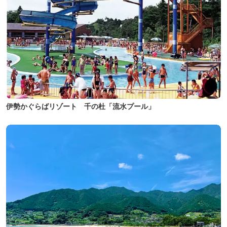
伊勢かぐらばリゾート 千の杜「流水プール」