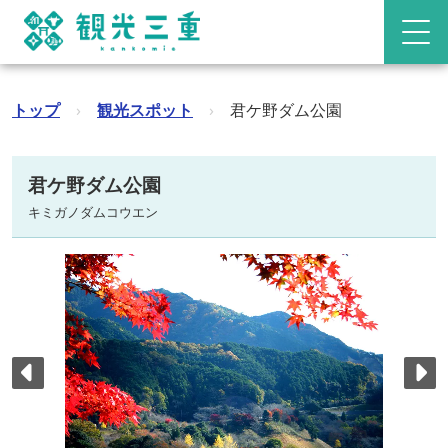
トップ
›
観光スポット
›
君ケ野ダム公園
君ケ野ダム公園
キミガノダムコウエン