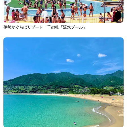
伊勢かぐらばリゾート 千の杜「流水プール」