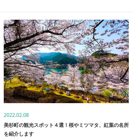
なので皆さんご存知かと思いますが、そこの御嶽山真福
院というお寺にも蔵王権現も祀られているんです！ そ
んな桜と蔵王権現と梵字のお寺、御嶽山真福院を中心に
周辺のスポットも併せてご紹介しますので是非最後まで
見て下さい！
2022.02.08
美杉町の観光スポット４選！桜やミツマタ、紅葉の名所
を紹介します