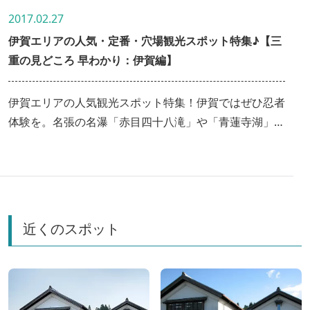
2017.02.27
伊賀エリアの人気・定番・穴場観光スポット特集♪【三
重の見どころ 早わかり：伊賀編】
伊賀エリアの人気観光スポット特集！伊賀ではぜひ忍者
体験を。名張の名瀑「赤目四十八滝」や「青蓮寺湖」と
いった名水スポットで自然散策もおすすめ。＜伊賀市
名張市＞○伊賀エリア特設サイト「伊賀名張を歩く～日
本情緒に浸り、風景に癒される」
近くのスポット