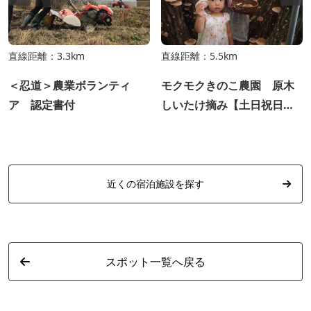
直線距離：3.3km
直線距離：5.5km
＜忍道＞農業ボランティ
モクモクきのこ農園 原木
ア 認定書付
しいたけ摘み【土日祝日開
催】
近くの宿泊施設を探す
スポット一覧へ戻る