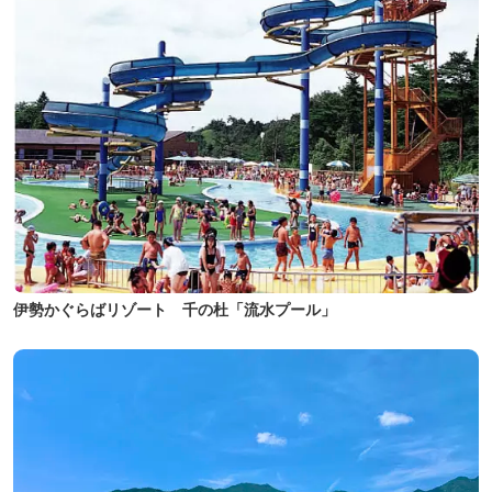
伊勢かぐらばリゾート 千の杜「流水プール」