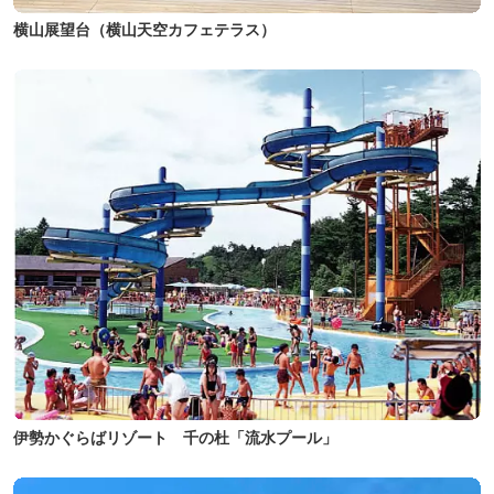
横山展望台（横山天空カフェテラス）
伊勢かぐらばリゾート 千の杜「流水プール」