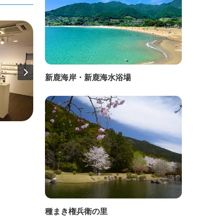
新鹿海岸・新鹿海水浴場
直線距離：701m
直線距
伊賀焼窯元 長谷園
本場
体験
種まき権兵衛の里