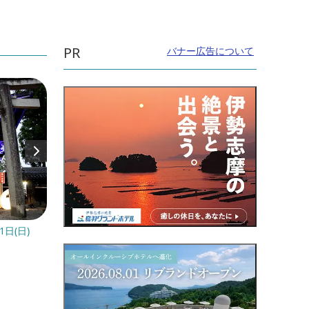
PR
バナー広告について
1日(日)
開催日：2026年9月6日(日)～2026年10月3
開催日
日(土)
月12
直線距離：8.1km
直線距
上野城 お城まつり
芭蕉