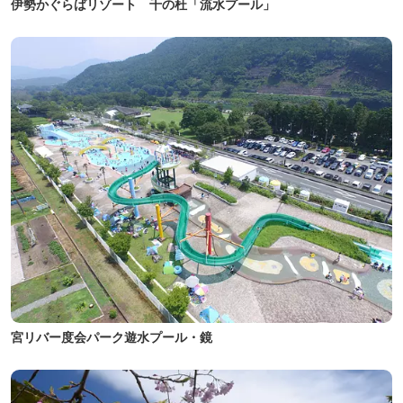
伊勢かぐらばリゾート 千の杜「流水プール」
宮リバー度会パーク遊水プール・鏡