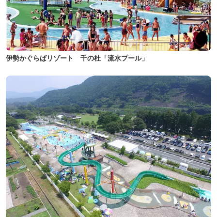
伊勢かぐらばリゾート 千の杜「流水プール」