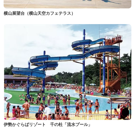
横山展望台（横山天空カフェテラス）
伊勢かぐらばリゾート 千の杜「流水プール」