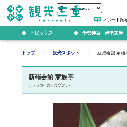
Languages
レポート記
トピックス
伊勢神宮・伊勢志摩
トップ
›
観光スポット
›
新羅会館 家族
新羅会館 家族亭
シンラカイカンカゾクテイ