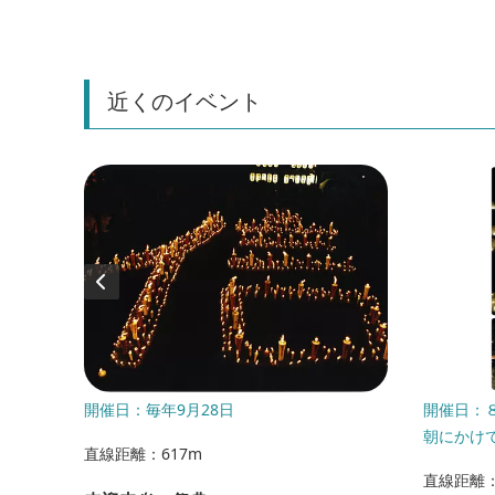
近くのイベント
日(日)
開催日：毎年9月28日
開催日：
朝にかけ
直線距離：617m
直線距離：