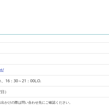
３
et/
.、16：30～21：00L.O.
翌日）
お出かけの際は問い合わせ先にご確認ください。