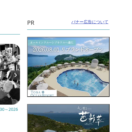
PR
バナー広告について
30～2026
開催日：2026年6月13日(土)～2026年9月23
開催日：
日(水・祝)
直線距
直線距離：4.0km