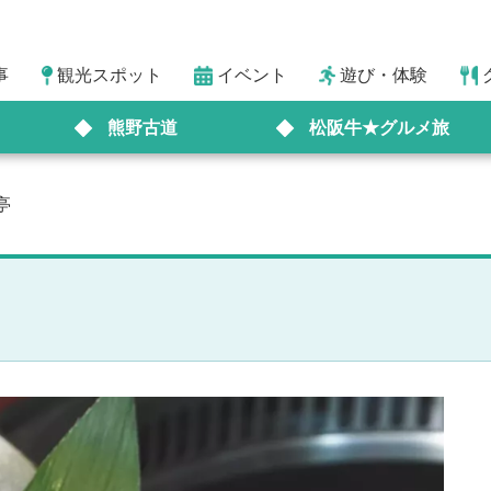
事
観光スポット
イベント
遊び・体験
熊野古道
松阪牛★グルメ旅
亭