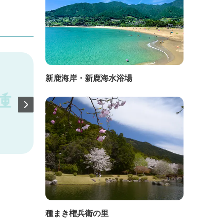
新鹿海岸・新鹿海水浴場
直線距離：494m
直線距
愛宕山龍泉寺
創牛
種まき権兵衛の里