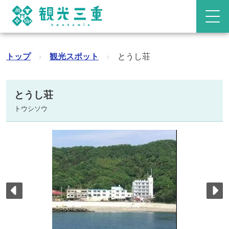
トップ
›
観光スポット
›
とうし荘
とうし荘
トウシソウ