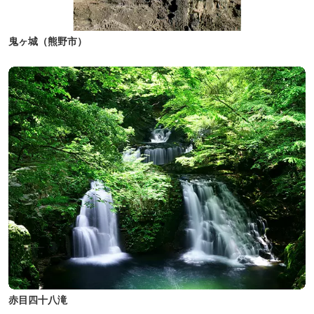
鬼ヶ城（熊野市）
赤目四十八滝