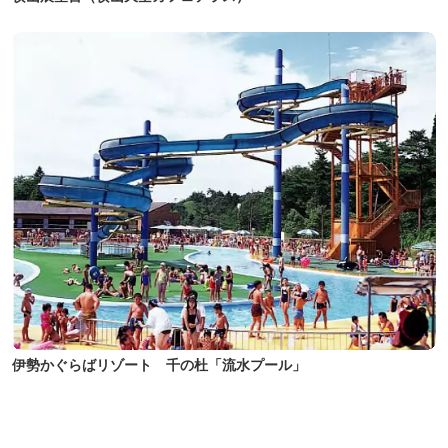
伊勢かぐらばリゾート 千の杜「流水プール」