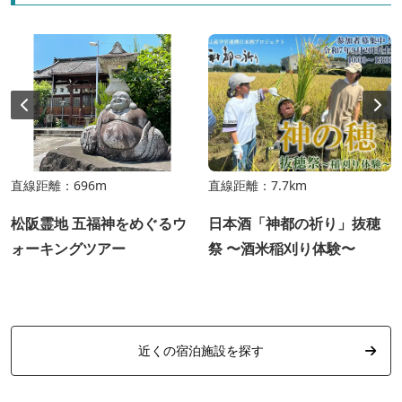
直線距離：696m
直線距離：7.7km
松阪霊地 五福神をめぐるウ
日本酒「神都の祈り」抜穂
ォーキングツアー
祭 〜酒米稲刈り体験〜
近くの宿泊施設を探す