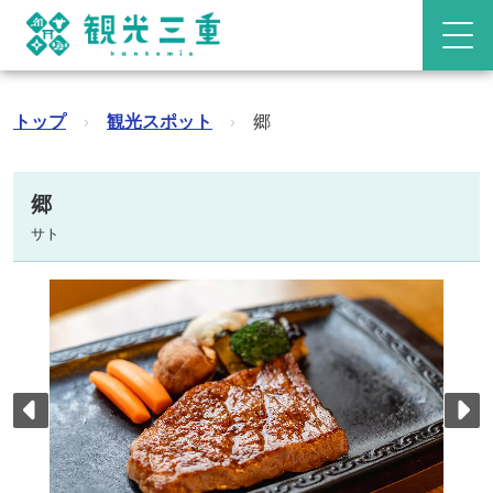
トップ
›
観光スポット
›
郷
郷
サト