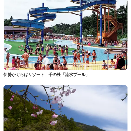
伊勢かぐらばリゾート 千の杜「流水プール」