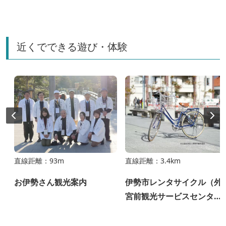
近くでできる遊び・体験
直線距離：93m
直線距離：3.4km
狩
お伊勢さん観光案内
伊勢市レンタサイクル（外
宮前観光サービスセンタ
ー）