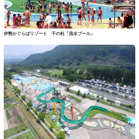
伊勢かぐらばリゾート 千の杜「流水プール」