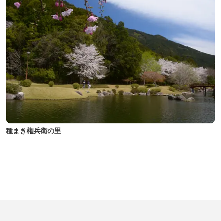
種まき権兵衛の里