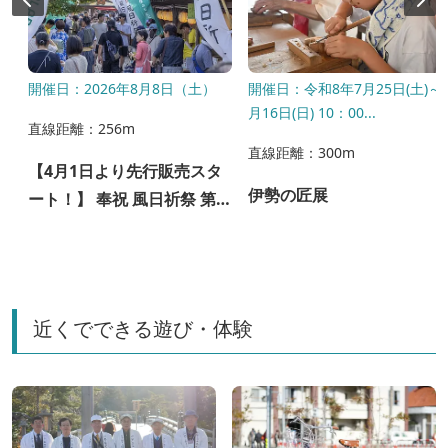
月
開催日：2026年8月8日（土）
開催日：令和8年7月25日(土)～
月16日(日) 10：00...
直線距離：256m
直線距離：300m
【4月1日より先行販売スタ
伊勢の匠展
ート！】 奉祝 風日祈祭 第４
回 ISEKADO × おかげ横丁
Beer Garden
近くでできる遊び・体験